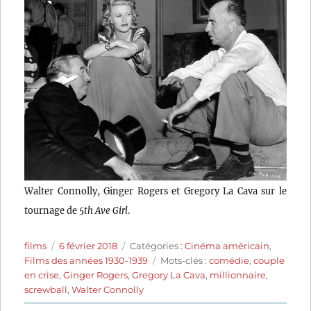
Walter Connolly, Ginger Rogers et Gregory La Cava sur le
tournage de
5th Ave Girl
.
Auteur
Publié
Catégories
films
6 février 2018
Catégories :
Cinéma américain
,
le
Étiquettes
Films des années 1930-1939
Mots-clés :
comédie
,
couple
en crise
,
Ginger Rogers
,
Gregory La Cava
,
millionnaire
,
screwball
,
Walter Connolly