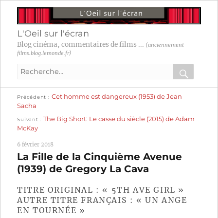
L'Oeil sur l'écran
Blog cinéma, commentaires de films ...
(anciennement
films.blog.lemonde.fr)
Recherche
pour
RECHER
OK
Publication
Navigation
Cet homme est dangereux (1953) de Jean
:
Précédent
précédente :
Sacha
Publication
de
The Big Short: Le casse du siècle (2015) de Adam
Suivant
suivante :
McKay
l’article
6 février 2018
La Fille de la Cinquième Avenue
(1939) de Gregory La Cava
TITRE ORIGINAL : « 5TH AVE GIRL »
AUTRE TITRE FRANÇAIS : « UN ANGE
EN TOURNÉE »