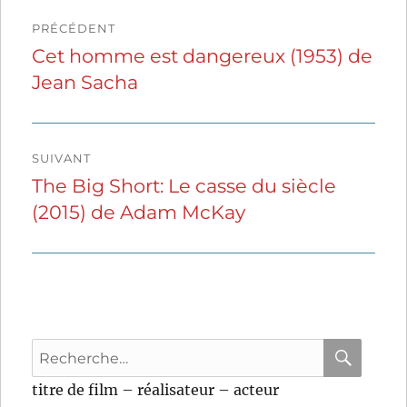
Navigation
PRÉCÉDENT
de
Cet homme est dangereux (1953) de
Publication
Jean Sacha
précédente :
l’article
SUIVANT
The Big Short: Le casse du siècle
Publication
(2015) de Adam McKay
suivante :
Recherche
pour
RECHER
OK
titre de film – réalisateur – acteur
: