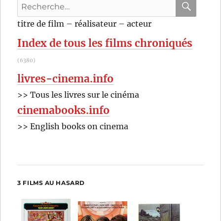
Recherche
de
Terry
pour
RECHER
OK
titre de film – réalisateur – acteur
Jones
:
Index de tous les films chroniqués
(6380)
livres-cinema.info
>> Tous les livres sur le cinéma
cinemabooks.info
>> English books on cinema
3 FILMS AU HASARD