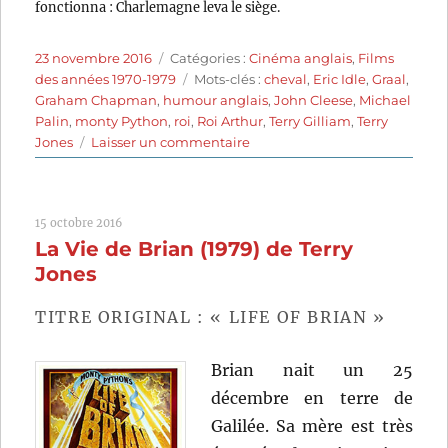
fonctionna : Charlemagne leva le siège.
Publié
Catégories
23 novembre 2016
Catégories :
Cinéma anglais
,
Films
le
Étiquettes
des années 1970-1979
Mots-clés :
cheval
,
Eric Idle
,
Graal
,
Graham Chapman
,
humour anglais
,
John Cleese
,
Michael
Palin
,
monty Python
,
roi
,
Roi Arthur
,
Terry Gilliam
,
Terry
sur
Jones
Laisser un commentaire
Monty
Python
–
15 octobre 2016
Sacré
La Vie de Brian (1979) de Terry
Graal!
(1975)
Jones
de
Terry
TITRE ORIGINAL : « LIFE OF BRIAN »
Gilliam
et
Brian nait un 25
Terry
Jones
décembre en terre de
Galilée. Sa mère est très