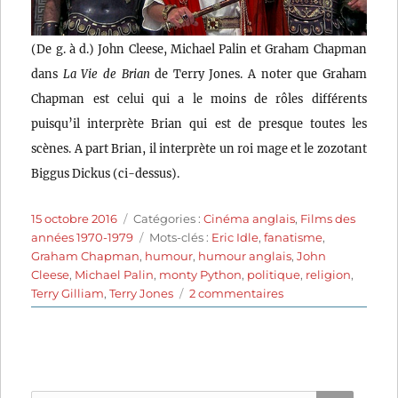
(De g. à d.) John Cleese, Michael Palin et Graham Chapman
dans
La Vie de Brian
de Terry Jones. A noter que Graham
Chapman est celui qui a le moins de rôles différents
puisqu’il interprète Brian qui est de presque toutes les
scènes. A part Brian, il interprète un roi mage et le zozotant
Biggus Dickus (ci-dessus).
Publié
Catégories
15 octobre 2016
Catégories :
Cinéma anglais
,
Films des
le
Étiquettes
années 1970-1979
Mots-clés :
Eric Idle
,
fanatisme
,
Graham Chapman
,
humour
,
humour anglais
,
John
Cleese
,
Michael Palin
,
monty Python
,
politique
,
religion
,
sur
Terry Gilliam
,
Terry Jones
2 commentaires
La
Vie
de
Brian
(1979)