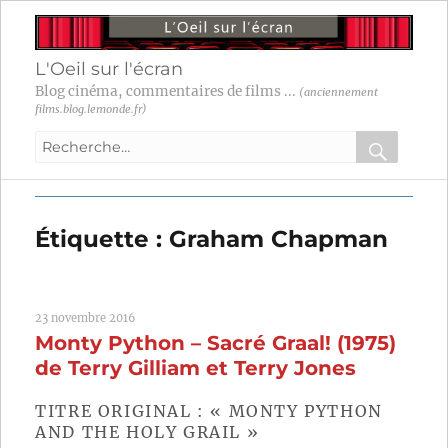
L'Oeil sur l'écran
Blog cinéma, commentaires de films ...
(anciennement
films.blog.lemonde.fr)
Recherche
pour
RECHER
OK
:
Étiquette :
Graham Chapman
23 novembre 2016
Monty Python – Sacré Graal! (1975)
de Terry Gilliam et Terry Jones
TITRE ORIGINAL : « MONTY PYTHON
AND THE HOLY GRAIL »