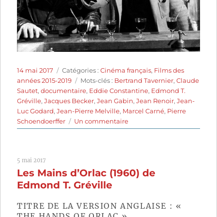
Publié
Catégories
14 mai 2017
Catégories :
Cinéma français
,
Films des
le
Étiquettes
années 2015-2019
Mots-clés :
Bertrand Tavernier
,
Claude
Sautet
,
documentaire
,
Eddie Constantine
,
Edmond T.
Gréville
,
Jacques Becker
,
Jean Gabin
,
Jean Renoir
,
Jean-
Luc Godard
,
Jean-Pierre Melville
,
Marcel Carné
,
Pierre
sur
Schoendoerffer
Un commentaire
Voyage
à
travers
5 mai 2017
le
Les Mains d’Orlac (1960) de
cinéma
français
Edmond T. Gréville
(2016)
de
TITRE DE LA VERSION ANGLAISE : «
Bertrand
THE HANDS OF ORLAC »