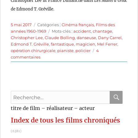
Christopher Lee lit France Dimanche dans
Les Mains d’Orlac
de Edmond T. Gréville.
Publié
Catégories
5 mai 2017
Catégories :
Cinéma français
,
Films des
le
Étiquettes
années 1960-1969
Mots-clés :
accident
,
chantage
,
Christopher Lee
,
Claude Bolling
,
danseuse
,
Dany Carrel
,
Edmond T. Gréville
,
fantastique
,
magicien
,
Mel Ferrer
,
opération chirurgicale
,
pianiste
,
policier
4
sur
commentaires
Les
Mains
d’Orlac
(1960)
de
Recherche
Edmond
T.
pour
RECHER
OK
titre de film – réalisateur – acteur
Gréville
:
Index de tous les films chroniqués
(6381)