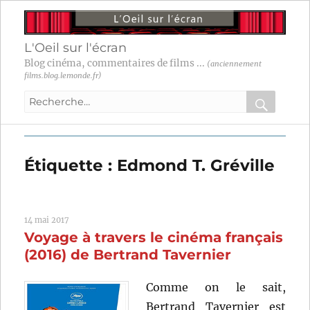
L'Oeil sur l'écran
Blog cinéma, commentaires de films ...
(anciennement
films.blog.lemonde.fr)
Recherche
pour
RECHER
OK
:
Étiquette :
Edmond T. Gréville
14 mai 2017
Voyage à travers le cinéma français
(2016) de Bertrand Tavernier
Comme on le sait,
Bertrand Tavernier est