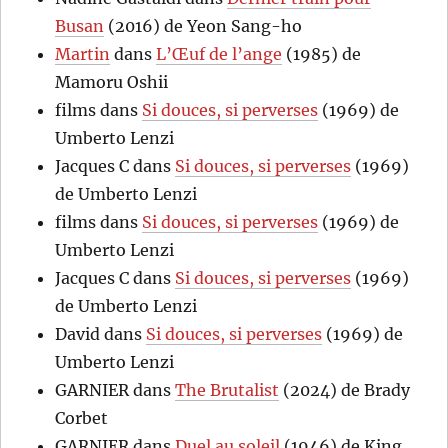
Busan
(2016) de Yeon Sang-ho
Martin
dans
L’Œuf de l’ange
(1985) de
Mamoru Oshii
films
dans
Si douces, si perverses
(1969) de
Umberto Lenzi
Jacques C
dans
Si douces, si perverses
(1969)
de Umberto Lenzi
films
dans
Si douces, si perverses
(1969) de
Umberto Lenzi
Jacques C
dans
Si douces, si perverses
(1969)
de Umberto Lenzi
David
dans
Si douces, si perverses
(1969) de
Umberto Lenzi
GARNIER
dans
The Brutalist
(2024) de Brady
Corbet
GARNIER
dans
Duel au soleil
(1946) de King