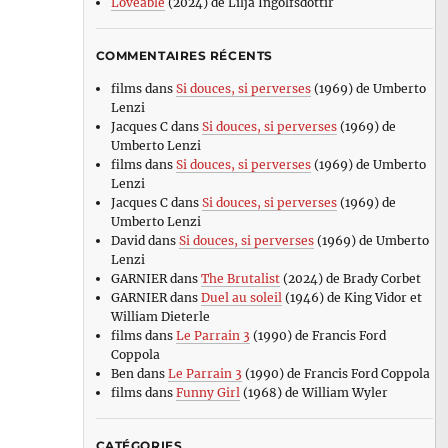
Loveable
(2024) de Lilja Ingolfsdottir
COMMENTAIRES RÉCENTS
films
dans
Si douces, si perverses
(1969) de Umberto
Lenzi
Jacques C
dans
Si douces, si perverses
(1969) de
Umberto Lenzi
films
dans
Si douces, si perverses
(1969) de Umberto
Lenzi
Jacques C
dans
Si douces, si perverses
(1969) de
Umberto Lenzi
David
dans
Si douces, si perverses
(1969) de Umberto
Lenzi
GARNIER
dans
The Brutalist
(2024) de Brady Corbet
GARNIER
dans
Duel au soleil
(1946) de King Vidor et
William Dieterle
films
dans
Le Parrain 3
(1990) de Francis Ford
Coppola
Ben
dans
Le Parrain 3
(1990) de Francis Ford Coppola
films
dans
Funny Girl
(1968) de William Wyler
CATÉGORIES