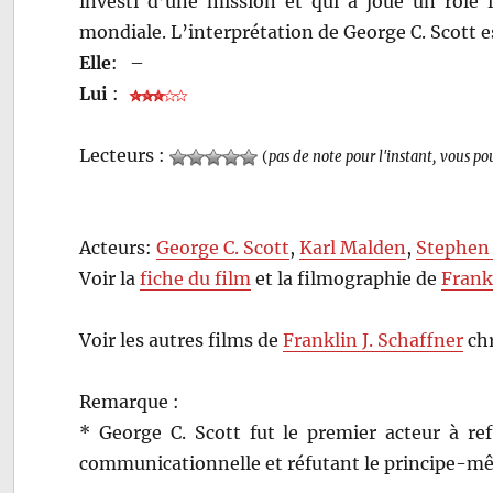
investi d’une mission et qui a joué un rôle
mondiale. L’interprétation de George C. Scott es
Elle
:
–
Lui
:
Lecteurs :
(
pas de note pour l'instant, vous po
Acteurs:
George C. Scott
,
Karl Malden
,
Stephen
Voir la
fiche du film
et la filmographie de
Frank
Voir les autres films de
Franklin J. Schaffner
chr
Remarque :
* George C. Scott fut le premier acteur à ref
communicationnelle et réfutant le principe-mê