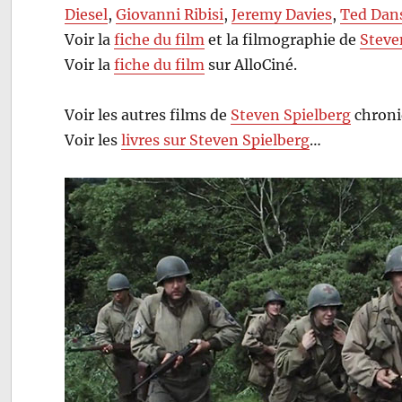
Diesel
,
Giovanni Ribisi
,
Jeremy Davies
,
Ted Dan
Voir la
fiche du film
et la filmographie de
Steve
Voir la
fiche du film
sur AlloCiné.
Voir les autres films de
Steven Spielberg
chroni
Voir les
livres sur Steven Spielberg
…