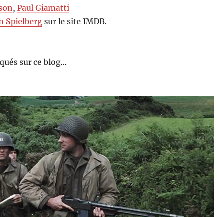
son
,
Paul Giamatti
n Spielberg
sur le site IMDB.
qués sur ce blog…