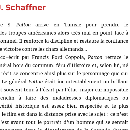
(1998)
J. Schaffner
de
Steven
Spielberg
rge S.
Patton
arrive en Tunisie pour prendre le
 troupes américaines alors très mal en point face à
ommel. Il renforce la discipline et restaure la confiance
 victoire contre les chars allemands…
co-écrit par Francis Ford Coppola,
Patton
retrace le
néral hors du commun, féru d’Histoire et, selon lui, né
 récit se concentre ainsi plus sur le personnage que sur
. Le général
Patton
était incontestablement un brillant
ut souvent tenu à l’écart par l’état-major car impossible
enclin à faire des maladresses diplomatiques ou
vérité historique est assez bien respectée et le plus
e film est dans la distance prise avec le sujet : ce n’est
’est avant tout le portrait d’un homme qui se sentait