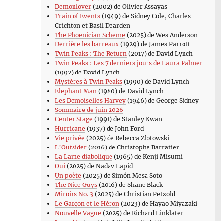
Demonlover
(2002) de Olivier Assayas
Train of Events
(1949) de Sidney Cole, Charles
Crichton et Basil Dearden
The Phoenician Scheme
(2025) de Wes Anderson
Derrière les barreaux
(1929) de James Parrott
Twin Peaks : The Return
(2017) de David Lynch
Twin Peaks : Les 7 derniers jours de Laura Palmer
(1992) de David Lynch
Mystères à Twin Peaks
(1990) de David Lynch
Elephant Man
(1980) de David Lynch
Les Demoiselles Harvey
(1946) de George Sidney
Sommaire de juin 2026
Center Stage
(1991) de Stanley Kwan
Hurricane
(1937) de John Ford
Vie privée
(2025) de Rebecca Zlotowski
L’Outsider
(2016) de Christophe Barratier
La Lame diabolique
(1965) de Kenji Misumi
Oui
(2025) de Nadav Lapid
Un poète
(2025) de Simón Mesa Soto
The Nice Guys
(2016) de Shane Black
Miroirs No. 3
(2025) de Christian Petzold
Le Garçon et le Héron
(2023) de Hayao Miyazaki
Nouvelle Vague
(2025) de Richard Linklater