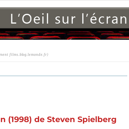
ment films.blog.lemonde.fr)
yan (1998) de Steven Spielberg