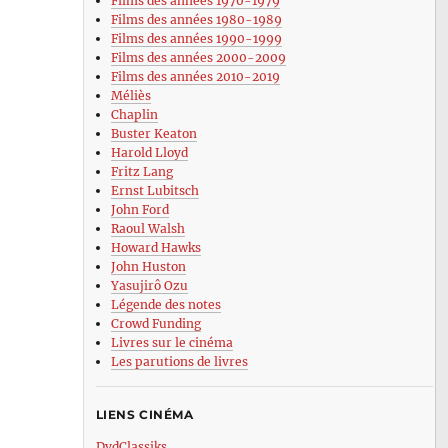
Films des années 1970-1979
Films des années 1980-1989
Films des années 1990-1999
Films des années 2000-2009
Films des années 2010-2019
Méliès
Chaplin
Buster Keaton
Harold Lloyd
Fritz Lang
Ernst Lubitsch
John Ford
Raoul Walsh
Howard Hawks
John Huston
Yasujirô Ozu
Légende des notes
Crowd Funding
Livres sur le cinéma
Les parutions de livres
LIENS CINÉMA
DvdClassiks