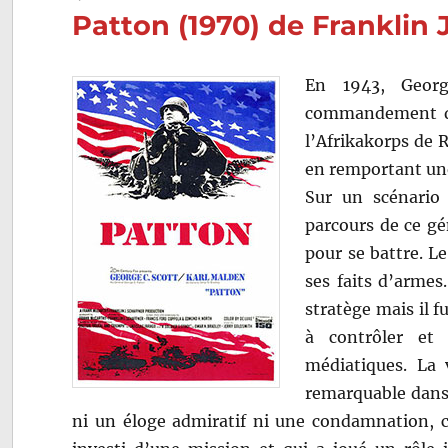
Patton (1970) de Franklin 
En 1943, Geo
commandement des
l’Afrikakorps de R
en remportant une
Sur un scénario 
parcours de ce gé
pour se battre. Le
ses faits d’armes
stratège mais il f
à contrôler et 
médiatiques. La 
remarquable dans l
ni un éloge admiratif ni une condamnation, c