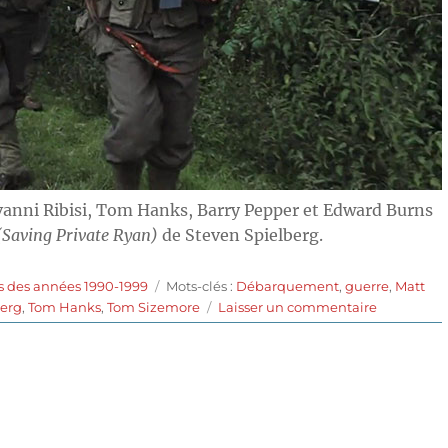
vanni Ribisi, Tom Hanks, Barry Pepper et Edward Burns
 (Saving Private Ryan)
de Steven Spielberg.
Étiquettes
s des années 1990-1999
Mots-clés :
Débarquement
,
guerre
,
Matt
sur
berg
,
Tom Hanks
,
Tom Sizemore
Laisser un commentaire
Il
faut
sauver
le
soldat
Ryan