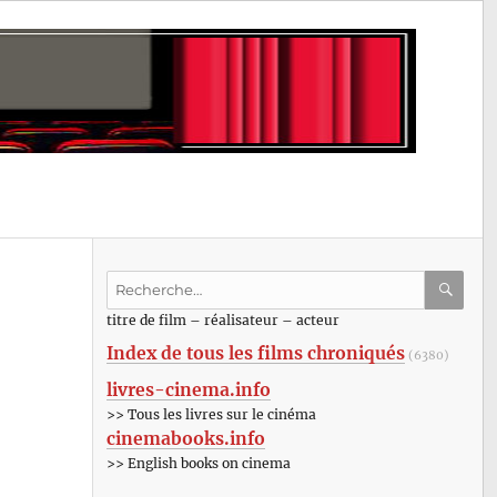
Recherche
pour
RECHE
OK
titre de film – réalisateur – acteur
:
Index de tous les films chroniqués
(6380)
livres-cinema.info
>> Tous les livres sur le cinéma
cinemabooks.info
>> English books on cinema