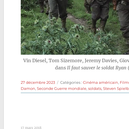
Vin Diesel, Tom Sizemore, Jeremy Davies, Gio
dans
Il faut sauver le soldat Ryan
Publié
Catégories
27 décembre 2023
Catégories :
Cinéma américain
,
Film
le
Damon
,
Seconde Guerre mondiale
,
soldats
,
Steven Spiel
17 mars 2018