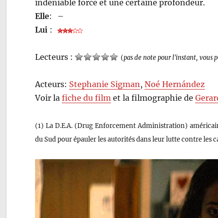
indéniable force et une certaine profondeur.
Elle
:
–
Lui
:
Lecteurs :
(
pas de note pour l'instant, vous 
Acteurs:
Stephanie Sigman
,
Noé Hernández
Voir la
fiche du film
et la filmographie de
Gerar
(1) La D.E.A. (Drug Enforcement Administration) américai
du Sud pour épauler les autorités dans leur lutte contre les c