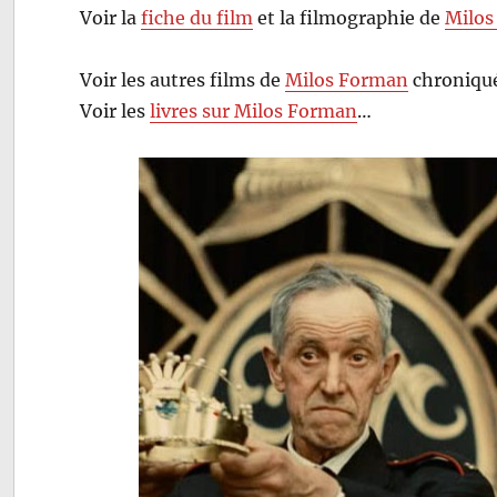
Voir la
fiche du film
et la filmographie de
Milos
Voir les autres films de
Milos Forman
chroniqué
Voir les
livres sur Milos Forman
…