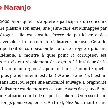
Milos
o Naranjo
Forman
000. Alors qu’elle s’apprête à participer à un concours
re plaisir à son amie, une jeune fille est kidnappée par
drogue. Elle est ensuite forcée de participer à des
avers de cette histoire, le réalisateur mexicain Gerardo
 portrait de son pays où le trafic de drogue a pris une
idérable. Il montre à quel point la corruption est
s cartels ont visiblement des agents à l’intérieur de la
uffisamment organisés pour obtenir n’importe quelle
r plus grand ennemi reste la DEA américaine
. C’est un
(1)
sans luxe, où règne une amoralité sauvage. L’originalité
éalisateur est de montrer cela au travers des yeux d’une
ne situation dont elle ne peut se libérer. On ressent son
e longs plans-séquences. Au final,
Miss Bala
montre une