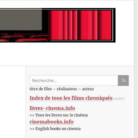
Recherche
pour
RECHE
OK
titre de film – réalisateur – acteur
:
Index de tous les films chroniqués
(6380)
livres-cinema.info
>> Tous les livres sur le cinéma
cinemabooks.info
>> English books on cinema