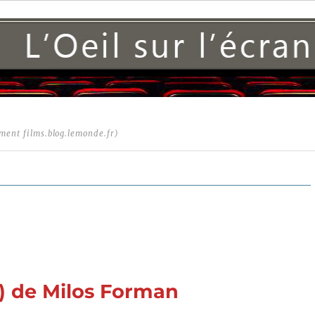
ment films.blog.lemonde.fr)
é
7) de Milos Forman