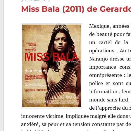
5 septembre 2014
Miss Bala (2011) de Gerard
Mexique, années 2
de beauté pour fai
un cartel de la 
opérations… Au tr
Naranjo dresse un
importance cons
omniprésente : le
police et sont s
information ; leu
monde sans fard, 
de l’approche du r
innocente victime, impliquée malgré elle dans u
anxiété, sa peur et sa tension constante par d