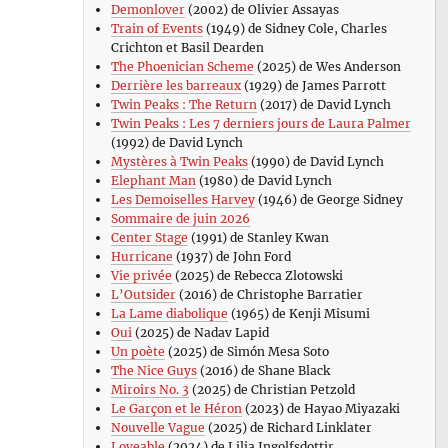
Demonlover
(2002) de Olivier Assayas
Train of Events
(1949) de Sidney Cole, Charles
Crichton et Basil Dearden
The Phoenician Scheme
(2025) de Wes Anderson
Derrière les barreaux
(1929) de James Parrott
Twin Peaks : The Return
(2017) de David Lynch
Twin Peaks : Les 7 derniers jours de Laura Palmer
(1992) de David Lynch
Mystères à Twin Peaks
(1990) de David Lynch
Elephant Man
(1980) de David Lynch
Les Demoiselles Harvey
(1946) de George Sidney
Sommaire de juin 2026
Center Stage
(1991) de Stanley Kwan
Hurricane
(1937) de John Ford
Vie privée
(2025) de Rebecca Zlotowski
L’Outsider
(2016) de Christophe Barratier
La Lame diabolique
(1965) de Kenji Misumi
Oui
(2025) de Nadav Lapid
Un poète
(2025) de Simón Mesa Soto
The Nice Guys
(2016) de Shane Black
Miroirs No. 3
(2025) de Christian Petzold
Le Garçon et le Héron
(2023) de Hayao Miyazaki
Nouvelle Vague
(2025) de Richard Linklater
Loveable
(2024) de Lilja Ingolfsdottir