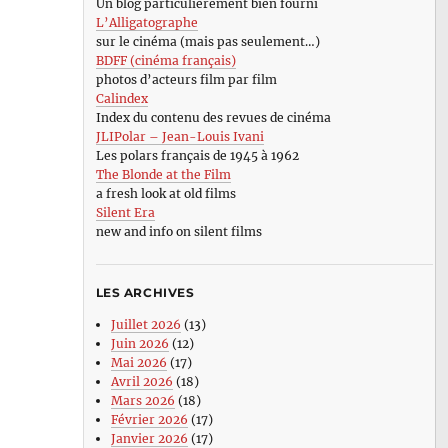
Un blog particulièrement bien fourni
L’Alligatographe
sur le cinéma (mais pas seulement…)
BDFF (cinéma français)
photos d’acteurs film par film
Calindex
Index du contenu des revues de cinéma
JLIPolar – Jean-Louis Ivani
Les polars français de 1945 à 1962
The Blonde at the Film
a fresh look at old films
Silent Era
new and info on silent films
LES ARCHIVES
Juillet 2026
(13)
Juin 2026
(12)
Mai 2026
(17)
Avril 2026
(18)
Mars 2026
(18)
Février 2026
(17)
Janvier 2026
(17)