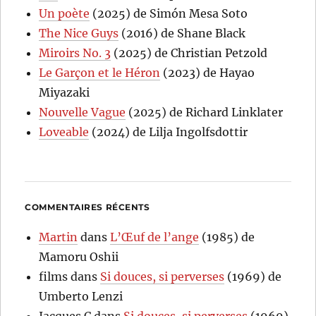
Un poète
(2025) de Simón Mesa Soto
The Nice Guys
(2016) de Shane Black
Miroirs No. 3
(2025) de Christian Petzold
Le Garçon et le Héron
(2023) de Hayao
Miyazaki
Nouvelle Vague
(2025) de Richard Linklater
Loveable
(2024) de Lilja Ingolfsdottir
COMMENTAIRES RÉCENTS
Martin
dans
L’Œuf de l’ange
(1985) de
Mamoru Oshii
films
dans
Si douces, si perverses
(1969) de
Umberto Lenzi
Jacques C
dans
Si douces, si perverses
(1969)