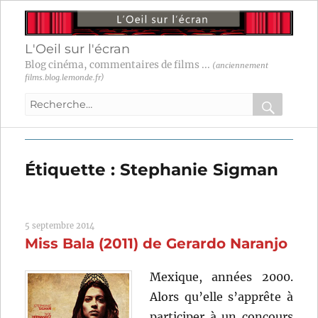
L'Oeil sur l'écran
Blog cinéma, commentaires de films ...
(anciennement
films.blog.lemonde.fr)
Recherche
pour
RECHER
OK
:
Étiquette :
Stephanie Sigman
5 septembre 2014
Miss Bala (2011) de Gerardo Naranjo
Mexique, années 2000.
Alors qu’elle s’apprête à
participer à un concours