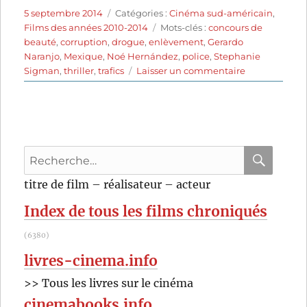
Publié
Catégories
5 septembre 2014
Catégories :
Cinéma sud-américain
,
le
Étiquettes
Films des années 2010-2014
Mots-clés :
concours de
beauté
,
corruption
,
drogue
,
enlèvement
,
Gerardo
Naranjo
,
Mexique
,
Noé Hernández
,
police
,
Stephanie
sur
Sigman
,
thriller
,
trafics
Laisser un commentaire
Miss
Bala
(2011)
de
Gerardo
Recherche
Naranjo
pour
RECHER
OK
titre de film – réalisateur – acteur
:
Index de tous les films chroniqués
(6380)
livres-cinema.info
>> Tous les livres sur le cinéma
cinemabooks.info