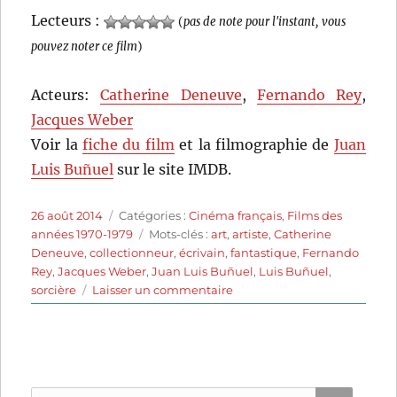
Lecteurs :
(
pas de note pour l'instant, vous
pouvez noter ce film
)
Acteurs:
Catherine Deneuve
,
Fernando Rey
,
Jacques Weber
Voir la
fiche du film
et la filmographie de
Juan
Luis Buñuel
sur le site IMDB.
Publié
Catégories
26 août 2014
Catégories :
Cinéma français
,
Films des
le
Étiquettes
années 1970-1979
Mots-clés :
art
,
artiste
,
Catherine
Deneuve
,
collectionneur
,
écrivain
,
fantastique
,
Fernando
Rey
,
Jacques Weber
,
Juan Luis Buñuel
,
Luis Buñuel
,
sur
sorcière
Laisser un commentaire
La
Femme
aux
bottes
rouges