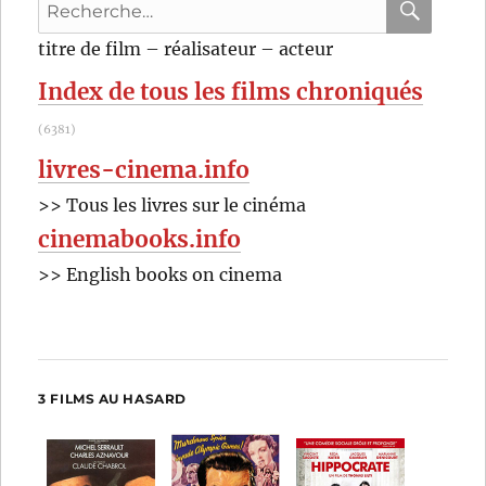
Recherche
(1974)
de
pour
RECHER
OK
titre de film – réalisateur – acteur
Juan
:
Luis
Index de tous les films chroniqués
Buñuel
(6381)
livres-cinema.info
>> Tous les livres sur le cinéma
cinemabooks.info
>> English books on cinema
3 FILMS AU HASARD