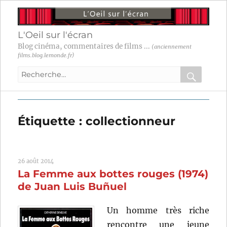
L'Oeil sur l'écran
Blog cinéma, commentaires de films ...
(anciennement
films.blog.lemonde.fr)
Recherche
pour
RECHER
OK
:
Étiquette :
collectionneur
26 août 2014
La Femme aux bottes rouges (1974)
de Juan Luis Buñuel
Un homme très riche
rencontre une jeune