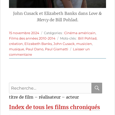
John Cusack et Elizabeth Banks dans
Love &
Mercy
de Bill Pohlad.
Publié
Catégories
15 novembre 2024
Catégories :
Cinéma américain
,
le
Étiquettes
Films des années 2010-2014
Mots-clés :
Bill Pohlad
,
création
,
Elizabeth Banks
,
John Cusack
,
musicien
,
musique
,
Paul Dano
,
Paul Giamatti
Laisser un
sur
commentaire
Love
&
Mercy,
la
véritable
Recherche
histoire
de
pour
RECHER
OK
titre de film – réalisateur – acteur
Brian
:
Wilson
Index de tous les films chroniqués
des
Beach