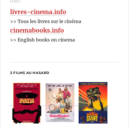
(6381)
Boys
(2014)
livres-cinema.info
de
>> Tous les livres sur le cinéma
Bill
Pohlad
cinemabooks.info
>> English books on cinema
3 FILMS AU HASARD