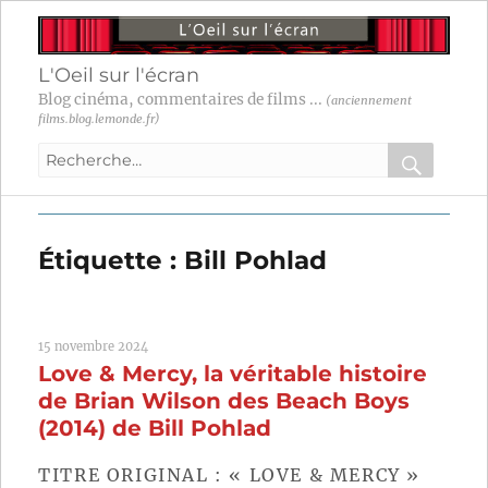
L'Oeil sur l'écran
Blog cinéma, commentaires de films ...
(anciennement
films.blog.lemonde.fr)
Recherche
pour
RECHER
OK
:
Étiquette :
Bill Pohlad
15 novembre 2024
Love & Mercy, la véritable histoire
de Brian Wilson des Beach Boys
(2014) de Bill Pohlad
TITRE ORIGINAL : « LOVE & MERCY »