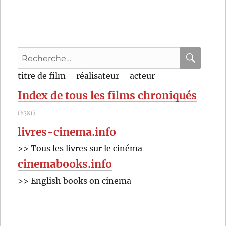
La
vengeanc
est
à
moi
Recherche
(1979)
de
pour
RECHER
OK
titre de film – réalisateur – acteur
Shōhei
:
Imamura
Index de tous les films chroniqués
(6381)
livres-cinema.info
>> Tous les livres sur le cinéma
cinemabooks.info
>> English books on cinema