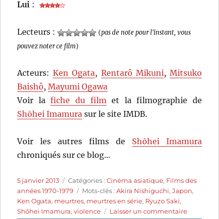
Lui
:
Lecteurs :
(
pas de note pour l'instant, vous
pouvez noter ce film
)
Acteurs:
Ken Ogata
,
Rentarô Mikuni
,
Mitsuko
Baishô
,
Mayumi Ogawa
Voir la
fiche du film
et la filmographie de
Shōhei Imamura
sur le site IMDB.
Voir les autres films de
Shōhei Imamura
chroniqués sur ce blog…
Publié
Catégories
5 janvier 2013
Catégories :
Cinéma asiatique
,
Films des
le
Étiquettes
années 1970-1979
Mots-clés :
Akira Nishiguchi
,
Japon
,
Ken Ogata
,
meurtres
,
meurtres en série
,
Ryuzo Saki
,
sur
Shôhei Imamura
,
violence
Laisser un commentaire