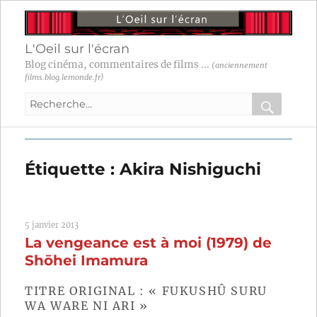
L'Oeil sur l'écran
Blog cinéma, commentaires de films ...
(anciennement
films.blog.lemonde.fr)
Recherche
pour
RECHER
OK
:
Étiquette :
Akira Nishiguchi
5 janvier 2013
La vengeance est à moi (1979) de
Shōhei Imamura
TITRE ORIGINAL : « FUKUSHÛ SURU
WA WARE NI ARI »