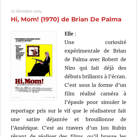
bien
20 décembre 2004
remplie
Hi, Mom! (1970) de Brian De Palma
(1973)
de
Jean-
Elle
:
Louis
Une curiosité
Trintignant
expérimentale de Brian
de Palma avec Robert de
Niro qui fait déjà des
débuts brillants à l’écran.
C’est sous la forme d’un
film réalisé caméra à
l’épaule pour simuler le
reportage pris sur le vif que le réalisateur fait
une satire déjantée et brouillonne de
l’Amérique. C’est au travers d’un Jon Rubin
rêvant de réaliser des films, qu’il brasse les