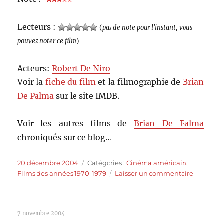
Lecteurs :
(
pas de note pour l'instant, vous
pouvez noter ce film
)
Acteurs:
Robert De Niro
Voir la
fiche du film
et la filmographie de
Brian
De Palma
sur le site IMDB.
Voir les autres films de
Brian De Palma
chroniqués sur ce blog…
Publié
Catégories
20 décembre 2004
Catégories :
Cinéma américain
,
le
sur
Films des années 1970-1979
Laisser un commentaire
Hi,
Mom!
(1970)
7 novembre 2004
de