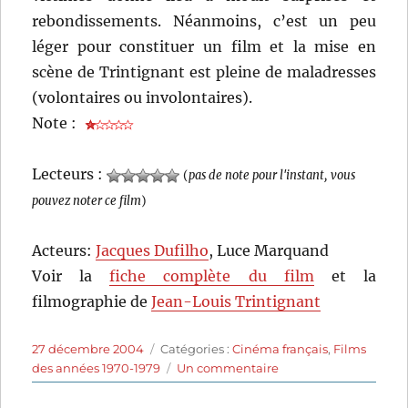
rebondissements. Néanmoins, c’est un peu
léger pour constituer un film et la mise en
scène de Trintignant est pleine de maladresses
(volontaires ou involontaires).
Note :
Lecteurs :
(
pas de note pour l'instant, vous
pouvez noter ce film
)
Acteurs:
Jacques Dufilho
, Luce Marquand
Voir la
fiche complète du film
et la
filmographie de
Jean-Louis Trintignant
Publié
Catégories
27 décembre 2004
Catégories :
Cinéma français
,
Films
le
sur
des années 1970-1979
Un commentaire
Une
journée