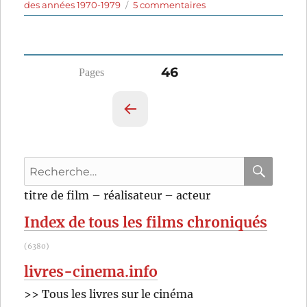
le
sur
des années 1970-1979
5 commentaires
La
Loi
du
Milieu
Pagination
PAGE
46
(1971)
de
des
Mike
Hodges
PAG
publications
E
PRÉ
Recherche
CÉD
pour
ENT
RECHER
OK
titre de film – réalisateur – acteur
E
:
Index de tous les films chroniqués
(6380)
livres-cinema.info
>> Tous les livres sur le cinéma