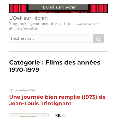
L'Oeil sur l'écran
Blog cinéma, commentaires de films ...
(anciennement
films.blog.lemonde.fr)
Recherche
pour
RECHER
OK
:
Catégorie :
Films des années
1970-1979
27 décembre 2004
Une journée bien remplie (1973) de
Jean-Louis Trintignant
Elle
: