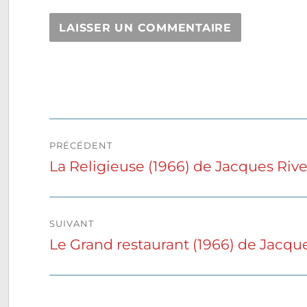
Navigation
PRÉCÉDENT
de
La Religieuse (1966) de Jacques Rive
Publication
précédente :
l’article
SUIVANT
Le Grand restaurant (1966) de Jacq
Publication
suivante :