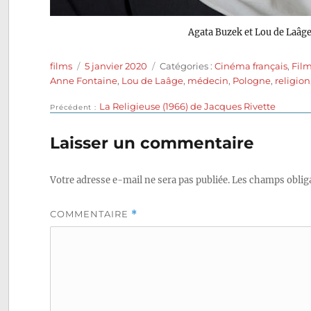
Agata Buzek et Lou de Laâg
Auteur
Publié
Catégories
films
5 janvier 2020
Catégories :
Cinéma français
,
Film
le
Anne Fontaine
,
Lou de Laâge
,
médecin
,
Pologne
,
religion
Publication
La Religieuse (1966) de Jacques Rivette
Navigation
Précédent
précédente :
de
Laisser un commentaire
l’article
Votre adresse e-mail ne sera pas publiée.
Les champs obliga
COMMENTAIRE
*