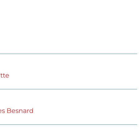
tte
ues Besnard