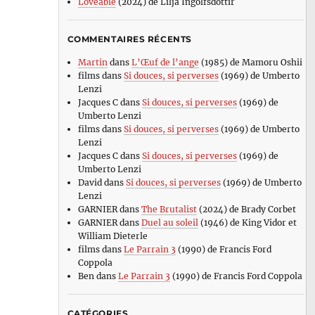
Loveable
(2024) de Lilja Ingolfsdottir
COMMENTAIRES RÉCENTS
Martin
dans
L’Œuf de l’ange
(1985) de Mamoru Oshii
films
dans
Si douces, si perverses
(1969) de Umberto
Lenzi
Jacques C
dans
Si douces, si perverses
(1969) de
Umberto Lenzi
films
dans
Si douces, si perverses
(1969) de Umberto
Lenzi
Jacques C
dans
Si douces, si perverses
(1969) de
Umberto Lenzi
David
dans
Si douces, si perverses
(1969) de Umberto
Lenzi
GARNIER
dans
The Brutalist
(2024) de Brady Corbet
GARNIER
dans
Duel au soleil
(1946) de King Vidor et
William Dieterle
films
dans
Le Parrain 3
(1990) de Francis Ford
Coppola
Ben
dans
Le Parrain 3
(1990) de Francis Ford Coppola
CATÉGORIES