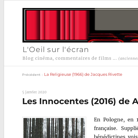
L'Oeil sur l'écran
Blog cinéma, commentaires de films ...
(ancienne
Publication
Navigation
précédente :
La Religieuse (1966) de Jacques Rivette
Précédent
de
l’article
5 janvier 2020
Les Innocentes (2016) de 
En Pologne, en 
française. Suppl
bénédictines voi