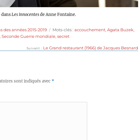
e dans
Les innocentes
de Anne Fontaine.
Étiquettes
s des années 2015-2019
Mots-clés :
accouchement
,
Agata Buzek
,
,
Seconde Guerre mondiale
,
secret
Publication
Le Grand restaurant (1966) de Jacques Besnard
Suivant
suivante :
toires sont indiqués avec
*