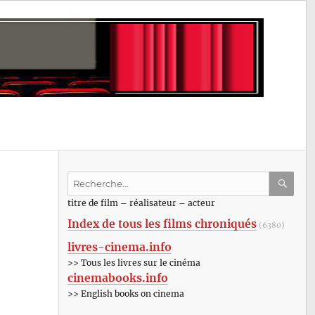
Recherche
pour
RECHE
OK
titre de film – réalisateur – acteur
:
Index de tous les films chroniqués
(6380)
livres-cinema.info
>> Tous les livres sur le cinéma
cinemabooks.info
>> English books on cinema