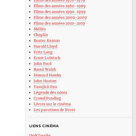
Films des années 1970-1979
Films des années 1980-1989
Films des années 1990-1999
Films des années 2000-2009
Films des années 2010-2019
Méliès
Chaplin
Buster Keaton
Harold Lloyd
Fritz Lang
Ernst Lubitsch
John Ford
Raoul Walsh
Howard Hawks
John Huston
Yasujirô Ozu
Légende des notes
Crowd Funding
Livres sur le cinéma
Les parutions de livres
LIENS CINÉMA
DvdClassiks