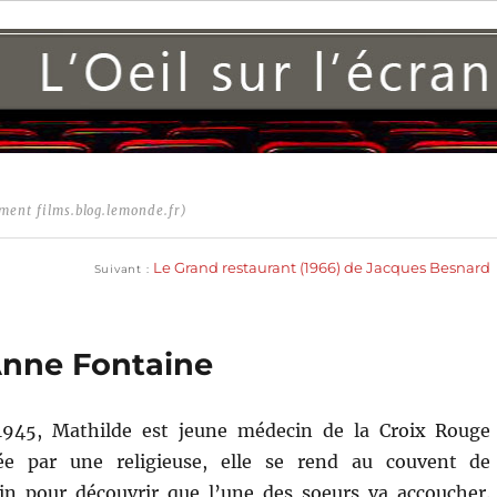
ment films.blog.lemonde.fr)
Publication
suivante :
Le Grand restaurant (1966) de Jacques Besnard
Suivant
Anne Fontaine
1945, Mathilde est jeune médecin de la Croix Rouge
iée par une religieuse, elle se rend au couvent de
sin pour découvrir que l’une des soeurs va accoucher.