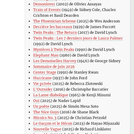
Demonlover
(2002) de Olivier Assayas
Train of Events
(1949) de Sidney Cole, Charles
Crichton et Basil Dearden
The Phoenician Scheme
(2025) de Wes Anderson
Derrière les barreaux
(1929) de James Parrott
Twin Peaks : The Return
(2017) de David Lynch
Twin Peaks : Les 7 derniers jours de Laura Palmer
(1992) de David Lynch
Mystères à Twin Peaks
(1990) de David Lynch
Elephant Man
(1980) de David Lynch
Les Demoiselles Harvey
(1946) de George Sidney
Sommaire de juin 2026
Center Stage
(1991) de Stanley Kwan
Hurricane
(1937) de John Ford
Vie privée
(2025) de Rebecca Zlotowski
L’Outsider
(2016) de Christophe Barratier
La Lame diabolique
(1965) de Kenji Misumi
Oui
(2025) de Nadav Lapid
Un poète
(2025) de Simón Mesa Soto
The Nice Guys
(2016) de Shane Black
Miroirs No. 3
(2025) de Christian Petzold
Le Garçon et le Héron
(2023) de Hayao Miyazaki
Nouvelle Vague
(2025) de Richard Linklater