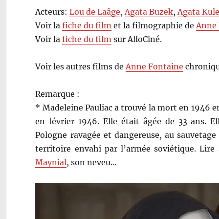
Acteurs:
Lou de Laâge
,
Agata Buzek
,
Agata Kul
Voir la
fiche du film
et la filmographie de
Anne 
Voir la
fiche du film
sur AlloCiné.
Voir les autres films de
Anne Fontaine
chroniqu
Remarque :
* Madeleine Pauliac a trouvé la mort en 1946 e
en février 1946. Elle était âgée de 33 ans. E
Pologne ravagée et dangereuse, au sauvetage e
territoire envahi par l’armée soviétique. Lire
Maynial
, son neveu…