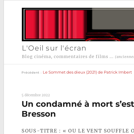
L'Oeil sur l'écran
Blog cinéma, commentaires de films ...
(ancienne
Publication
Navigation
précédente :
Le Sommet des dieux (2021) de Patrick Imbert
Précédent
de
l’article
5 décembre 2022
Un condamné à mort s’est
Bresson
SOUS-TITRE : « OU LE VENT SOUFFLE O