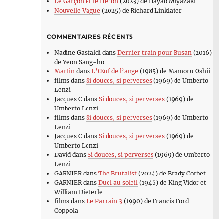
Le Garçon et le Héron
(2023) de Hayao Miyazaki
Nouvelle Vague
(2025) de Richard Linklater
COMMENTAIRES RÉCENTS
Nadine Gastaldi
dans
Dernier train pour Busan
(2016)
de Yeon Sang-ho
Martin
dans
L’Œuf de l’ange
(1985) de Mamoru Oshii
films
dans
Si douces, si perverses
(1969) de Umberto
Lenzi
Jacques C
dans
Si douces, si perverses
(1969) de
Umberto Lenzi
films
dans
Si douces, si perverses
(1969) de Umberto
Lenzi
Jacques C
dans
Si douces, si perverses
(1969) de
Umberto Lenzi
David
dans
Si douces, si perverses
(1969) de Umberto
Lenzi
GARNIER
dans
The Brutalist
(2024) de Brady Corbet
GARNIER
dans
Duel au soleil
(1946) de King Vidor et
William Dieterle
films
dans
Le Parrain 3
(1990) de Francis Ford
Coppola