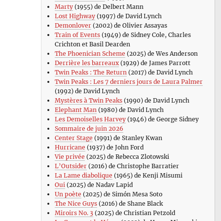
Marty
(1955) de Delbert Mann
Lost Highway
(1997) de David Lynch
Demonlover
(2002) de Olivier Assayas
Train of Events
(1949) de Sidney Cole, Charles
Crichton et Basil Dearden
The Phoenician Scheme
(2025) de Wes Anderson
Derrière les barreaux
(1929) de James Parrott
Twin Peaks : The Return
(2017) de David Lynch
Twin Peaks : Les 7 derniers jours de Laura Palmer
(1992) de David Lynch
Mystères à Twin Peaks
(1990) de David Lynch
Elephant Man
(1980) de David Lynch
Les Demoiselles Harvey
(1946) de George Sidney
Sommaire de juin 2026
Center Stage
(1991) de Stanley Kwan
Hurricane
(1937) de John Ford
Vie privée
(2025) de Rebecca Zlotowski
L’Outsider
(2016) de Christophe Barratier
La Lame diabolique
(1965) de Kenji Misumi
Oui
(2025) de Nadav Lapid
Un poète
(2025) de Simón Mesa Soto
The Nice Guys
(2016) de Shane Black
Miroirs No. 3
(2025) de Christian Petzold