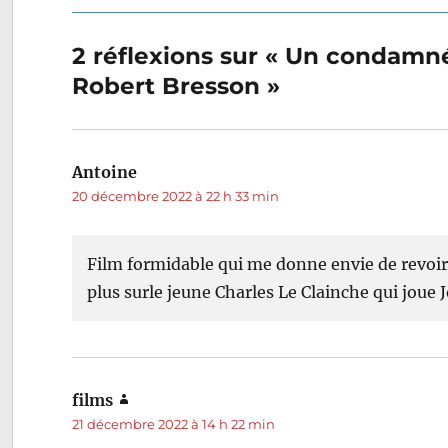
précédente :
de
2 réflexions sur « Un condamné
l’article
Robert Bresson »
Antoine
dit :
20 décembre 2022 à 22 h 33 min
Film formidable qui me donne envie de revoir
plus surle jeune Charles Le Clainche qui joue J
films
dit :
21 décembre 2022 à 14 h 22 min