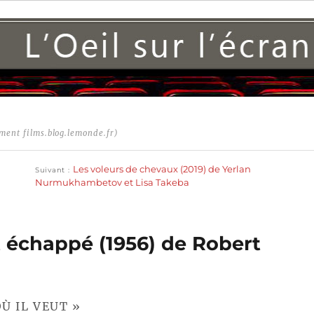
ment films.blog.lemonde.fr)
Publication
suivante :
Les voleurs de chevaux (2019) de Yerlan
Suivant
Nurmukhambetov et Lisa Takeba
 échappé (1956) de Robert
Ù IL VEUT »