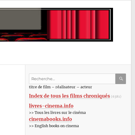
Recherche
pour
RECHE
OK
titre de film – réalisateur – acteur
:
Index de tous les films chroniqués
(6381)
livres-cinema.info
>> Tous les livres sur le cinéma
cinemabooks.info
>> English books on cinema