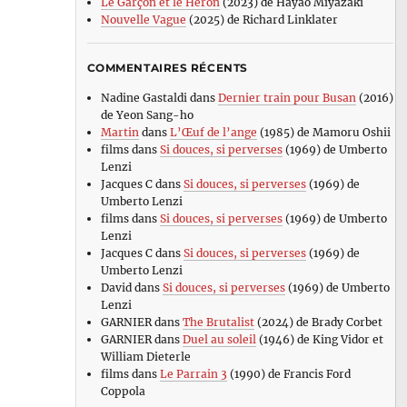
Le Garçon et le Héron
(2023) de Hayao Miyazaki
Nouvelle Vague
(2025) de Richard Linklater
COMMENTAIRES RÉCENTS
Nadine Gastaldi
dans
Dernier train pour Busan
(2016)
de Yeon Sang-ho
Martin
dans
L’Œuf de l’ange
(1985) de Mamoru Oshii
films
dans
Si douces, si perverses
(1969) de Umberto
Lenzi
Jacques C
dans
Si douces, si perverses
(1969) de
Umberto Lenzi
films
dans
Si douces, si perverses
(1969) de Umberto
Lenzi
Jacques C
dans
Si douces, si perverses
(1969) de
Umberto Lenzi
David
dans
Si douces, si perverses
(1969) de Umberto
Lenzi
GARNIER
dans
The Brutalist
(2024) de Brady Corbet
GARNIER
dans
Duel au soleil
(1946) de King Vidor et
William Dieterle
films
dans
Le Parrain 3
(1990) de Francis Ford
Coppola