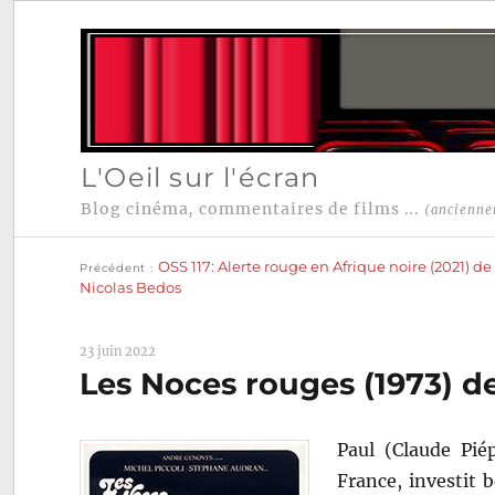
L'Oeil sur l'écran
Blog cinéma, commentaires de films ...
(ancienne
Publication
Navigation
précédente :
OSS 117: Alerte rouge en Afrique noire (2021) de
Précédent
de
Nicolas Bedos
l’article
23 juin 2022
Les Noces rouges (1973) d
Paul (Claude Pié
France, investit 