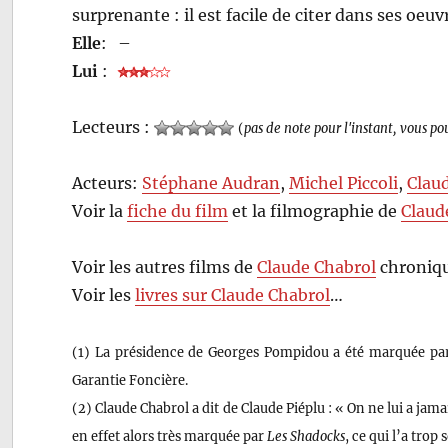
surprenante : il est facile de citer dans ses oeu
Elle
:
–
Lui
:
Lecteurs :
(
pas de note pour l'instant, vous po
Acteurs:
Stéphane Audran
,
Michel Piccoli
,
Clau
Voir la
fiche du film
et la filmographie de
Claud
Voir les autres films de
Claude Chabrol
chroniqu
Voir les
livres sur Claude Chabrol
…
(1) La présidence de Georges Pompidou a été marquée par 
Garantie Foncière.
(2) Claude Chabrol a dit de Claude Piéplu : « On ne lui a jam
en effet alors très marquée par
Les Shadocks
, ce qui l’a tro