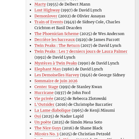
Marty
(1955) de Delbert Mann
Lost Highway
(1997) de David Lynch
Demonlover
(2002) de Olivier Assayas
Train of Events
(1949) de Sidney Cole, Charles
Crichton et Basil Dearden
The Phoenician Scheme
(2025) de Wes Anderson
Derrière les barreaux
(1929) de James Parrott
Twin Peaks : The Return
(2017) de David Lynch
Twin Peaks : Les 7 derniers jours de Laura Palmer
(1992) de David Lynch
Mystères à Twin Peaks
(1990) de David Lynch
Elephant Man
(1980) de David Lynch
Les Demoiselles Harvey
(1946) de George Sidney
Sommaire de juin 2026
Center Stage
(1991) de Stanley Kwan
Hurricane
(1937) de John Ford
Vie privée
(2025) de Rebecca Zlotowski
L’Outsider
(2016) de Christophe Barratier
La Lame diabolique
(1965) de Kenji Misumi
Oui
(2025) de Nadav Lapid
Un poète
(2025) de Simón Mesa Soto
The Nice Guys
(2016) de Shane Black
Miroirs No. 3
(2025) de Christian Petzold