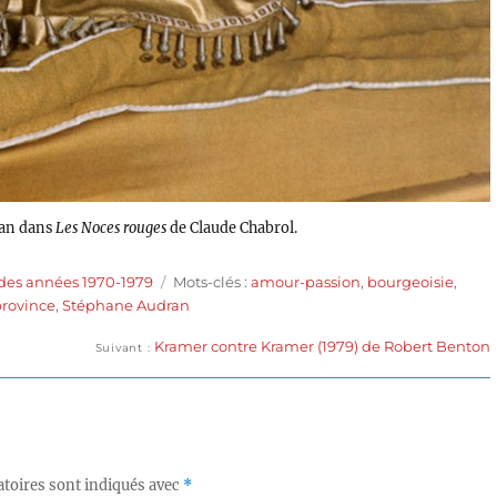
ran dans
Les Noces rouges
de Claude Chabrol.
Étiquettes
des années 1970-1979
Mots-clés :
amour-passion
,
bourgeoisie
,
province
,
Stéphane Audran
Publication
Kramer contre Kramer (1979) de Robert Benton
Suivant
suivante :
toires sont indiqués avec
*