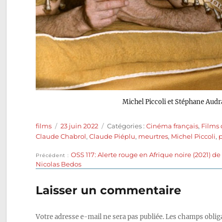
Michel Piccoli et Stéphane Aud
Auteur
Publié
Catégories
films
23 juin 2022
Catégories :
Cinéma français
,
Films 
le
Claude Chabrol
,
Claude Piéplu
,
meurtres
,
Michel Piccoli
,
Publication
OSS 117: Alerte rouge en Afrique noire (2021) de
Navigation
Précédent
précédente :
Nicolas Bedos
de
Laisser un commentaire
l’article
Votre adresse e-mail ne sera pas publiée.
Les champs obliga