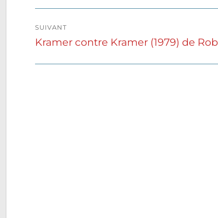
précédente :
l’article
SUIVANT
Kramer contre Kramer (1979) de Ro
Publication
suivante :