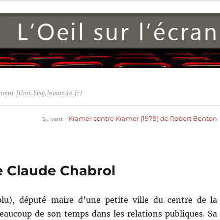
ment films.blog.lemonde.fr)
Publication
suivante :
Kramer contre Kramer (1979) de Robert Benton
Suivant
e Claude Chabrol
plu), député-maire d’une petite ville du centre de la
beaucoup de son temps dans les relations publiques. Sa