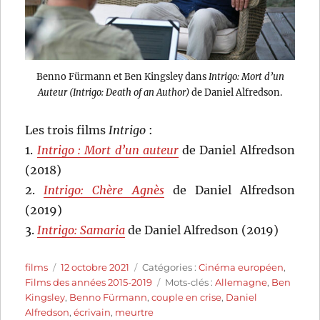
Benno Fürmann et Ben Kingsley dans
Intrigo: Mort d’un
Auteur (Intrigo: Death of an Author)
de Daniel Alfredson.
Les trois films
Intrigo
:
1.
Intrigo : Mort d’un auteur
de Daniel Alfredson
(2018)
2.
Intrigo: Chère Agnès
de Daniel Alfredson
(2019)
3.
Intrigo: Samaria
de Daniel Alfredson (2019)
Auteur
Publié
Catégories
films
12 octobre 2021
Catégories :
Cinéma européen
,
le
Étiquettes
Films des années 2015-2019
Mots-clés :
Allemagne
,
Ben
Kingsley
,
Benno Fürmann
,
couple en crise
,
Daniel
Alfredson
,
écrivain
,
meurtre