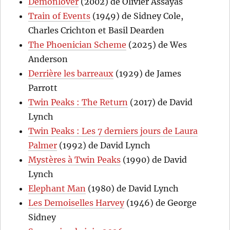
Demonlover
(2002) de Olivier Assayas
Train of Events
(1949) de Sidney Cole,
Charles Crichton et Basil Dearden
The Phoenician Scheme
(2025) de Wes
Anderson
Derrière les barreaux
(1929) de James
Parrott
Twin Peaks : The Return
(2017) de David
Lynch
Twin Peaks : Les 7 derniers jours de Laura
Palmer
(1992) de David Lynch
Mystères à Twin Peaks
(1990) de David
Lynch
Elephant Man
(1980) de David Lynch
Les Demoiselles Harvey
(1946) de George
Sidney