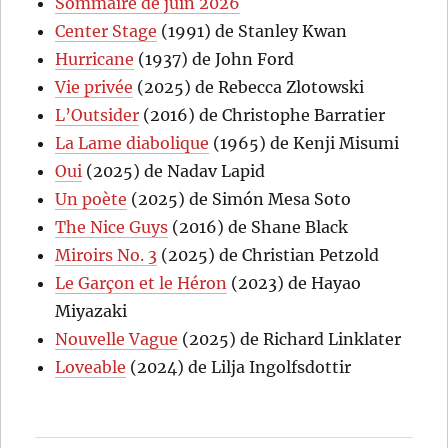
Sommaire de juin 2026
Center Stage
(1991) de Stanley Kwan
Hurricane
(1937) de John Ford
Vie privée
(2025) de Rebecca Zlotowski
L’Outsider
(2016) de Christophe Barratier
La Lame diabolique
(1965) de Kenji Misumi
Oui
(2025) de Nadav Lapid
Un poète
(2025) de Simón Mesa Soto
The Nice Guys
(2016) de Shane Black
Miroirs No. 3
(2025) de Christian Petzold
Le Garçon et le Héron
(2023) de Hayao
Miyazaki
Nouvelle Vague
(2025) de Richard Linklater
Loveable
(2024) de Lilja Ingolfsdottir