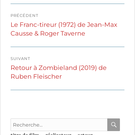
Navigation
PRÉCÉDENT
de
Le Franc-tireur (1972) de Jean-Max
Publication
Causse & Roger Taverne
précédente :
l’article
SUIVANT
Retour à Zombieland (2019) de
Publication
Ruben Fleischer
suivante :
Recherche
pour
RECHER
OK