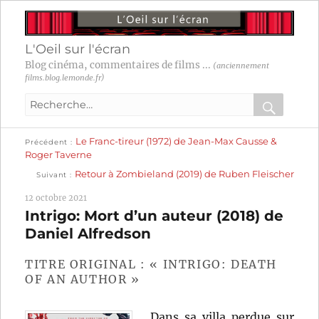
L'Oeil sur l'écran
Blog cinéma, commentaires de films ...
(anciennement
films.blog.lemonde.fr)
Recherche
pour
RECHER
OK
Publication
Navigation
Le Franc-tireur (1972) de Jean-Max Causse &
:
Précédent
précédente :
Roger Taverne
Publication
de
Retour à Zombieland (2019) de Ruben Fleischer
Suivant
suivante :
l’article
12 octobre 2021
Intrigo: Mort d’un auteur (2018) de
Daniel Alfredson
TITRE ORIGINAL : « INTRIGO: DEATH
OF AN AUTHOR »
Dans sa villa perdue sur