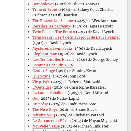
Demonlover
(2002) de Olivier Assayas
Train of Events
(1949) de Sidney Cole, Charles
Crichton et Basil Dearden
The Phoenician Scheme
(2025) de Wes Anderson
Derrière les barreaux
(1929) de James Parrott
Twin Peaks : The Return
(2017) de David Lynch
Twin Peaks : Les 7 derniers jours de Laura Palmer
(1992) de David Lynch
Mystères à Twin Peaks
(1990) de David Lynch
Elephant Man
(1980) de David Lynch
Les Demoiselles Harvey
(1946) de George Sidney
Sommaire de juin 2026
Center Stage
(1991) de Stanley Kwan
Hurricane
(1937) de John Ford
Vie privée
(2025) de Rebecca Zlotowski
L’Outsider
(2016) de Christophe Barratier
La Lame diabolique
(1965) de Kenji Misumi
Oui
(2025) de Nadav Lapid
Un poète
(2025) de Simón Mesa Soto
The Nice Guys
(2016) de Shane Black
Miroirs No. 3
(2025) de Christian Petzold
Le Garçon et le Héron
(2023) de Hayao Miyazaki
Nouvelle Vague
(2025) de Richard Linklater