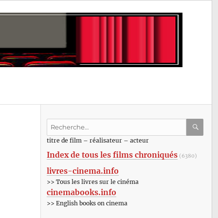
Recherche
pour
RECHE
OK
titre de film – réalisateur – acteur
:
Index de tous les films chroniqués
(6380)
livres-cinema.info
>> Tous les livres sur le cinéma
cinemabooks.info
>> English books on cinema