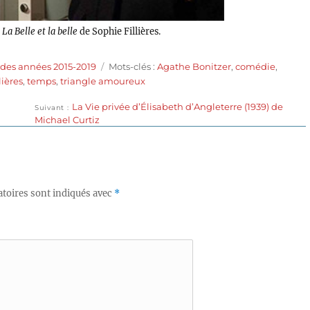
s
La Belle et la belle
de Sophie Fillières.
Étiquettes
 des années 2015-2019
Mots-clés :
Agathe Bonitzer
,
comédie
,
lières
,
temps
,
triangle amoureux
Publication
La Vie privée d’Élisabeth d’Angleterre (1939) de
Suivant
suivante :
Michael Curtiz
toires sont indiqués avec
*