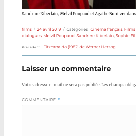
Sandrine Kiberlain, Melvil Poupaud et Agathe Bonitzer dan
Auteur
Publié
Catégories
films
24 avril 2019
Catégories :
Cinéma français
,
Films
le
dialogues
,
Melvil Poupaud
,
Sandrine Kiberlain
,
Sophie Fil
Publication
Fitzcarraldo (1982) de Werner Herzog
Navigation
Précédent
précédente :
de
Laisser un commentaire
l’article
Votre adresse e-mail ne sera pas publiée.
Les champs obliga
COMMENTAIRE
*