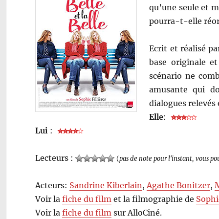
qu’une seule et m
pourra-t-elle réo
Ecrit et réalisé p
base originale e
scénario ne combl
amusante qui do
dialogues relevés e
Elle
:
Lui
:
Lecteurs :
(
pas de note pour l'instant, vous po
Acteurs:
Sandrine Kiberlain
,
Agathe Bonitzer
,
Voir la
fiche du film
et la filmographie de
Sophie
Voir la
fiche du film
sur AlloCiné.