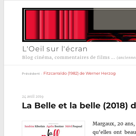
L'Oeil sur l'écran
Blog cinéma, commentaires de films ...
(ancienne
Publication
Navigation
précédente :
Fitzcarraldo (1982) de Werner Herzog
Précédent
de
l’article
24 avril 2019
La Belle et la belle (2018) 
Margaux, 20 ans, 
qu’elles ont bea