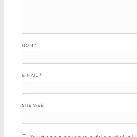
NOM
*
E-MAIL
*
SITE WEB
Enregistrer mon nom, mon e-mail et mon site dans le