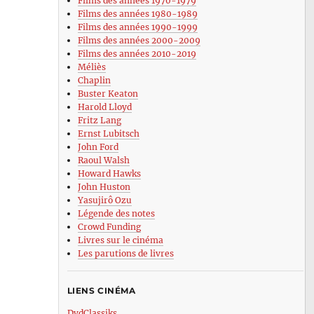
Films des années 1970-1979
Films des années 1980-1989
Films des années 1990-1999
Films des années 2000-2009
Films des années 2010-2019
Méliès
Chaplin
Buster Keaton
Harold Lloyd
Fritz Lang
Ernst Lubitsch
John Ford
Raoul Walsh
Howard Hawks
John Huston
Yasujirô Ozu
Légende des notes
Crowd Funding
Livres sur le cinéma
Les parutions de livres
LIENS CINÉMA
DvdClassiks