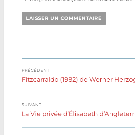
Navigation
PRÉCÉDENT
de
Fitzcarraldo (1982) de Werner Herzo
Publication
précédente :
l’article
SUIVANT
La Vie privée d’Élisabeth d’Angleterr
Publication
suivante :