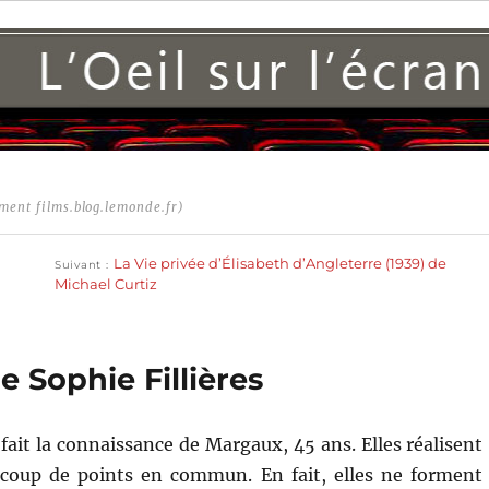
ment films.blog.lemonde.fr)
Publication
suivante :
La Vie privée d’Élisabeth d’Angleterre (1939) de
Suivant
Michael Curtiz
de Sophie Fillières
fait la connaissance de Margaux, 45 ans. Elles réalisent
ucoup de points en commun. En fait, elles ne forment