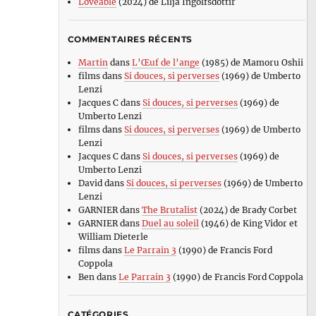
Loveable
(2024) de Lilja Ingolfsdottir
COMMENTAIRES RÉCENTS
Martin
dans
L’Œuf de l’ange
(1985) de Mamoru Oshii
films
dans
Si douces, si perverses
(1969) de Umberto
Lenzi
Jacques C
dans
Si douces, si perverses
(1969) de
Umberto Lenzi
films
dans
Si douces, si perverses
(1969) de Umberto
Lenzi
Jacques C
dans
Si douces, si perverses
(1969) de
Umberto Lenzi
David
dans
Si douces, si perverses
(1969) de Umberto
Lenzi
GARNIER
dans
The Brutalist
(2024) de Brady Corbet
GARNIER
dans
Duel au soleil
(1946) de King Vidor et
William Dieterle
films
dans
Le Parrain 3
(1990) de Francis Ford
Coppola
Ben
dans
Le Parrain 3
(1990) de Francis Ford Coppola
CATÉGORIES