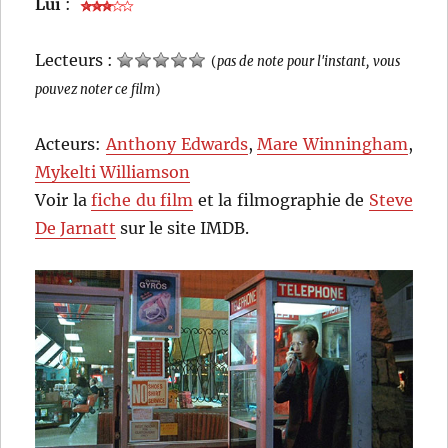
Lui
:
Lecteurs :
(
pas de note pour l'instant, vous
pouvez noter ce film
)
Acteurs:
Anthony Edwards
,
Mare Winningham
,
Mykelti Williamson
Voir la
fiche du film
et la filmographie de
Steve
De Jarnatt
sur le site IMDB.