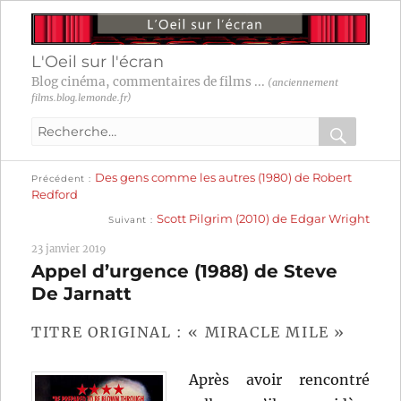
L'Oeil sur l'écran
Blog cinéma, commentaires de films ...
(anciennement
films.blog.lemonde.fr)
Recherche
pour
RECHER
OK
Publication
Navigation
Des gens comme les autres (1980) de Robert
:
Précédent
précédente :
Redford
Publication
de
Scott Pilgrim (2010) de Edgar Wright
Suivant
suivante :
l’article
23 janvier 2019
Appel d’urgence (1988) de Steve
De Jarnatt
TITRE ORIGINAL : « MIRACLE MILE »
Après avoir rencontré