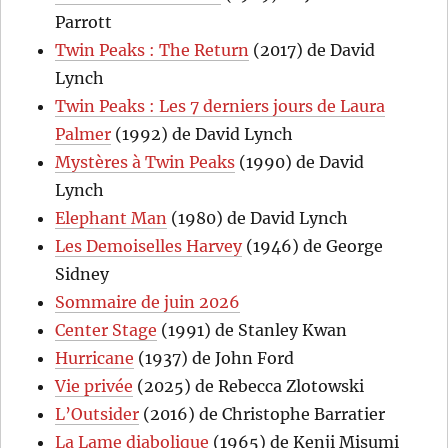
Parrott
Twin Peaks : The Return
(2017) de David
Lynch
Twin Peaks : Les 7 derniers jours de Laura
Palmer
(1992) de David Lynch
Mystères à Twin Peaks
(1990) de David
Lynch
Elephant Man
(1980) de David Lynch
Les Demoiselles Harvey
(1946) de George
Sidney
Sommaire de juin 2026
Center Stage
(1991) de Stanley Kwan
Hurricane
(1937) de John Ford
Vie privée
(2025) de Rebecca Zlotowski
L’Outsider
(2016) de Christophe Barratier
La Lame diabolique
(1965) de Kenji Misumi