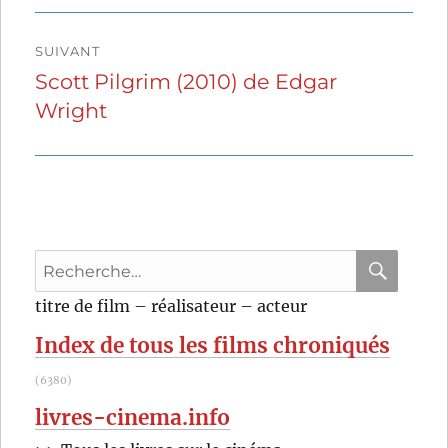
SUIVANT
Scott Pilgrim (2010) de Edgar
Publication
Wright
suivante :
Recherche
pour
RECHER
OK
titre de film – réalisateur – acteur
:
Index de tous les films chroniqués
(6380)
livres-cinema.info