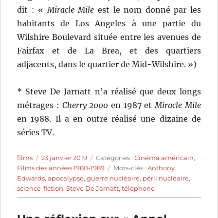
dit : «
Miracle Mile
est le nom donné par les
habitants de Los Angeles à une partie du
Wilshire Boulevard située entre les avenues de
Fairfax et de La Brea, et des quartiers
adjacents, dans le quartier de Mid-Wilshire. »)
* Steve De Jarnatt n’a réalisé que deux longs
métrages :
Cherry 2000
en 1987 et
Miracle Mile
en 1988. Il a en outre réalisé une dizaine de
séries TV.
Auteur
Publié
Catégories
films
23 janvier 2019
Catégories :
Cinéma américain
,
le
Étiquettes
Films des années 1980-1989
Mots-clés :
Anthony
Edwards
,
apocalypse
,
guerre nucléaire
,
péril nucléaire
,
science-fiction
,
Steve De Jarnatt
,
téléphone