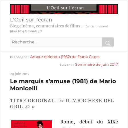
L'Oeil sur l'écran
Blog cinéma, commentaires de films ...
(anciennement
films.blog.lemonde.fr)
Recherche
pour
RECHER
OK
Publication
Navigation
Amour défendu (1932) de Frank Capra
:
Précédent
précédente :
Publication
Sommaire de juin 2017
Suivant
suivante :
de
29 juin 2017
l’article
Le marquis s’amuse (1981) de Mario
Monicelli
TITRE ORIGINAL : « IL MARCHESE DEL
GRILLO »
Rome, début du XIXe