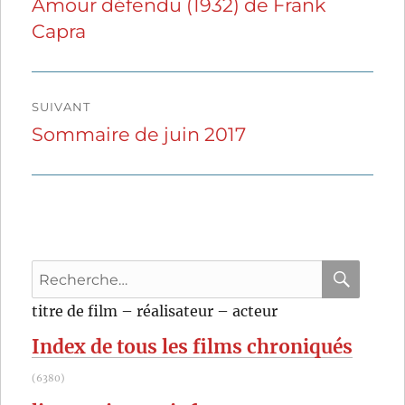
Amour défendu (1932) de Frank
Publication
Capra
précédente :
l’article
SUIVANT
Sommaire de juin 2017
Publication
suivante :
Recherche
pour
RECHER
OK
titre de film – réalisateur – acteur
:
Index de tous les films chroniqués
(6380)