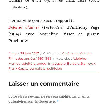
tournage de
Amour défendu
de Frank Capra (photo
publicitaire).
Homonyme (sans aucun rapport) :
Défense d’aimer
(
Forbidden
) d’Anthony Page
(1984) avec Jacqueline Bisset et Jürgen
Prochnow.
Auteur
Publié
Catégories
films
28 juin 2017
Catégories :
Cinéma américain
,
le
Étiquettes
Films des années 1930-1939
Mots-clés :
Adolphe
Menjou
,
adultère
,
amour impossible
,
Barbara Stanwyck
,
Frank Capra
,
journaliste
,
politicien
Laisser un commentaire
Votre adresse e-mail ne sera pas publiée.
Les champs
obligatoires sont indiqués avec
*