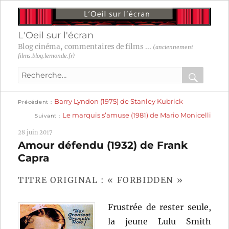
L'Oeil sur l'écran
Blog cinéma, commentaires de films ...
(anciennement
films.blog.lemonde.fr)
Recherche
pour
RECHER
OK
Publication
Navigation
Barry Lyndon (1975) de Stanley Kubrick
:
Précédent
précédente :
Publication
Le marquis s’amuse (1981) de Mario Monicelli
Suivant
suivante :
de
28 juin 2017
l’article
Amour défendu (1932) de Frank
Capra
TITRE ORIGINAL : « FORBIDDEN »
Frustrée de rester seule,
la jeune Lulu Smith