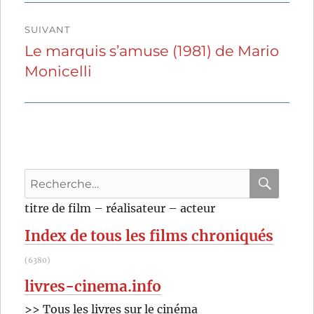
SUIVANT
Le marquis s’amuse (1981) de Mario
Publication
Monicelli
suivante :
Recherche
pour
RECHER
OK
titre de film – réalisateur – acteur
:
Index de tous les films chroniqués
(6380)
livres-cinema.info
>> Tous les livres sur le cinéma