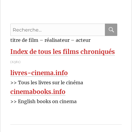
Recherche
pour
RECHER
OK
titre de film – réalisateur – acteur
:
Index de tous les films chroniqués
(6381)
livres-cinema.info
>> Tous les livres sur le cinéma
cinemabooks.info
>> English books on cinema