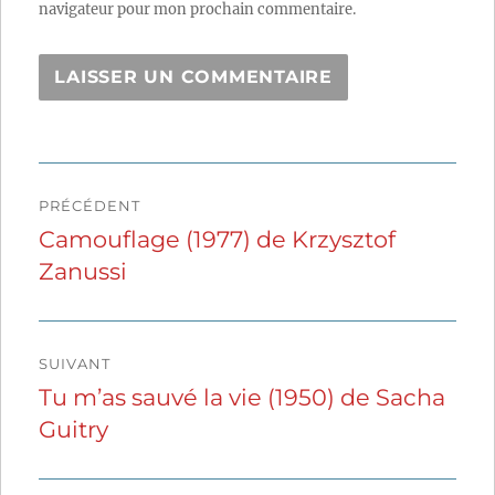
navigateur pour mon prochain commentaire.
Navigation
PRÉCÉDENT
de
Camouflage (1977) de Krzysztof
Publication
Zanussi
précédente :
l’article
SUIVANT
Tu m’as sauvé la vie (1950) de Sacha
Publication
Guitry
suivante :