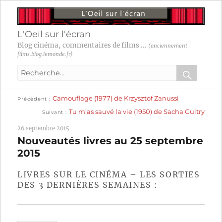
L'Oeil sur l'écran
Blog cinéma, commentaires de films ...
(anciennement
films.blog.lemonde.fr)
Recherche
pour
RECHER
OK
Publication
Navigation
Camouflage (1977) de Krzysztof Zanussi
:
Précédent
précédente :
Publication
Tu m’as sauvé la vie (1950) de Sacha Guitry
Suivant
suivante :
de
26 septembre 2015
l’article
Nouveautés livres au 25 septembre
2015
LIVRES SUR LE CINÉMA – LES SORTIES
DES 3 DERNIÈRES SEMAINES :