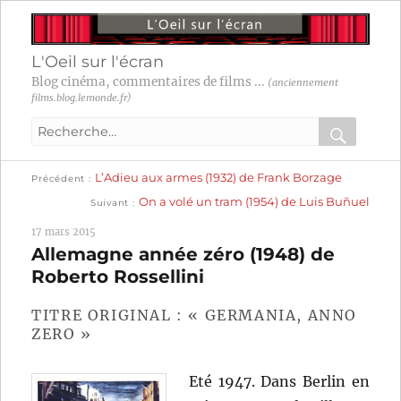
L'Oeil sur l'écran
Blog cinéma, commentaires de films ...
(anciennement
films.blog.lemonde.fr)
Recherche
pour
RECHER
OK
Publication
Navigation
L’Adieu aux armes (1932) de Frank Borzage
:
Précédent
précédente :
Publication
On a volé un tram (1954) de Luis Buñuel
Suivant
suivante :
de
17 mars 2015
l’article
Allemagne année zéro (1948) de
Roberto Rossellini
TITRE ORIGINAL : « GERMANIA, ANNO
ZERO »
Eté 1947. Dans Berlin en