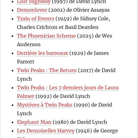
Lost Highway
(1997) de David Lynch
Demonlover
(2002) de Olivier Assayas
Train of Events
(1949) de Sidney Cole,
Charles Crichton et Basil Dearden
The Phoenician Scheme
(2025) de Wes
Anderson
Derrière les barreaux
(1929) de James
Parrott
Twin Peaks : The Return
(2017) de David
Lynch
Twin Peaks : Les 7 derniers jours de Laura
Palmer
(1992) de David Lynch
Mystères à Twin Peaks
(1990) de David
Lynch
Elephant Man
(1980) de David Lynch
Les Demoiselles Harvey
(1946) de George