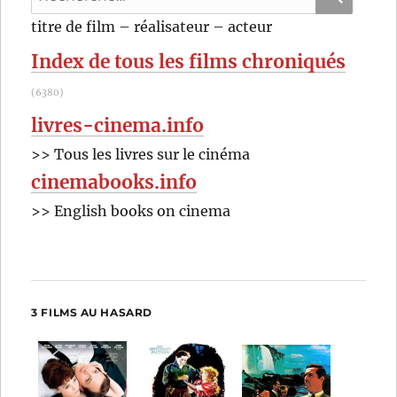
pour
RECHER
OK
titre de film – réalisateur – acteur
:
Index de tous les films chroniqués
(6380)
livres-cinema.info
>> Tous les livres sur le cinéma
cinemabooks.info
>> English books on cinema
3 FILMS AU HASARD