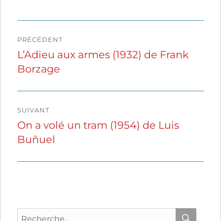
Navigation
PRÉCÉDENT
de
L’Adieu aux armes (1932) de Frank
Publication
Borzage
précédente :
l’article
SUIVANT
On a volé un tram (1954) de Luis
Publication
Buñuel
suivante :
Recherche