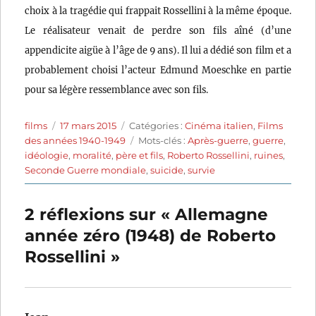
choix à la tragédie qui frappait Rossellini à la même époque.
Le réalisateur venait de perdre son fils aîné (d’une
appendicite aigüe à l’âge de 9 ans). Il lui a dédié son film et a
probablement choisi l’acteur Edmund Moeschke en partie
pour sa légère ressemblance avec son fils.
Auteur
Publié
Catégories
films
17 mars 2015
Catégories :
Cinéma italien
,
Films
le
Étiquettes
des années 1940-1949
Mots-clés :
Après-guerre
,
guerre
,
idéologie
,
moralité
,
père et fils
,
Roberto Rossellini
,
ruines
,
Seconde Guerre mondiale
,
suicide
,
survie
2 réflexions sur « Allemagne
année zéro (1948) de Roberto
Rossellini »