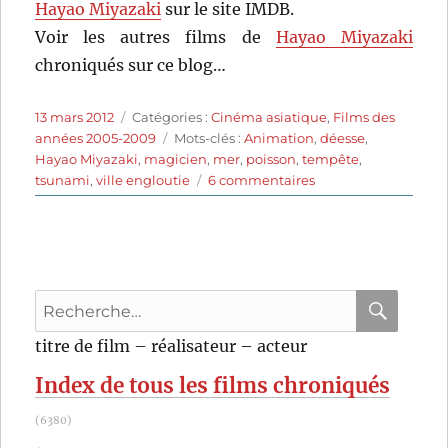
Hayao Miyazaki
sur le site IMDB.
Voir les autres films de
Hayao Miyazaki
chroniqués sur ce blog…
Publié
Catégories
13 mars 2012
Catégories :
Cinéma asiatique
,
Films des
le
Étiquettes
années 2005-2009
Mots-clés :
Animation
,
déesse
,
Hayao Miyazaki
,
magicien
,
mer
,
poisson
,
tempête
,
sur
tsunami
,
ville engloutie
6 commentaires
Ponyo
sur
la
falaise
(2008)
Recherche
de
Hayao
pour
RECHER
OK
titre de film – réalisateur – acteur
Miyazaki
:
Index de tous les films chroniqués
(6380)