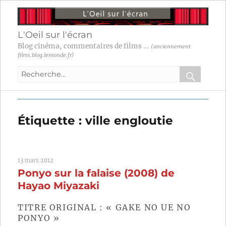
L'Oeil sur l'écran
Blog cinéma, commentaires de films ...
(anciennement
films.blog.lemonde.fr)
Recherche
pour
RECHER
OK
:
Étiquette :
ville engloutie
13 mars 2012
Ponyo sur la falaise (2008) de
Hayao Miyazaki
TITRE ORIGINAL : « GAKE NO UE NO
PONYO »