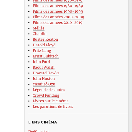
Films des années 1970-1979
Films des années 1980-1989
Films des années 1990-1999
Films des années 2000-2009
Films des années 2010-2019
Méliès
Chaplin
Buster Keaton
Harold Lloyd
Fritz Lang
Ernst Lubitsch
John Ford
Raoul Walsh
Howard Hawks
John Huston
Yasujirô Ozu
Légende des notes
Crowd Funding
Livres sur le cinéma
Les parutions de livres
LIENS CINÉMA
DvdClassiks