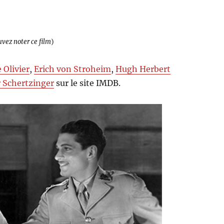
uvez noter ce film
)
 Olivier
,
Erich von Stroheim
,
Hugh Herbert
r Schertzinger
sur le site IMDB.