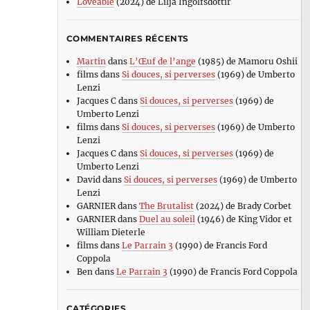
Loveable
(2024) de Lilja Ingolfsdottir
COMMENTAIRES RÉCENTS
Martin
dans
L’Œuf de l’ange
(1985) de Mamoru Oshii
films
dans
Si douces, si perverses
(1969) de Umberto
Lenzi
Jacques C
dans
Si douces, si perverses
(1969) de
Umberto Lenzi
films
dans
Si douces, si perverses
(1969) de Umberto
Lenzi
Jacques C
dans
Si douces, si perverses
(1969) de
Umberto Lenzi
David
dans
Si douces, si perverses
(1969) de Umberto
Lenzi
GARNIER
dans
The Brutalist
(2024) de Brady Corbet
GARNIER
dans
Duel au soleil
(1946) de King Vidor et
William Dieterle
films
dans
Le Parrain 3
(1990) de Francis Ford
Coppola
Ben
dans
Le Parrain 3
(1990) de Francis Ford Coppola
CATÉGORIES