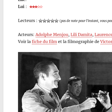
Lui
:
Lecteurs :
(
pas de note pour l'instant, vous po
Acteurs:
Adolphe Menjou
,
Lili Damita
,
Laurence
Voir la
fiche du film
et la filmographie de
Victo