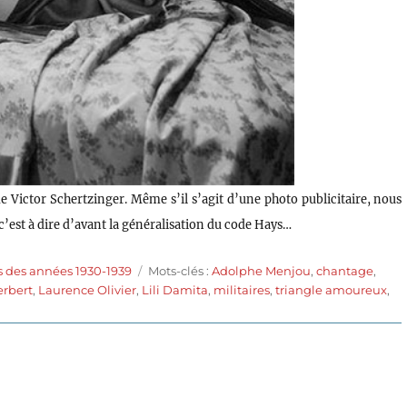
e Victor Schertzinger. Même s’il s’agit d’une photo publicitaire, nous
 c’est à dire d’avant la généralisation du code Hays…
Étiquettes
s des années 1930-1939
Mots-clés :
Adolphe Menjou
,
chantage
,
rbert
,
Laurence Olivier
,
Lili Damita
,
militaires
,
triangle amoureux
,