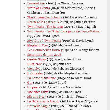
Demonlover
(2002) de Olivier Assayas
Train of Events
(1949) de Sidney Cole, Charles
Crichton et Basil Dearden
The Phoenician Scheme
(2025) de Wes Anderson
Derrière les barreaux
(1929) de James Parrott
Twin Peaks : The Return
(2017) de David Lynch
Twin Peaks : Les 7 derniers jours de Laura Palmer
(1992) de David Lynch
Mystères à Twin Peaks
(1990) de David Lynch
Elephant Man
(1980) de David Lynch
Les Demoiselles Harvey
(1946) de George Sidney
Sommaire de juin 2026
Center Stage
(1991) de Stanley Kwan
Hurricane
(1937) de John Ford
Vie privée
(2025) de Rebecca Zlotowski
L’Outsider
(2016) de Christophe Barratier
La Lame diabolique
(1965) de Kenji Misumi
Oui
(2025) de Nadav Lapid
Un poète
(2025) de Simón Mesa Soto
The Nice Guys
(2016) de Shane Black
Miroirs No. 3
(2025) de Christian Petzold
Le Garçon et le Héron
(2023) de Hayao Miyazaki
Nouvelle Vague
(2025) de Richard Linklater