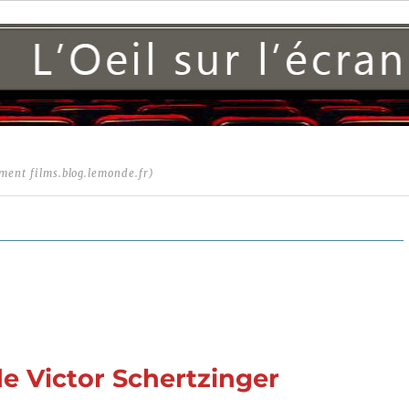
ment films.blog.lemonde.fr)
de Victor Schertzinger