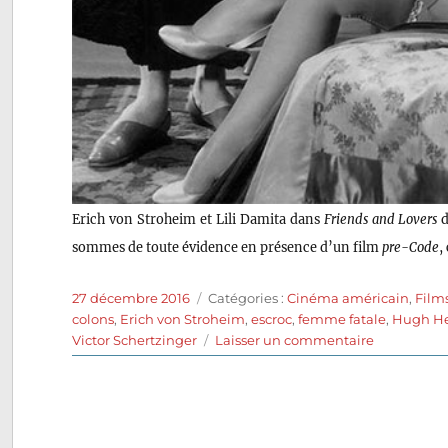
Erich von Stroheim et Lili Damita dans
Friends and Lovers
d
sommes de toute évidence en présence d’un film
pre-Code
,
Publié
Catégories
27 décembre 2016
Catégories :
Cinéma américain
,
Film
le
colons
,
Erich von Stroheim
,
escroc
,
femme fatale
,
Hugh He
sur
Victor Schertzinger
Laisser un commentaire
Friends
and
Lovers
(1931)
de