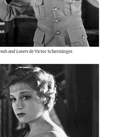
ends and Lovers
de Victor Schertzinger.