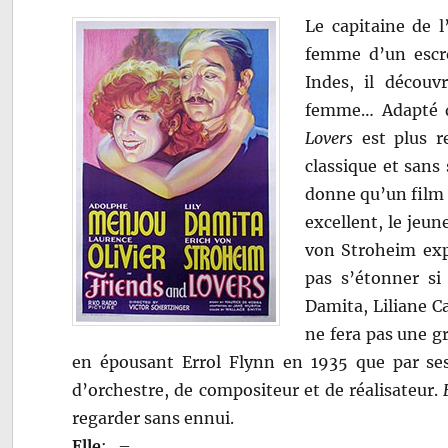
Le capitaine de 
femme d’un escro
Indes, il décou
femme… Adapté d
Lovers
est plus r
classique et sans
donne qu’un film 
excellent, le jeun
von Stroheim expr
pas s’étonner si 
Damita, Liliane Ca
ne fera pas une gr
en épousant Errol Flynn en 1935 que par ses 
d’orchestre, de compositeur et de réalisateur.
regarder sans ennui.
Elle
:
–