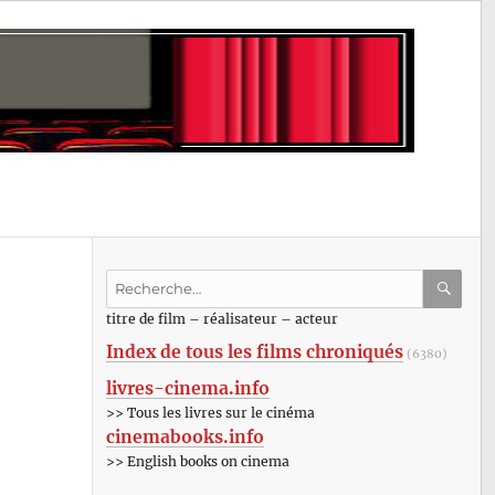
Recherche
pour
RECHE
OK
titre de film – réalisateur – acteur
:
Index de tous les films chroniqués
(6380)
livres-cinema.info
>> Tous les livres sur le cinéma
cinemabooks.info
>> English books on cinema