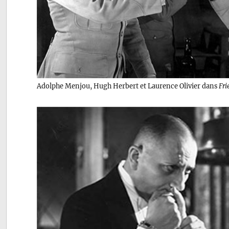
Adolphe Menjou, Hugh Herbert et Laurence Olivier dans
Fri