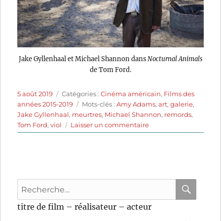
Jake Gyllenhaal et Michael Shannon dans
Nocturnal Animals
de Tom Ford.
Publié
Catégories
5 août 2019
Catégories :
Cinéma américain
,
Films des
le
Étiquettes
années 2015-2019
Mots-clés :
Amy Adams
,
art
,
galerie
,
Jake Gyllenhaal
,
meurtres
,
Michael Shannon
,
remords
,
sur
Tom Ford
,
viol
Laisser un commentaire
Nocturnal
Animals
(2016)
de
Tom
Recherche
Ford
pour
RECHER
OK
titre de film – réalisateur – acteur
: