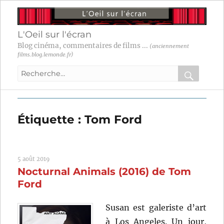
L'Oeil sur l'écran
Blog cinéma, commentaires de films ...
(anciennement
films.blog.lemonde.fr)
Recherche
pour
RECHER
OK
:
Étiquette :
Tom Ford
5 août 2019
Nocturnal Animals (2016) de Tom
Ford
Susan est galeriste d’art
à Los Angeles. Un jour,