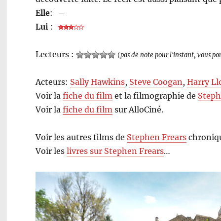
Elle
:
–
Lui
:
Lecteurs :
(
pas de note pour l'instant, vous po
Acteurs:
Sally Hawkins
,
Steve Coogan
,
Harry Ll
Voir la
fiche du film
et la filmographie de
Steph
Voir la
fiche du film
sur AlloCiné.
Voir les autres films de
Stephen Frears
chroniqu
Voir les
livres sur Stephen Frears
…