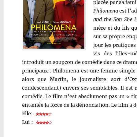
placée par sa fam
Philomena
est l’a
and the Son She 
mère et du fils q
sur sa propre enqu
jour les pratiques
vis des filles-m
introduit un soupçon de comédie dans ce drame
principaux : Philomena est une femme simple q
alors que Martin, le journaliste, sort d’
condescendant) envers ses semblables. Il est r
comédie. Le film n’est absolument pas un « tir
entamée la force de la dénonciation. Le film a d
Elle
:
Lui
: