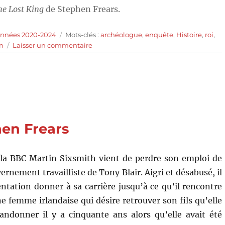
he Lost King
de Stephen Frears.
Étiquettes
années 2020-2024
Mots-clés :
archéologue
,
enquête
,
Histoire
,
roi
,
sur
n
Laisser un commentaire
The
Lost
King
(2022)
de
Stephen
Frears
hen Frears
 la BBC Martin Sixsmith vient de perdre son emploi de
ernement travailliste de Tony Blair. Aigri et désabusé, il
entation donner à sa carrière jusqu’à ce qu’il rencontre
e femme irlandaise qui désire retrouver son fils qu’elle
andonner il y a cinquante ans alors qu’elle avait été