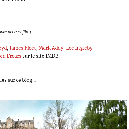
uvez noter ce film
)
oyd
,
James Fleet
,
Mark Addy
,
Lee Ingleby
en Frears
sur le site IMDB.
és sur ce blog…