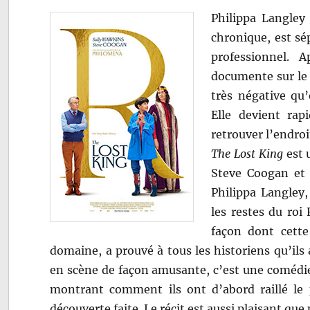
Philippa Langley
chronique, est sé
professionnel. 
documente sur le r
très négative qu
Elle devient ra
retrouver l’endroi
The Lost King
est 
Steve Coogan et F
Philippa Langley,
les restes du roi 
façon dont cett
domaine, a prouvé à tous les historiens qu’ils
en scène de façon amusante, c’est une comédie.
montrant comment ils ont d’abord raillé le p
découverte faite. Le récit est aussi plaisant que