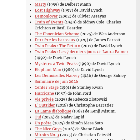
Marty
(1955) de Delbert Mann
Lost Highway
(1997) de David Lynch
Demonlover
(2002) de Olivier Assayas
Train of Events
(1949) de Sidney Cole, Charles
Crichton et Basil Dearden
The Phoenician Scheme
(2025) de Wes Anderson
Derrière les barreaux
(1929) de James Parrott
Twin Peaks : The Return
(2017) de David Lynch
Twin Peaks : Les 7 derniers jours de Laura Palmer
(1992) de David Lynch
Mystères à Twin Peaks
(1990) de David Lynch
Elephant Man
(1980) de David Lynch
Les Demoiselles Harvey
(1946) de George Sidney
Sommaire de juin 2026
Center Stage
(1991) de Stanley Kwan
Hurricane
(1937) de John Ford
Vie privée
(2025) de Rebecca Zlotowski
L’Outsider
(2016) de Christophe Barratier
La Lame diabolique
(1965) de Kenji Misumi
Oui
(2025) de Nadav Lapid
Un poète
(2025) de Simón Mesa Soto
The Nice Guys
(2016) de Shane Black
Miroirs No. 3
(2025) de Christian Petzold