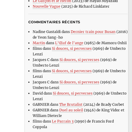
Le Garçon et le Héron
(2023) de Hayao Miyazaki
Nouvelle Vague
(2025) de Richard Linklater
COMMENTAIRES RÉCENTS
Nadine Gastaldi
dans
Dernier train pour Busan
(2016)
de Yeon Sang-ho
Martin
dans
L’Œuf de l’ange
(1985) de Mamoru Oshii
films
dans
Si douces, si perverses
(1969) de Umberto
Lenzi
Jacques C
dans
Si douces, si perverses
(1969) de
Umberto Lenzi
films
dans
Si douces, si perverses
(1969) de Umberto
Lenzi
Jacques C
dans
Si douces, si perverses
(1969) de
Umberto Lenzi
David
dans
Si douces, si perverses
(1969) de Umberto
Lenzi
GARNIER
dans
The Brutalist
(2024) de Brady Corbet
GARNIER
dans
Duel au soleil
(1946) de King Vidor et
William Dieterle
films
dans
Le Parrain 3
(1990) de Francis Ford
Coppola