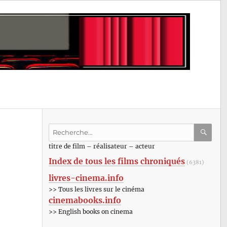
Recherche
pour
RECHE
OK
titre de film – réalisateur – acteur
:
Index de tous les films chroniqués
(6381)
livres-cinema.info
>> Tous les livres sur le cinéma
cinemabooks.info
>> English books on cinema