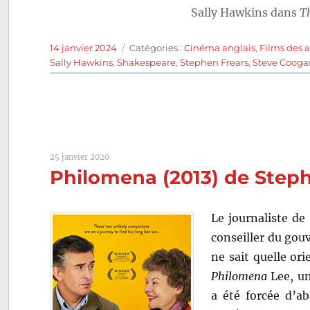
Sally Hawkins dans
T
Publié
Catégories
14 janvier 2024
Catégories :
Cinéma anglais
,
Films des 
le
Sally Hawkins
,
Shakespeare
,
Stephen Frears
,
Steve Cooga
25 janvier 2020
Philomena (2013) de Step
Le journaliste de
conseiller du gouv
ne sait quelle ori
Philomena
Lee, un
a été forcée d’ab