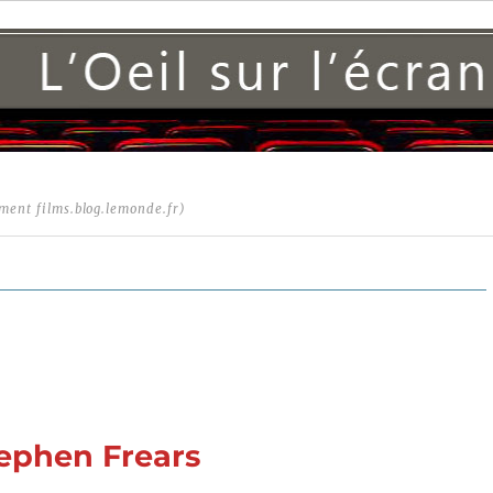
ment films.blog.lemonde.fr)
tephen Frears