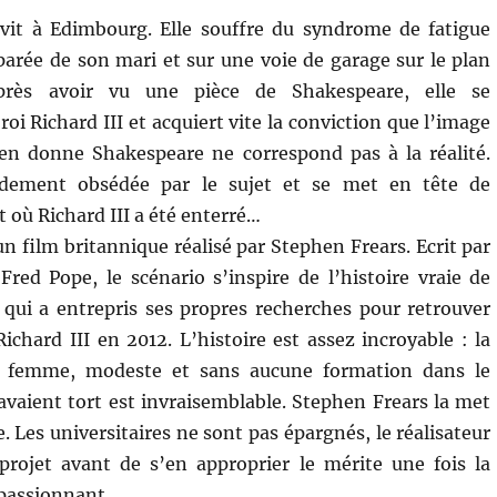
 vit à Edimbourg. Elle souffre du syndrome de fatigue
parée de son mari et sur une voie de garage sur le plan
Après avoir vu une pièce de Shakespeare, elle se
oi Richard III et acquiert vite la conviction que l’image
’en donne Shakespeare ne correspond pas à la réalité.
pidement obsédée par le sujet et se met en tête de
t où Richard III a été enterré…
un film britannique réalisé par Stephen Frears. Ecrit par
red Pope, le scénario s’inspire de l’histoire vraie de
 qui a entrepris ses propres recherches pour retrouver
Richard III en 2012. L’histoire est assez incroyable : la
e femme, modeste et sans aucune formation dans le
 avaient tort est invraisemblable. Stephen Frears la met
 Les universitaires ne sont pas épargnés, le réalisateur
rojet avant de s’en approprier le mérite une fois la
 passionnant.