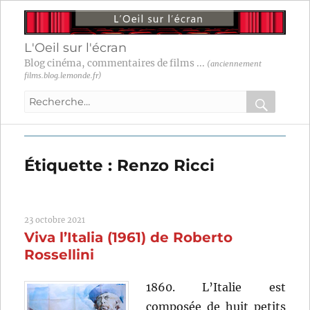
L'Oeil sur l'écran
Blog cinéma, commentaires de films ...
(anciennement
films.blog.lemonde.fr)
Recherche
pour
RECHER
OK
:
Étiquette :
Renzo Ricci
23 octobre 2021
Viva l’Italia (1961) de Roberto
Rossellini
1860. L’Italie est
composée de huit petits