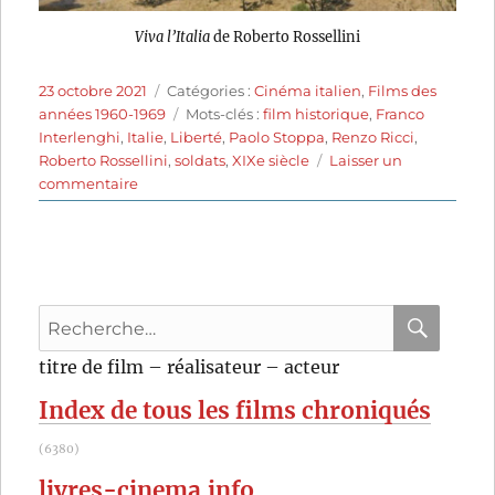
Viva l’Italia
de Roberto Rossellini
Publié
Catégories
23 octobre 2021
Catégories :
Cinéma italien
,
Films des
le
Étiquettes
années 1960-1969
Mots-clés :
film historique
,
Franco
Interlenghi
,
Italie
,
Liberté
,
Paolo Stoppa
,
Renzo Ricci
,
Roberto Rossellini
,
soldats
,
XIXe siècle
Laisser un
sur
commentaire
Viva
l’Italia
(1961)
de
Roberto
Recherche
Rossellini
pour
RECHER
OK
titre de film – réalisateur – acteur
:
Index de tous les films chroniqués
(6380)
livres-cinema.info