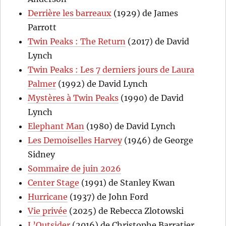
Derrière les barreaux
(1929) de James
Parrott
Twin Peaks : The Return
(2017) de David
Lynch
Twin Peaks : Les 7 derniers jours de Laura
Palmer
(1992) de David Lynch
Mystères à Twin Peaks
(1990) de David
Lynch
Elephant Man
(1980) de David Lynch
Les Demoiselles Harvey
(1946) de George
Sidney
Sommaire de juin 2026
Center Stage
(1991) de Stanley Kwan
Hurricane
(1937) de John Ford
Vie privée
(2025) de Rebecca Zlotowski
L’Outsider
(2016) de Christophe Barratier