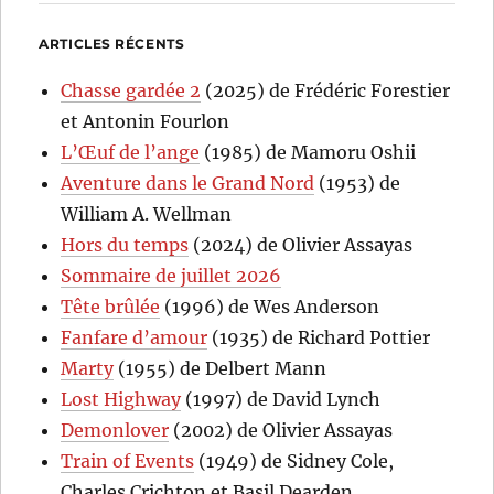
ARTICLES RÉCENTS
Chasse gardée 2
(2025) de Frédéric Forestier
et Antonin Fourlon
L’Œuf de l’ange
(1985) de Mamoru Oshii
Aventure dans le Grand Nord
(1953) de
William A. Wellman
Hors du temps
(2024) de Olivier Assayas
Sommaire de juillet 2026
Tête brûlée
(1996) de Wes Anderson
Fanfare d’amour
(1935) de Richard Pottier
Marty
(1955) de Delbert Mann
Lost Highway
(1997) de David Lynch
Demonlover
(2002) de Olivier Assayas
Train of Events
(1949) de Sidney Cole,
Charles Crichton et Basil Dearden