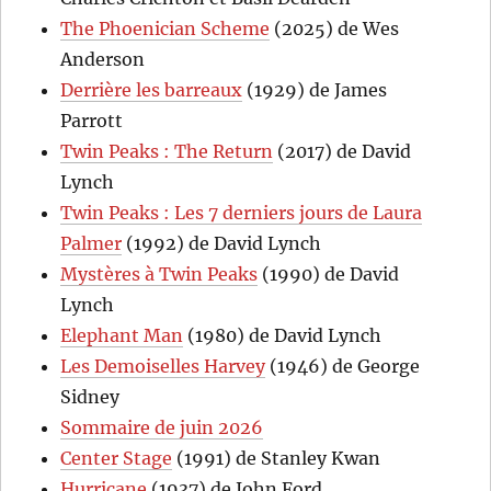
The Phoenician Scheme
(2025) de Wes
Anderson
Derrière les barreaux
(1929) de James
Parrott
Twin Peaks : The Return
(2017) de David
Lynch
Twin Peaks : Les 7 derniers jours de Laura
Palmer
(1992) de David Lynch
Mystères à Twin Peaks
(1990) de David
Lynch
Elephant Man
(1980) de David Lynch
Les Demoiselles Harvey
(1946) de George
Sidney
Sommaire de juin 2026
Center Stage
(1991) de Stanley Kwan
Hurricane
(1937) de John Ford