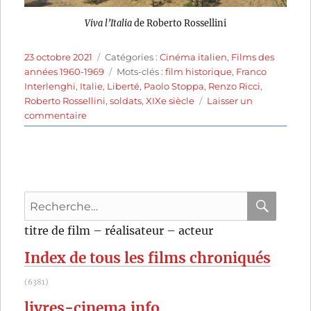
Viva l’Italia
de Roberto Rossellini
Publié
Catégories
23 octobre 2021
Catégories :
Cinéma italien
,
Films des
le
Étiquettes
années 1960-1969
Mots-clés :
film historique
,
Franco
Interlenghi
,
Italie
,
Liberté
,
Paolo Stoppa
,
Renzo Ricci
,
Roberto Rossellini
,
soldats
,
XIXe siècle
Laisser un
sur
commentaire
Viva
l’Italia
(1961)
de
Roberto
Recherche
Rossellini
pour
RECHER
OK
titre de film – réalisateur – acteur
:
Index de tous les films chroniqués
(6381)
livres-cinema.info