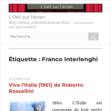
L'Oeil sur l'écran
Blog cinéma, commentaires de films ...
(anciennement
films.blog.lemonde.fr)
Recherche
pour
RECHER
OK
:
Étiquette :
Franco Interlenghi
23 octobre 2021
Viva l’Italia (1961) de Roberto
Rossellini
1860. L’Italie est
composée de huit petits