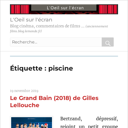
L'Oeil sur l'écran
Blog cinéma, commentaires de films ...
(anciennement
films.blog.lemonde.fr)
Recherche
pour
RECHER
OK
:
Étiquette :
piscine
19 novembre 2019
Le Grand Bain (2018) de Gilles
Lellouche
Bertrand, dépressif,
rejoint un petit groupe