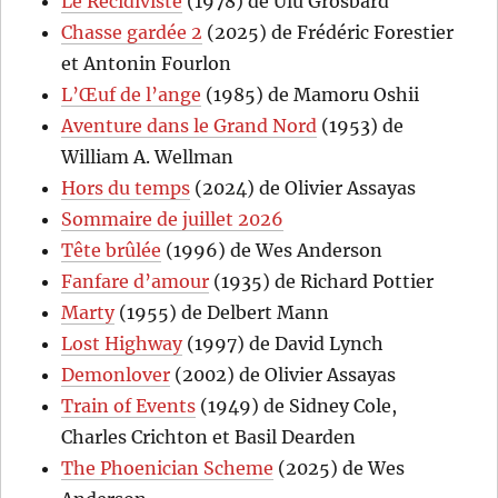
Le Récidiviste
(1978) de Ulu Grosbard
Chasse gardée 2
(2025) de Frédéric Forestier
et Antonin Fourlon
L’Œuf de l’ange
(1985) de Mamoru Oshii
Aventure dans le Grand Nord
(1953) de
William A. Wellman
Hors du temps
(2024) de Olivier Assayas
Sommaire de juillet 2026
Tête brûlée
(1996) de Wes Anderson
Fanfare d’amour
(1935) de Richard Pottier
Marty
(1955) de Delbert Mann
Lost Highway
(1997) de David Lynch
Demonlover
(2002) de Olivier Assayas
Train of Events
(1949) de Sidney Cole,
Charles Crichton et Basil Dearden
The Phoenician Scheme
(2025) de Wes