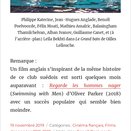
Philippe Katerine, Jean-Hugues Anglade, Benoît
Poelvoorde, Félix Moati, Mathieu Amalric, Balasingham
Thamilchelvan, Alban Ivanov, Guillaume Canet, et (à
l’arrière-plan) Leïla Bekhti dans
Le Grand bain
de Gilles
Lellouche.
Remarque :
Un film anglais s’inspirant de la même histoire
de ce club suédois est sorti quelques mois
auparavant :
Regarde les hommes nager
(
Swimming with Men
) d’Oliver Parker (2018)
avec un succès populaire qui semble bien
moindre.
Publié
Catégories
19 novembre 2019
Catégories :
Cinéma français
,
Films
le
Étiquettes