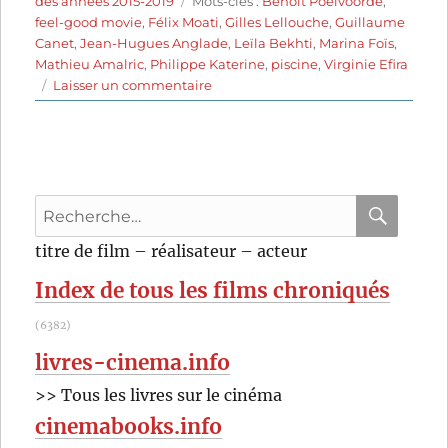
des années 2015-2019
Mots-clés :
Benoît Poelvoorde
,
feel-good movie
,
Félix Moati
,
Gilles Lellouche
,
Guillaume
Canet
,
Jean-Hugues Anglade
,
Leïla Bekhti
,
Marina Foïs
,
Mathieu Amalric
,
Philippe Katerine
,
piscine
,
Virginie Efira
sur
Laisser un commentaire
Le
Grand
Bain
(2018)
de
Recherche
Gilles
Lellouche
pour
RECHER
OK
titre de film – réalisateur – acteur
:
Index de tous les films chroniqués
(6382)
livres-cinema.info
>> Tous les livres sur le cinéma
cinemabooks.info