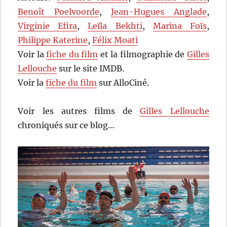
Benoît Poelvoorde
,
Jean-Hugues Anglade
,
Virginie Efira
,
Leïla Bekhti
,
Marina Foïs
,
Philippe Katerine
,
Félix Moati
Voir la
fiche du film
et la filmographie de
Gilles
Lellouche
sur le site IMDB.
Voir la
fiche du film
sur AlloCiné.
Voir les autres films de
Gilles Lellouche
chroniqués sur ce blog…