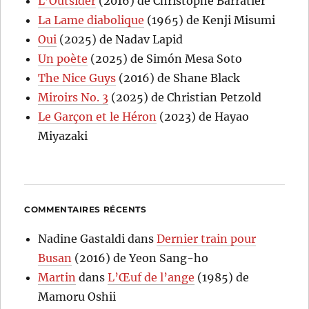
L’Outsider
(2016) de Christophe Barratier
La Lame diabolique
(1965) de Kenji Misumi
Oui
(2025) de Nadav Lapid
Un poète
(2025) de Simón Mesa Soto
The Nice Guys
(2016) de Shane Black
Miroirs No. 3
(2025) de Christian Petzold
Le Garçon et le Héron
(2023) de Hayao
Miyazaki
COMMENTAIRES RÉCENTS
Nadine Gastaldi
dans
Dernier train pour
Busan
(2016) de Yeon Sang-ho
Martin
dans
L’Œuf de l’ange
(1985) de
Mamoru Oshii