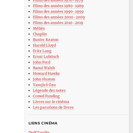
Films des années 1970-1979
Films des années 1980-1989
Films des années 1990-1999
Films des années 2000-2009
Films des années 2010-2019
Méliès
Chaplin
Buster Keaton
Harold Lloyd
Fritz Lang
Ernst Lubitsch
John Ford
Raoul Walsh
Howard Hawks
John Huston
Yasujirô Ozu
Légende des notes
Crowd Funding
Livres sur le cinéma
Les parutions de livres
LIENS CINÉMA
DvdClassiks