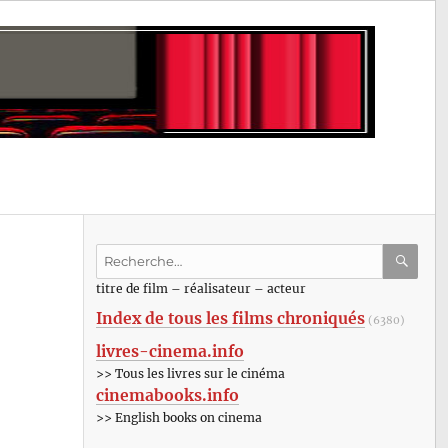
Recherche
pour
RECHE
OK
titre de film – réalisateur – acteur
:
Index de tous les films chroniqués
(6380)
livres-cinema.info
>> Tous les livres sur le cinéma
cinemabooks.info
>> English books on cinema