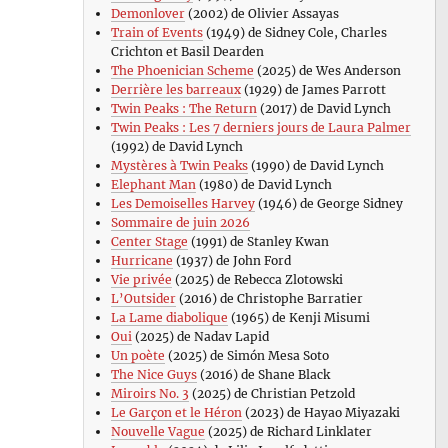
Demonlover
(2002) de Olivier Assayas
Train of Events
(1949) de Sidney Cole, Charles
Crichton et Basil Dearden
The Phoenician Scheme
(2025) de Wes Anderson
Derrière les barreaux
(1929) de James Parrott
Twin Peaks : The Return
(2017) de David Lynch
Twin Peaks : Les 7 derniers jours de Laura Palmer
(1992) de David Lynch
Mystères à Twin Peaks
(1990) de David Lynch
Elephant Man
(1980) de David Lynch
Les Demoiselles Harvey
(1946) de George Sidney
Sommaire de juin 2026
Center Stage
(1991) de Stanley Kwan
Hurricane
(1937) de John Ford
Vie privée
(2025) de Rebecca Zlotowski
L’Outsider
(2016) de Christophe Barratier
La Lame diabolique
(1965) de Kenji Misumi
Oui
(2025) de Nadav Lapid
Un poète
(2025) de Simón Mesa Soto
The Nice Guys
(2016) de Shane Black
Miroirs No. 3
(2025) de Christian Petzold
Le Garçon et le Héron
(2023) de Hayao Miyazaki
Nouvelle Vague
(2025) de Richard Linklater