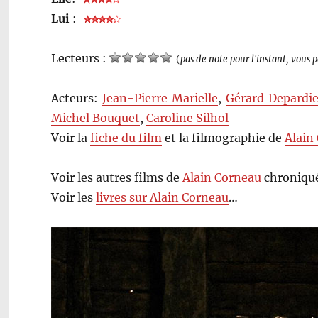
Lui
:
Lecteurs :
(
pas de note pour l'instant, vous 
Acteurs:
Jean-Pierre Marielle
,
Gérard Depardi
Michel Bouquet
,
Caroline Silhol
Voir la
fiche du film
et la filmographie de
Alain
Voir les autres films de
Alain Corneau
chroniqué
Voir les
livres sur Alain Corneau
…