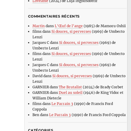
Loveable
(2024) de Lilja Ingolfsdottir
COMMENTAIRES RÉCENTS
Martin
dans
L’Œuf de l’ange
(1985) de Mamoru Oshii
films
dans
Si douces, si perverses
(1969) de Umberto
Lenzi
Jacques C
dans
Si douces, si perverses
(1969) de
Umberto Lenzi
films
dans
Si douces, si perverses
(1969) de Umberto
Lenzi
Jacques C
dans
Si douces, si perverses
(1969) de
Umberto Lenzi
David
dans
Si douces, si perverses
(1969) de Umberto
Lenzi
GARNIER
dans
The Brutalist
(2024) de Brady Corbet
GARNIER
dans
Duel au soleil
(1946) de King Vidor et
William Dieterle
films
dans
Le Parrain 3
(1990) de Francis Ford
Coppola
Ben
dans
Le Parrain 3
(1990) de Francis Ford Coppola
CATÉGORIES