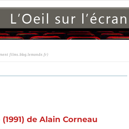
ment films.blog.lemonde.fr)
(1991) de Alain Corneau