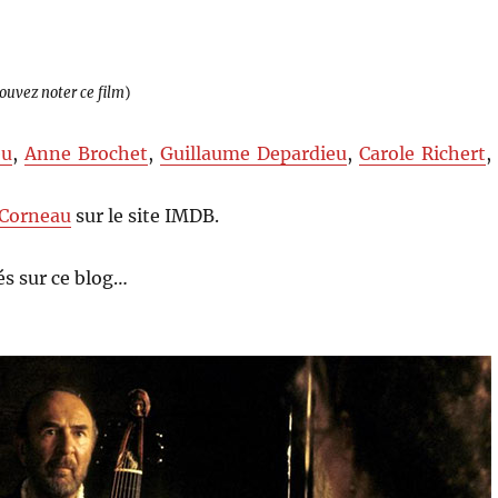
pouvez noter ce film
)
eu
,
Anne Brochet
,
Guillaume Depardieu
,
Carole Richert
,
 Corneau
sur le site IMDB.
s sur ce blog…