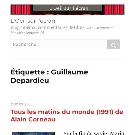
L'Oeil sur l'écran
Blog cinéma, commentaires de films ...
(anciennement
films.blog.lemonde.fr)
Recherche
pour
RECHER
OK
:
Étiquette :
Guillaume
Depardieu
17 mars 2022
Tous les matins du monde (1991) de
Alain Corneau
Sur la fin de sa vie, Marin