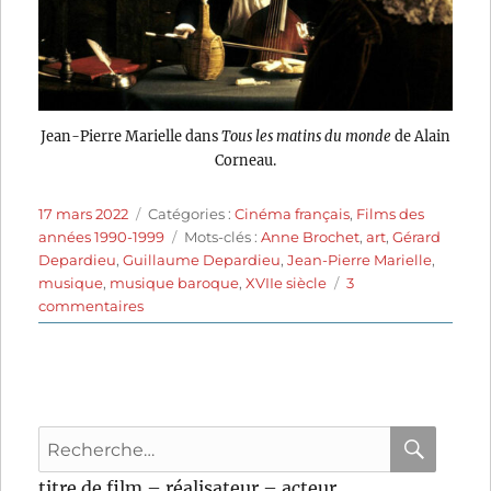
Jean-Pierre Marielle dans
Tous les matins du monde
de Alain
Corneau.
Publié
Catégories
17 mars 2022
Catégories :
Cinéma français
,
Films des
le
Étiquettes
années 1990-1999
Mots-clés :
Anne Brochet
,
art
,
Gérard
Depardieu
,
Guillaume Depardieu
,
Jean-Pierre Marielle
,
musique
,
musique baroque
,
XVIIe siècle
3
sur
commentaires
Tous
les
matins
du
monde
Recherche
(1991)
de
pour
RECHER
OK
titre de film – réalisateur – acteur
Alain