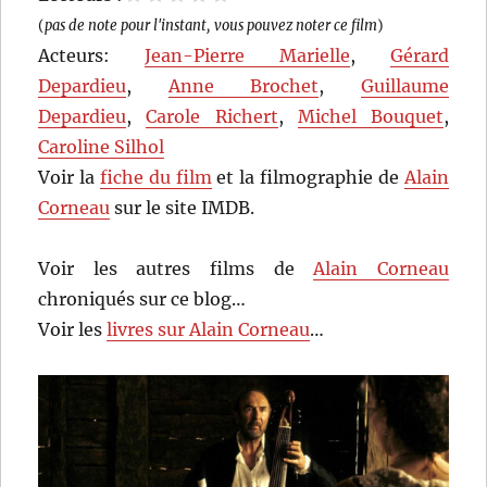
1 étoile
2 étoiles
3 étoiles
4 étoiles
5 étoiles
(
pas de note pour l'instant, vous pouvez noter ce film
)
Acteurs:
Jean-Pierre Marielle
,
Gérard
Depardieu
,
Anne Brochet
,
Guillaume
Depardieu
,
Carole Richert
,
Michel Bouquet
,
Caroline Silhol
Voir la
fiche du film
et la filmographie de
Alain
Corneau
sur le site IMDB.
Voir les autres films de
Alain Corneau
chroniqués sur ce blog…
Voir les
livres sur Alain Corneau
…