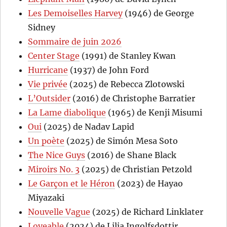
Les Demoiselles Harvey
(1946) de George
Sidney
Sommaire de juin 2026
Center Stage
(1991) de Stanley Kwan
Hurricane
(1937) de John Ford
Vie privée
(2025) de Rebecca Zlotowski
L’Outsider
(2016) de Christophe Barratier
La Lame diabolique
(1965) de Kenji Misumi
Oui
(2025) de Nadav Lapid
Un poète
(2025) de Simón Mesa Soto
The Nice Guys
(2016) de Shane Black
Miroirs No. 3
(2025) de Christian Petzold
Le Garçon et le Héron
(2023) de Hayao
Miyazaki
Nouvelle Vague
(2025) de Richard Linklater
Loveable
(2024) de Lilja Ingolfsdottir