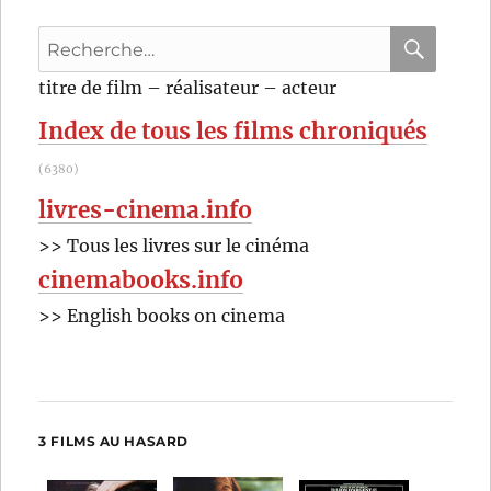
gris
Recherche
(1971)
de
pour
RECHER
OK
titre de film – réalisateur – acteur
Dario
:
Argento
Index de tous les films chroniqués
(6380)
livres-cinema.info
>> Tous les livres sur le cinéma
cinemabooks.info
>> English books on cinema
3 FILMS AU HASARD