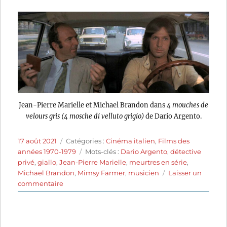
Jean-Pierre Marielle et Michael Brandon dans
4 mouches de
velours gris (4 mosche di velluto grigio)
de Dario Argento.
Publié
Catégories
17 août 2021
Catégories :
Cinéma italien
,
Films des
le
Étiquettes
années 1970-1979
Mots-clés :
Dario Argento
,
détective
privé
,
giallo
,
Jean-Pierre Marielle
,
meurtres en série
,
Michael Brandon
,
Mimsy Farmer
,
musicien
Laisser un
sur
commentaire
Quatre
Mouches
de
velours