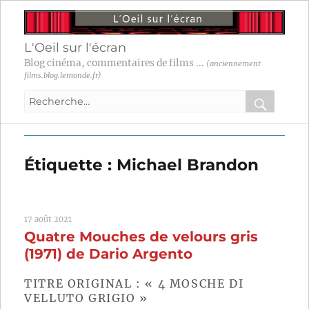
L'Oeil sur l'écran
Blog cinéma, commentaires de films ...
(anciennement
films.blog.lemonde.fr)
Recherche
pour
RECHER
OK
:
Étiquette :
Michael Brandon
17 août 2021
Quatre Mouches de velours gris
(1971) de Dario Argento
TITRE ORIGINAL : « 4 MOSCHE DI
VELLUTO GRIGIO »