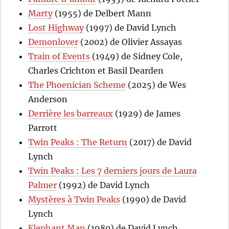
Marty
(1955) de Delbert Mann
Lost Highway
(1997) de David Lynch
Demonlover
(2002) de Olivier Assayas
Train of Events
(1949) de Sidney Cole,
Charles Crichton et Basil Dearden
The Phoenician Scheme
(2025) de Wes
Anderson
Derrière les barreaux
(1929) de James
Parrott
Twin Peaks : The Return
(2017) de David
Lynch
Twin Peaks : Les 7 derniers jours de Laura
Palmer
(1992) de David Lynch
Mystères à Twin Peaks
(1990) de David
Lynch
Elephant Man
(1980) de David Lynch