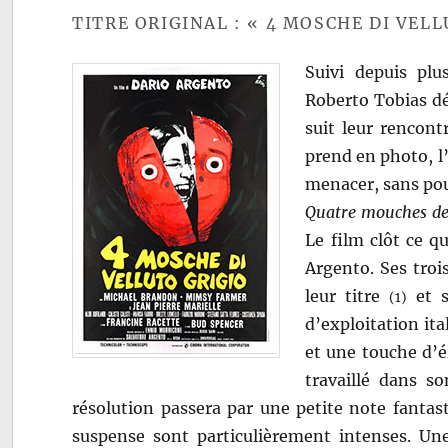
TITRE ORIGINAL : « 4 MOSCHE DI VELL
Suivi depuis pl
Roberto Tobias dé
suit leur rencont
prend en photo, l’
menacer, sans pou
Quatre mouches de 
Le film clôt ce q
Argento. Ses troi
leur titre
et s
(1)
d’exploitation ita
et une touche d’
travaillé dans s
résolution passera par une petite note fantas
suspense sont particulièrement intenses. U