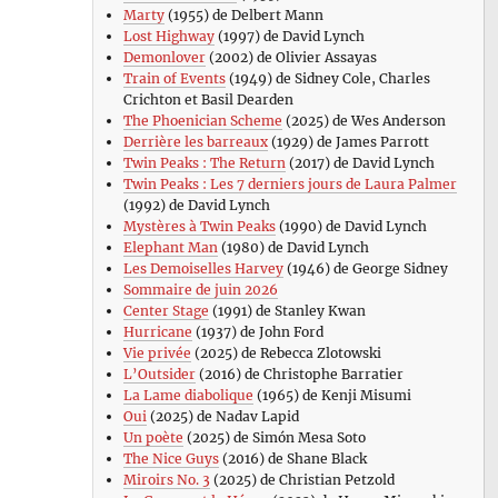
Marty
(1955) de Delbert Mann
Lost Highway
(1997) de David Lynch
Demonlover
(2002) de Olivier Assayas
Train of Events
(1949) de Sidney Cole, Charles
Crichton et Basil Dearden
The Phoenician Scheme
(2025) de Wes Anderson
Derrière les barreaux
(1929) de James Parrott
Twin Peaks : The Return
(2017) de David Lynch
Twin Peaks : Les 7 derniers jours de Laura Palmer
(1992) de David Lynch
Mystères à Twin Peaks
(1990) de David Lynch
Elephant Man
(1980) de David Lynch
Les Demoiselles Harvey
(1946) de George Sidney
Sommaire de juin 2026
Center Stage
(1991) de Stanley Kwan
Hurricane
(1937) de John Ford
Vie privée
(2025) de Rebecca Zlotowski
L’Outsider
(2016) de Christophe Barratier
La Lame diabolique
(1965) de Kenji Misumi
Oui
(2025) de Nadav Lapid
Un poète
(2025) de Simón Mesa Soto
The Nice Guys
(2016) de Shane Black
Miroirs No. 3
(2025) de Christian Petzold