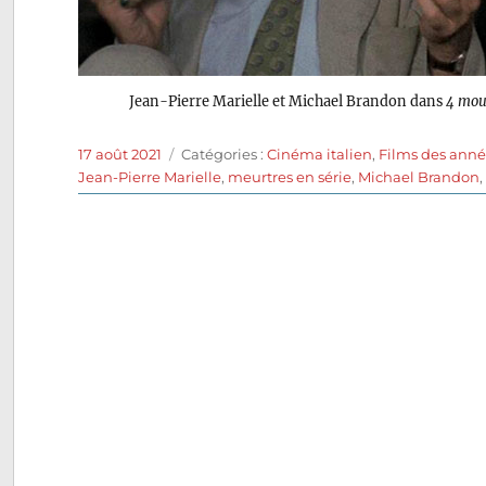
Jean-Pierre Marielle et Michael Brandon dans
4 mouc
Publié
Catégories
17 août 2021
Catégories :
Cinéma italien
,
Films des anné
le
Jean-Pierre Marielle
,
meurtres en série
,
Michael Brandon