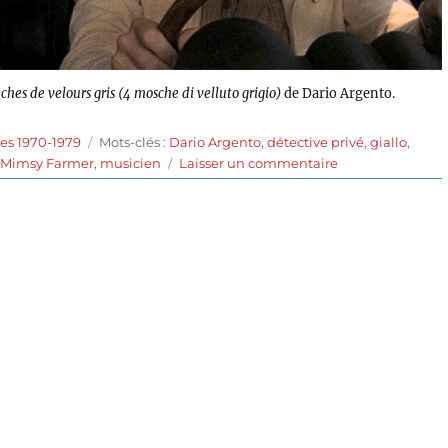
hes de velours gris (4 mosche di velluto grigio)
de Dario Argento.
Étiquettes
es 1970-1979
Mots-clés :
Dario Argento
,
détective privé
,
giallo
,
sur
,
Mimsy Farmer
,
musicien
Laisser un commentaire
Quatre
Mouches
de
velours
gris
(1971)
de
Dario
Argento