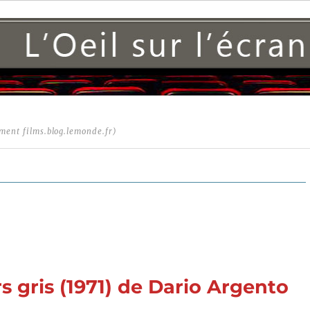
ment films.blog.lemonde.fr)
 gris (1971) de Dario Argento