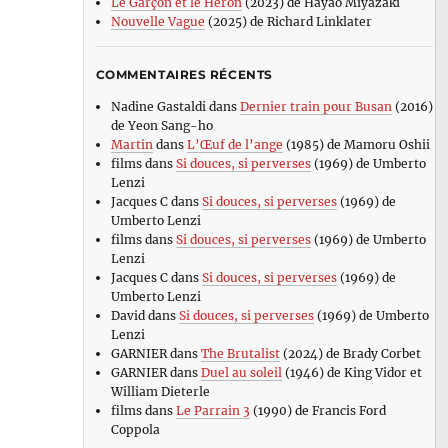
Le Garçon et le Héron
(2023) de Hayao Miyazaki
Nouvelle Vague
(2025) de Richard Linklater
COMMENTAIRES RÉCENTS
Nadine Gastaldi
dans
Dernier train pour Busan
(2016)
de Yeon Sang-ho
Martin
dans
L’Œuf de l’ange
(1985) de Mamoru Oshii
films
dans
Si douces, si perverses
(1969) de Umberto
Lenzi
Jacques C
dans
Si douces, si perverses
(1969) de
Umberto Lenzi
films
dans
Si douces, si perverses
(1969) de Umberto
Lenzi
Jacques C
dans
Si douces, si perverses
(1969) de
Umberto Lenzi
David
dans
Si douces, si perverses
(1969) de Umberto
Lenzi
GARNIER
dans
The Brutalist
(2024) de Brady Corbet
GARNIER
dans
Duel au soleil
(1946) de King Vidor et
William Dieterle
films
dans
Le Parrain 3
(1990) de Francis Ford
Coppola