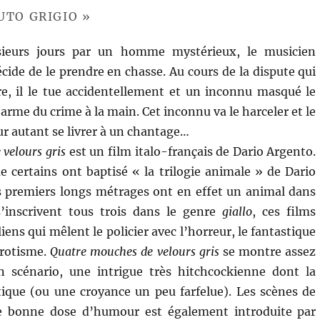
UTO GRIGIO »
usieurs jours par un homme mystérieux, le musicien
cide de le prendre en chasse. Au cours de la dispute qui
re, il le tue accidentellement et un inconnu masqué le
arme du crime à la main. Cet inconnu va le harceler et le
r autant se livrer à un chantage…
velours gris
est un film italo-français de Dario Argento.
ue certains ont baptisé « la trilogie animale » de Dario
s premiers longs métrages ont en effet un animal dans
’inscrivent tous trois dans le genre
giallo
, ces films
liens qui mêlent le policier avec l’horreur, le fantastique
érotisme.
Quatre mouches de velours gris
se montre assez
on scénario, une intrigue très hitchcockienne dont la
tique (ou une croyance un peu farfelue). Les scènes de
ne bonne dose d’humour est également introduite par