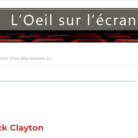
ment films.blog.lemonde.fr)
ck Clayton