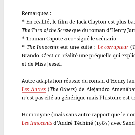
Remarques :
* En réalité, le film de Jack Clayton est plus 
The Turn of the Screw
que du roman d’Henry Jam
* Truman Capote a co-signé le scénario.
*
The Innocents
eut une suite :
Le corrupteur
(
T
Brando. C’est en réalité une préquelle qui expl
et de Miss Jessel.
Autre adaptation réussie du roman d’Henry Jam
Les Autres
(
The Others
) de Alejandro Amenába
n’est pas cité au générique mais l’histoire est t
Homonyme (mais sans autre rapport que le no
Les Innocents
d’André Téchiné (1987) avec Sandr