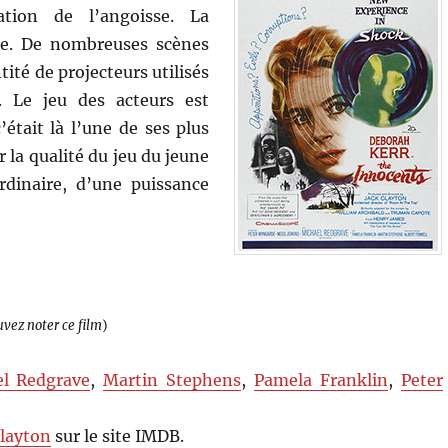
ation de l’angoisse. La
le. De nombreuses scènes
ité de projecteurs utilisés
. Le jeu des acteurs est
était là l’une de ses plus
r la qualité du jeu du jeune
rdinaire, d’une puissance
uvez noter ce film
)
l Redgrave
,
Martin Stephens
,
Pamela Franklin
,
Peter
Clayton
sur le site IMDB.