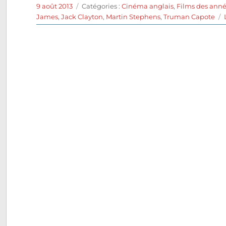
Publié
Catégories
9 août 2013
Catégories :
Cinéma anglais
,
Films des anné
le
James
,
Jack Clayton
,
Martin Stephens
,
Truman Capote