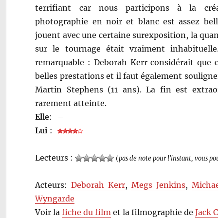
terrifiant car nous participons à la cré
photographie en noir et blanc est assez bel
jouent avec une certaine surexposition, la quant
sur le tournage était vraiment inhabituelle
remarquable : Deborah Kerr considérait que c’
belles prestations et il faut également souligne
Martin Stephens (11 ans). La fin est extrao
rarement atteinte.
Elle
:
–
Lui
:
Lecteurs :
(
pas de note pour l'instant, vous po
Acteurs:
Deborah Kerr
,
Megs Jenkins
,
Michae
Wyngarde
Voir la
fiche du film
et la filmographie de
Jack 