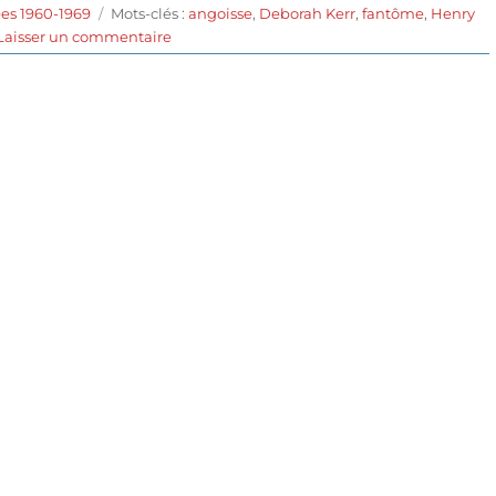
Étiquettes
es 1960-1969
Mots-clés :
angoisse
,
Deborah Kerr
,
fantôme
,
Henry
sur
Laisser un commentaire
Les
Innocents
(1961)
de
Jack
Clayton