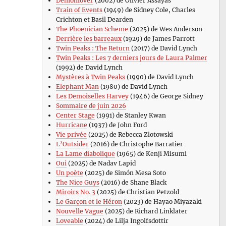
Demonlover
(2002) de Olivier Assayas
Train of Events
(1949) de Sidney Cole, Charles
Crichton et Basil Dearden
The Phoenician Scheme
(2025) de Wes Anderson
Derrière les barreaux
(1929) de James Parrott
Twin Peaks : The Return
(2017) de David Lynch
Twin Peaks : Les 7 derniers jours de Laura Palmer
(1992) de David Lynch
Mystères à Twin Peaks
(1990) de David Lynch
Elephant Man
(1980) de David Lynch
Les Demoiselles Harvey
(1946) de George Sidney
Sommaire de juin 2026
Center Stage
(1991) de Stanley Kwan
Hurricane
(1937) de John Ford
Vie privée
(2025) de Rebecca Zlotowski
L’Outsider
(2016) de Christophe Barratier
La Lame diabolique
(1965) de Kenji Misumi
Oui
(2025) de Nadav Lapid
Un poète
(2025) de Simón Mesa Soto
The Nice Guys
(2016) de Shane Black
Miroirs No. 3
(2025) de Christian Petzold
Le Garçon et le Héron
(2023) de Hayao Miyazaki
Nouvelle Vague
(2025) de Richard Linklater
Loveable
(2024) de Lilja Ingolfsdottir