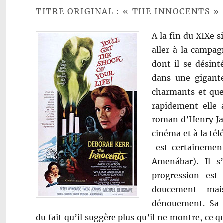
TITRE ORIGINAL : « THE INNOCENTS »
A la fin du XIXe 
aller à la campag
dont il se désint
dans une gigant
charmants et que
rapidement elle
roman d’Henry J
cinéma et à la tél
est certainement 
Amenábar). Il s
progression est
doucement mai
dénouement.
Sa 
du fait qu’il suggère plus qu’il ne montre, ce q