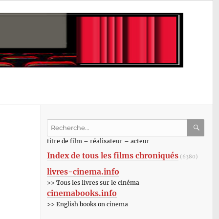
Recherche
pour
RECHE
OK
titre de film – réalisateur – acteur
:
Index de tous les films chroniqués
(6380)
livres-cinema.info
>> Tous les livres sur le cinéma
cinemabooks.info
>> English books on cinema