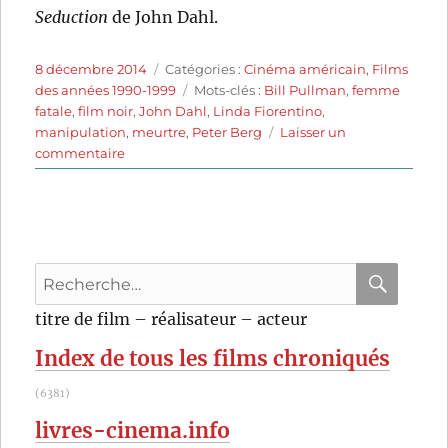
Seduction
de John Dahl.
Publié
Catégories
8 décembre 2014
Catégories :
Cinéma américain
,
Films
le
Étiquettes
des années 1990-1999
Mots-clés :
Bill Pullman
,
femme
fatale
,
film noir
,
John Dahl
,
Linda Fiorentino
,
manipulation
,
meurtre
,
Peter Berg
Laisser un
sur
commentaire
Last
Seduction
(1994)
de
John
Recherche
Dahl
pour
RECHER
OK
titre de film – réalisateur – acteur
:
Index de tous les films chroniqués
(6381)
livres-cinema.info