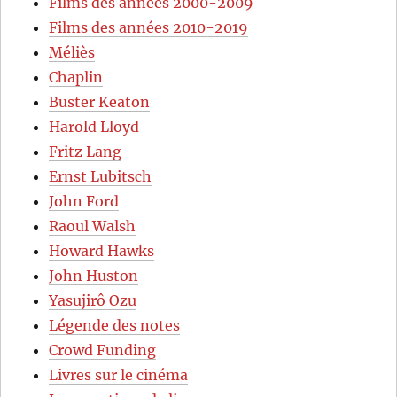
Films des années 2000-2009
Films des années 2010-2019
Méliès
Chaplin
Buster Keaton
Harold Lloyd
Fritz Lang
Ernst Lubitsch
John Ford
Raoul Walsh
Howard Hawks
John Huston
Yasujirô Ozu
Légende des notes
Crowd Funding
Livres sur le cinéma