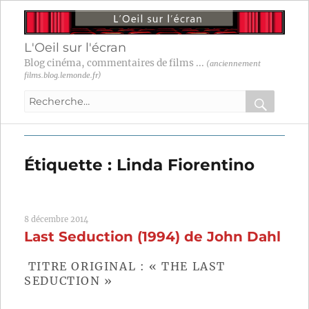
L'Oeil sur l'écran
Blog cinéma, commentaires de films ...
(anciennement
films.blog.lemonde.fr)
Recherche
pour
RECHER
OK
:
Étiquette :
Linda Fiorentino
8 décembre 2014
Last Seduction (1994) de John Dahl
TITRE ORIGINAL : « THE LAST
SEDUCTION »