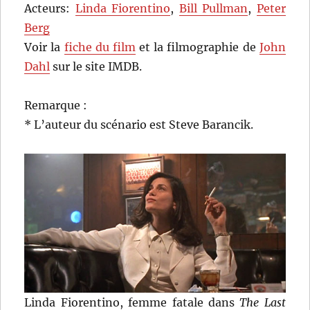
Acteurs:
Linda Fiorentino
,
Bill Pullman
,
Peter
Berg
Voir la
fiche du film
et la filmographie de
John
Dahl
sur le site IMDB.
Remarque :
* L’auteur du scénario est Steve Barancik.
Linda Fiorentino, femme fatale dans
The Last