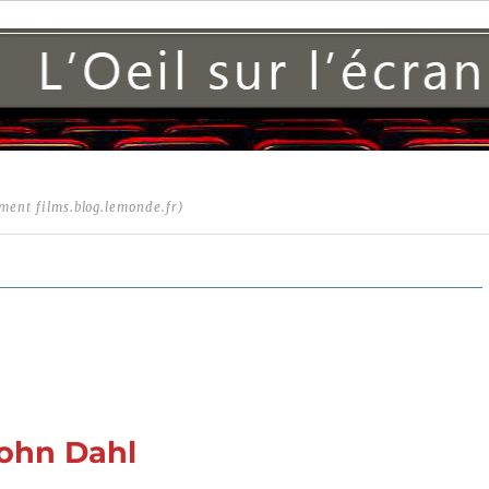
ment films.blog.lemonde.fr)
John Dahl