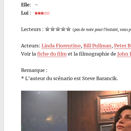
Elle
:
–
Lui
:
Lecteurs :
(
pas de note pour l'instant, vous 
Acteurs:
Linda Fiorentino
,
Bill Pullman
,
Peter 
Voir la
fiche du film
et la filmographie de
John 
Remarque :
* L’auteur du scénario est Steve Barancik.