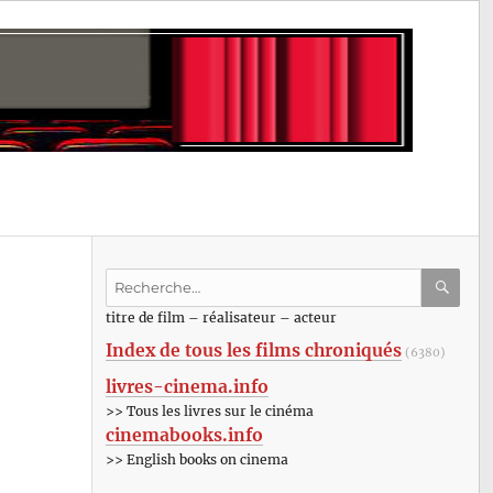
Recherche
pour
RECHE
OK
titre de film – réalisateur – acteur
:
Index de tous les films chroniqués
(6380)
livres-cinema.info
>> Tous les livres sur le cinéma
cinemabooks.info
>> English books on cinema