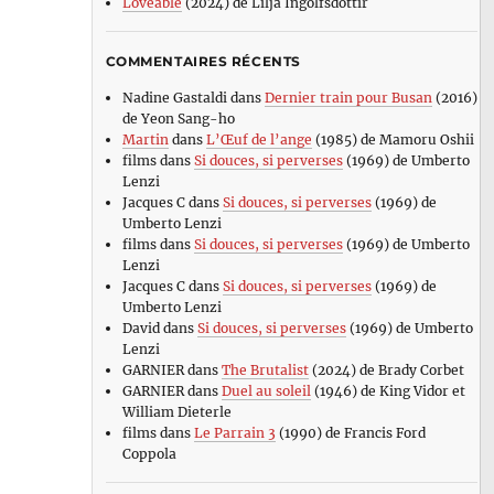
Loveable
(2024) de Lilja Ingolfsdottir
COMMENTAIRES RÉCENTS
Nadine Gastaldi
dans
Dernier train pour Busan
(2016)
de Yeon Sang-ho
Martin
dans
L’Œuf de l’ange
(1985) de Mamoru Oshii
films
dans
Si douces, si perverses
(1969) de Umberto
Lenzi
Jacques C
dans
Si douces, si perverses
(1969) de
Umberto Lenzi
films
dans
Si douces, si perverses
(1969) de Umberto
Lenzi
Jacques C
dans
Si douces, si perverses
(1969) de
Umberto Lenzi
David
dans
Si douces, si perverses
(1969) de Umberto
Lenzi
GARNIER
dans
The Brutalist
(2024) de Brady Corbet
GARNIER
dans
Duel au soleil
(1946) de King Vidor et
William Dieterle
films
dans
Le Parrain 3
(1990) de Francis Ford
Coppola