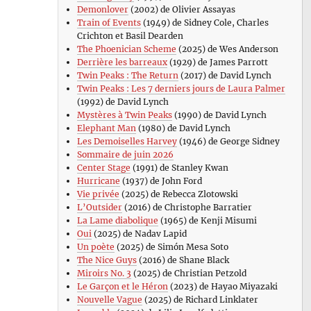
Demonlover
(2002) de Olivier Assayas
Train of Events
(1949) de Sidney Cole, Charles
Crichton et Basil Dearden
The Phoenician Scheme
(2025) de Wes Anderson
Derrière les barreaux
(1929) de James Parrott
Twin Peaks : The Return
(2017) de David Lynch
Twin Peaks : Les 7 derniers jours de Laura Palmer
(1992) de David Lynch
Mystères à Twin Peaks
(1990) de David Lynch
Elephant Man
(1980) de David Lynch
Les Demoiselles Harvey
(1946) de George Sidney
Sommaire de juin 2026
Center Stage
(1991) de Stanley Kwan
Hurricane
(1937) de John Ford
Vie privée
(2025) de Rebecca Zlotowski
L’Outsider
(2016) de Christophe Barratier
La Lame diabolique
(1965) de Kenji Misumi
Oui
(2025) de Nadav Lapid
Un poète
(2025) de Simón Mesa Soto
The Nice Guys
(2016) de Shane Black
Miroirs No. 3
(2025) de Christian Petzold
Le Garçon et le Héron
(2023) de Hayao Miyazaki
Nouvelle Vague
(2025) de Richard Linklater