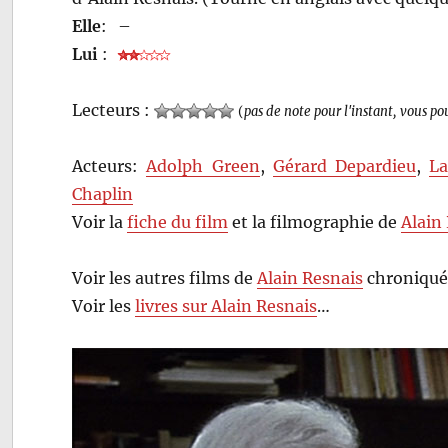
Elle
:
–
Lui
:
Lecteurs :
(
pas de note pour l'instant, vous po
Acteurs:
Adolph Green
,
Gérard Depardieu
,
La
Chaplin
Voir la
fiche du film
et la filmographie de
Alain
Voir les autres films de
Alain Resnais
chroniqué
Voir les
livres sur Alain Resnais
…