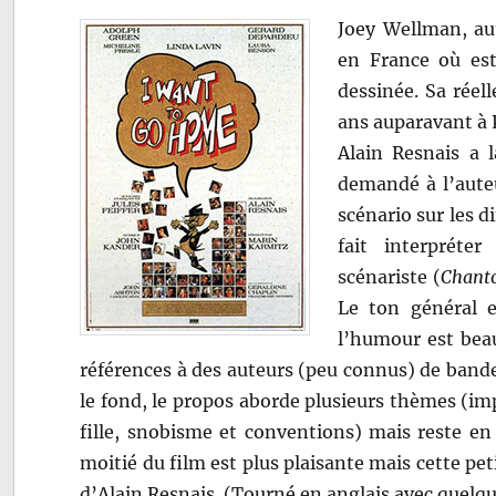
Joey Wellman, au
en France où est
dessinée. Sa réell
ans auparavant à 
Alain Resnais a l
demandé à l’auteu
scénario sur les d
fait interpréte
scénariste (
Chanto
Le ton général e
l’humour est beau
références à des auteurs (peu connus) de bande
le fond, le propos aborde plusieurs thèmes (imp
fille, snobisme et conventions) mais reste en
moitié du film est plus plaisante mais cette pe
d’Alain Resnais. (Tourné en anglais avec quelqu