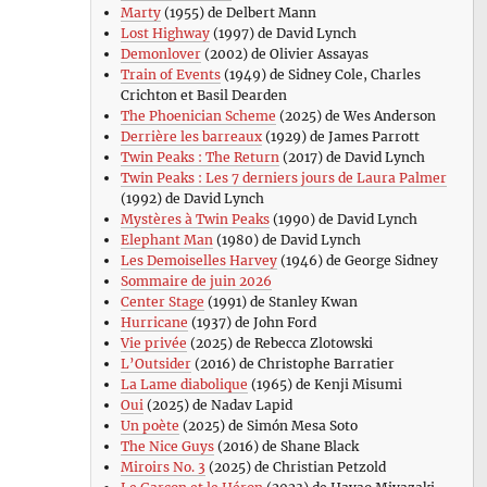
Marty
(1955) de Delbert Mann
Lost Highway
(1997) de David Lynch
Demonlover
(2002) de Olivier Assayas
Train of Events
(1949) de Sidney Cole, Charles
Crichton et Basil Dearden
The Phoenician Scheme
(2025) de Wes Anderson
Derrière les barreaux
(1929) de James Parrott
Twin Peaks : The Return
(2017) de David Lynch
Twin Peaks : Les 7 derniers jours de Laura Palmer
(1992) de David Lynch
Mystères à Twin Peaks
(1990) de David Lynch
Elephant Man
(1980) de David Lynch
Les Demoiselles Harvey
(1946) de George Sidney
Sommaire de juin 2026
Center Stage
(1991) de Stanley Kwan
Hurricane
(1937) de John Ford
Vie privée
(2025) de Rebecca Zlotowski
L’Outsider
(2016) de Christophe Barratier
La Lame diabolique
(1965) de Kenji Misumi
Oui
(2025) de Nadav Lapid
Un poète
(2025) de Simón Mesa Soto
The Nice Guys
(2016) de Shane Black
Miroirs No. 3
(2025) de Christian Petzold