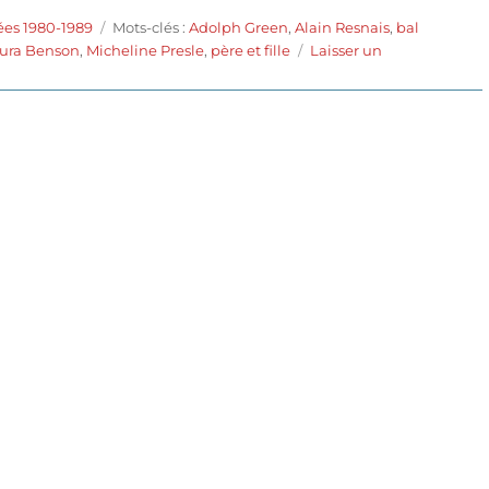
Étiquettes
ées 1980-1989
Mots-clés :
Adolph Green
,
Alain Resnais
,
bal
ura Benson
,
Micheline Presle
,
père et fille
Laisser un