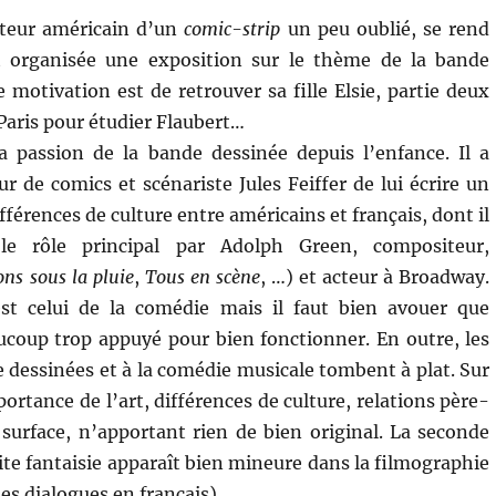
teur américain d’un
comic-strip
un peu oublié, se rend
 organisée une exposition sur le thème de la bande
e motivation est de retrouver sa fille Elsie, partie deux
Paris pour étudier Flaubert…
a passion de la bande dessinée depuis l’enfance. Il a
r de comics et scénariste Jules Feiffer de lui écrire un
ifférences de culture entre américains et français, dont il
r le rôle principal par Adolph Green, compositeur,
ns sous la pluie
,
Tous en scène
, …) et acteur à Broadway.
st celui de la comédie mais il faut bien avouer que
coup trop appuyé pour bien fonctionner. En outre, les
 dessinées et à la comédie musicale tombent à plat. Sur
ortance de l’art, différences de culture, relations père-
 surface, n’apportant rien de bien original. La seconde
tite fantaisie apparaît bien mineure dans la filmographie
es dialogues en français).