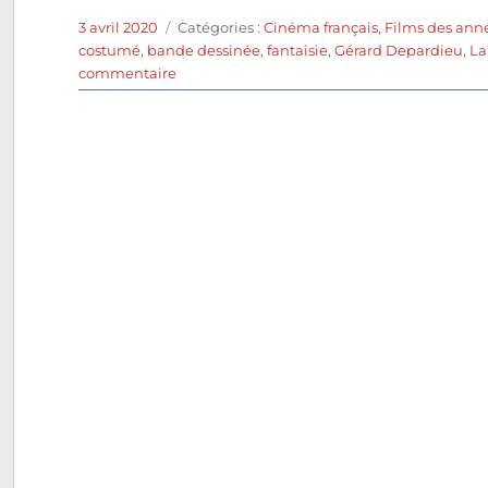
Publié
Catégories
3 avril 2020
Catégories :
Cinéma français
,
Films des ann
le
costumé
,
bande dessinée
,
fantaisie
,
Gérard Depardieu
,
La
sur
commentaire
I
Want
to
Go
Home
(1989)
de
Alain
Resnais