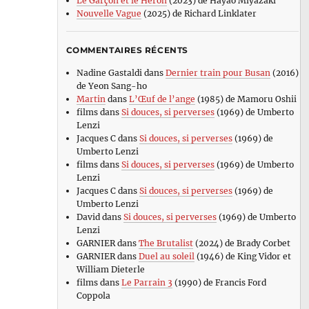
Le Garçon et le Héron
(2023) de Hayao Miyazaki
Nouvelle Vague
(2025) de Richard Linklater
COMMENTAIRES RÉCENTS
Nadine Gastaldi
dans
Dernier train pour Busan
(2016)
de Yeon Sang-ho
Martin
dans
L’Œuf de l’ange
(1985) de Mamoru Oshii
films
dans
Si douces, si perverses
(1969) de Umberto
Lenzi
Jacques C
dans
Si douces, si perverses
(1969) de
Umberto Lenzi
films
dans
Si douces, si perverses
(1969) de Umberto
Lenzi
Jacques C
dans
Si douces, si perverses
(1969) de
Umberto Lenzi
David
dans
Si douces, si perverses
(1969) de Umberto
Lenzi
GARNIER
dans
The Brutalist
(2024) de Brady Corbet
GARNIER
dans
Duel au soleil
(1946) de King Vidor et
William Dieterle
films
dans
Le Parrain 3
(1990) de Francis Ford
Coppola