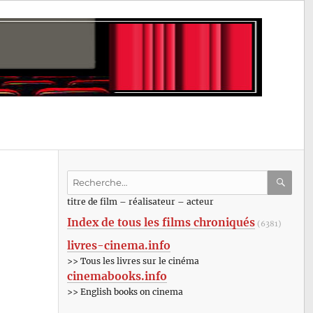
Recherche
pour
RECHE
OK
titre de film – réalisateur – acteur
:
Index de tous les films chroniqués
(6381)
livres-cinema.info
>> Tous les livres sur le cinéma
cinemabooks.info
>> English books on cinema