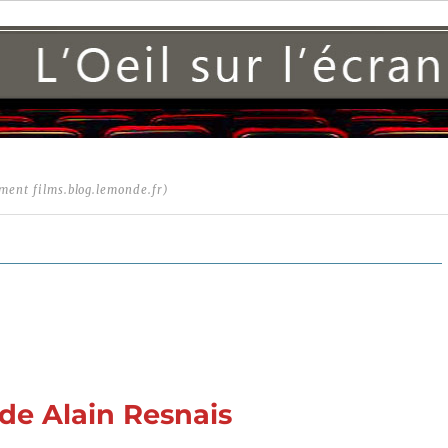
ment films.blog.lemonde.fr)
de Alain Resnais