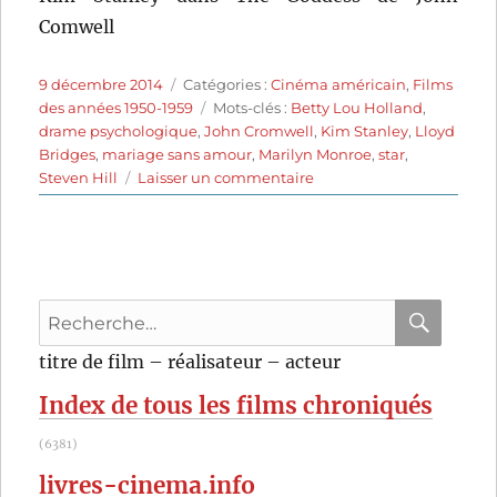
Comwell
Publié
Catégories
9 décembre 2014
Catégories :
Cinéma américain
,
Films
le
Étiquettes
des années 1950-1959
Mots-clés :
Betty Lou Holland
,
drame psychologique
,
John Cromwell
,
Kim Stanley
,
Lloyd
Bridges
,
mariage sans amour
,
Marilyn Monroe
,
star
,
sur
Steven Hill
Laisser un commentaire
La
Déesse
(1958)
de
John
Recherche
Cromwell
pour
RECHER
OK
titre de film – réalisateur – acteur
:
Index de tous les films chroniqués
(6381)
livres-cinema.info