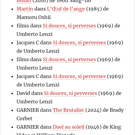
Busan
(2016) de Yeon Sang-ho
Martin
dans
L’Œuf de l’ange
(1985) de
Mamoru Oshii
films
dans
Si douces, si perverses
(1969) de
Umberto Lenzi
Jacques C
dans
Si douces, si perverses
(1969)
de Umberto Lenzi
films
dans
Si douces, si perverses
(1969) de
Umberto Lenzi
Jacques C
dans
Si douces, si perverses
(1969)
de Umberto Lenzi
David
dans
Si douces, si perverses
(1969) de
Umberto Lenzi
GARNIER
dans
The Brutalist
(2024) de Brady
Corbet
GARNIER
dans
Duel au soleil
(1946) de King