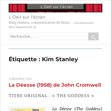
L'Oeil sur l'écran
Blog cinéma, commentaires de films ...
(anciennement
films.blog.lemonde.fr)
Recherche
pour
RECHER
OK
:
Étiquette :
Kim Stanley
9 décembre 2014
La Déesse (1958) de John Cromwell
TITRE ORIGINAL : « THE GODDESS »
La Déesse
(
The Goddess
)