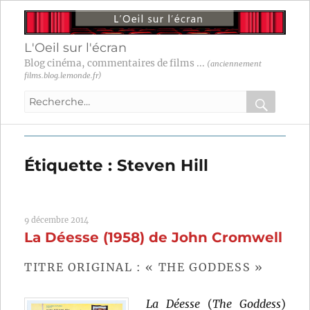
L'Oeil sur l'écran
Blog cinéma, commentaires de films ...
(anciennement
films.blog.lemonde.fr)
Recherche
pour
RECHER
OK
:
Étiquette :
Steven Hill
9 décembre 2014
La Déesse (1958) de John Cromwell
TITRE ORIGINAL : « THE GODDESS »
La Déesse
(
The Goddess
)