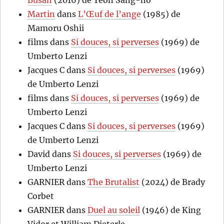
Busan
(2016) de Yeon Sang-ho
Martin
dans
L’Œuf de l’ange
(1985) de
Mamoru Oshii
films
dans
Si douces, si perverses
(1969) de
Umberto Lenzi
Jacques C
dans
Si douces, si perverses
(1969)
de Umberto Lenzi
films
dans
Si douces, si perverses
(1969) de
Umberto Lenzi
Jacques C
dans
Si douces, si perverses
(1969)
de Umberto Lenzi
David
dans
Si douces, si perverses
(1969) de
Umberto Lenzi
GARNIER
dans
The Brutalist
(2024) de Brady
Corbet
GARNIER
dans
Duel au soleil
(1946) de King