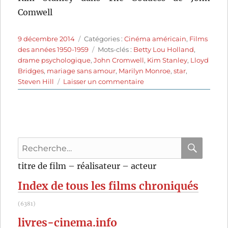
Comwell
Publié
Catégories
9 décembre 2014
Catégories :
Cinéma américain
,
Films
le
Étiquettes
des années 1950-1959
Mots-clés :
Betty Lou Holland
,
drame psychologique
,
John Cromwell
,
Kim Stanley
,
Lloyd
Bridges
,
mariage sans amour
,
Marilyn Monroe
,
star
,
sur
Steven Hill
Laisser un commentaire
La
Déesse
(1958)
de
John
Recherche
Cromwell
pour
RECHER
OK
titre de film – réalisateur – acteur
:
Index de tous les films chroniqués
(6381)
livres-cinema.info