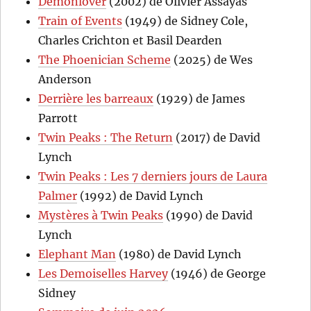
Demonlover
(2002) de Olivier Assayas
Train of Events
(1949) de Sidney Cole,
Charles Crichton et Basil Dearden
The Phoenician Scheme
(2025) de Wes
Anderson
Derrière les barreaux
(1929) de James
Parrott
Twin Peaks : The Return
(2017) de David
Lynch
Twin Peaks : Les 7 derniers jours de Laura
Palmer
(1992) de David Lynch
Mystères à Twin Peaks
(1990) de David
Lynch
Elephant Man
(1980) de David Lynch
Les Demoiselles Harvey
(1946) de George
Sidney