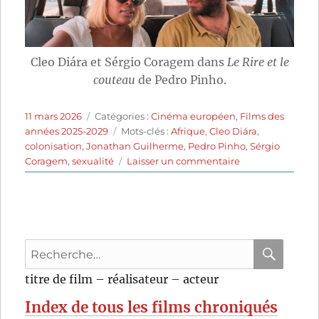
Cleo Diára et Sérgio Coragem dans
Le Rire et le
couteau
de Pedro Pinho.
Publié
Catégories
11 mars 2026
Catégories :
Cinéma européen
,
Films des
le
Étiquettes
années 2025-2029
Mots-clés :
Afrique
,
Cleo Diára
,
colonisation
,
Jonathan Guilherme
,
Pedro Pinho
,
Sérgio
sur
Coragem
,
sexualité
Laisser un commentaire
Le
Rire
et
le
couteau
Recherche
(2025)
de
pour
RECHER
OK
titre de film – réalisateur – acteur
Pedro
:
Pinho
Index de tous les films chroniqués