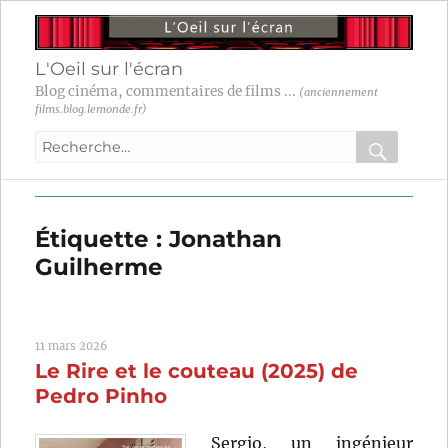
L'Oeil sur l'écran
Blog cinéma, commentaires de films ...
(anciennement
films.blog.lemonde.fr)
Recherche
pour
RECHER
OK
:
Étiquette :
Jonathan
Guilherme
11 mars 2026
Le Rire et le couteau (2025) de
Pedro Pinho
Sergio, un ingénieur