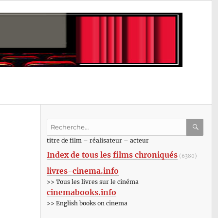
Recherche
pour
RECHE
OK
titre de film – réalisateur – acteur
:
Index de tous les films chroniqués
(6380)
livres-cinema.info
>> Tous les livres sur le cinéma
cinemabooks.info
>> English books on cinema