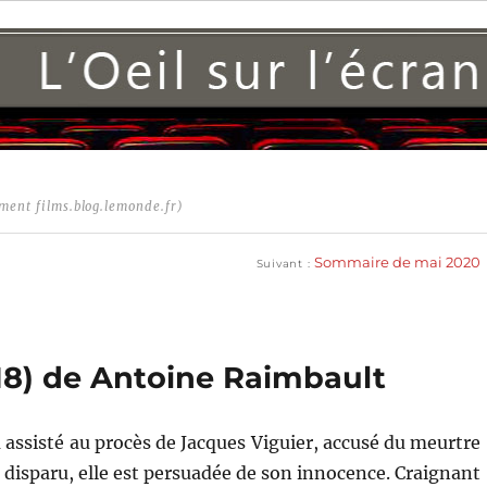
ment films.blog.lemonde.fr)
Publication
suivante :
Sommaire de mai 2020
Suivant
18) de Antoine Raimbault
 assisté au procès de Jacques Viguier, accusé du meurtre
 disparu, elle est persuadée de son innocence. Craignant