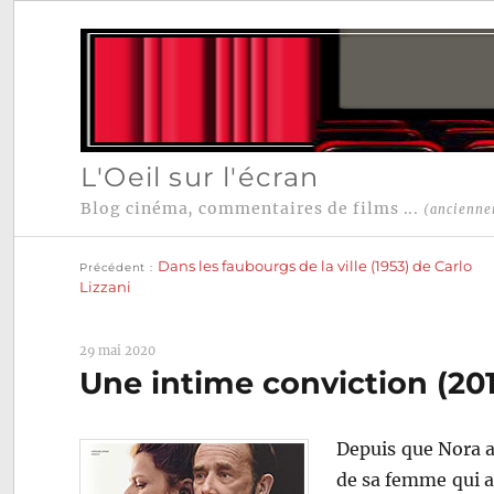
L'Oeil sur l'écran
Blog cinéma, commentaires de films ...
(ancienne
Publication
Navigation
précédente :
Dans les faubourgs de la ville (1953) de Carlo
Précédent
de
Lizzani
l’article
29 mai 2020
Une intime conviction (20
Depuis que Nora a
de sa femme qui a