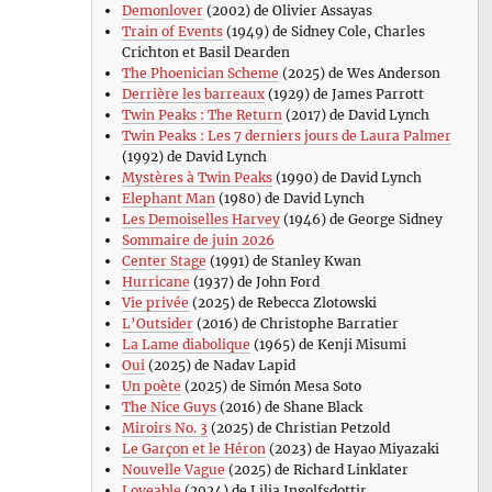
Demonlover
(2002) de Olivier Assayas
Train of Events
(1949) de Sidney Cole, Charles
Crichton et Basil Dearden
The Phoenician Scheme
(2025) de Wes Anderson
Derrière les barreaux
(1929) de James Parrott
Twin Peaks : The Return
(2017) de David Lynch
Twin Peaks : Les 7 derniers jours de Laura Palmer
(1992) de David Lynch
Mystères à Twin Peaks
(1990) de David Lynch
Elephant Man
(1980) de David Lynch
Les Demoiselles Harvey
(1946) de George Sidney
Sommaire de juin 2026
Center Stage
(1991) de Stanley Kwan
Hurricane
(1937) de John Ford
Vie privée
(2025) de Rebecca Zlotowski
L’Outsider
(2016) de Christophe Barratier
La Lame diabolique
(1965) de Kenji Misumi
Oui
(2025) de Nadav Lapid
Un poète
(2025) de Simón Mesa Soto
The Nice Guys
(2016) de Shane Black
Miroirs No. 3
(2025) de Christian Petzold
Le Garçon et le Héron
(2023) de Hayao Miyazaki
Nouvelle Vague
(2025) de Richard Linklater
Loveable
(2024) de Lilja Ingolfsdottir