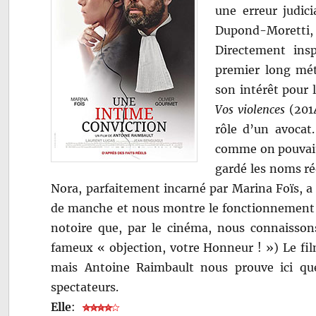
une erreur judici
Dupond-Moretti, 
Directement insp
premier long mét
son intérêt pour 
Vos violences
(2014
rôle d’un avocat.
comme on pouvait s
gardé les noms rée
Nora, parfaitement incarné par Marina Foïs, a é
de manche et nous montre le fonctionnement de
notoire que, par le cinéma, nous connaissons
fameux « objection, votre Honneur ! ») Le fil
mais Antoine Raimbault nous prouve ici que,
spectateurs.
Elle
: