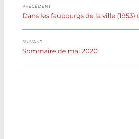
Navigation
PRÉCÉDENT
de
Dans les faubourgs de la ville (1953) 
Publication
précédente :
l’article
SUIVANT
Sommaire de mai 2020
Publication
suivante :