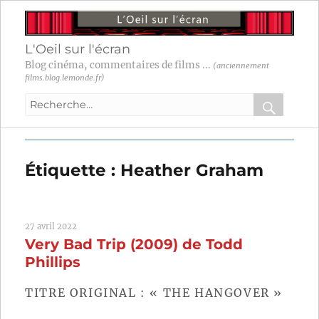
L'Oeil sur l'écran
Blog cinéma, commentaires de films ...
(anciennement
films.blog.lemonde.fr)
Recherche
pour
RECHER
OK
:
Étiquette :
Heather Graham
27 avril 2022
Very Bad Trip (2009) de Todd
Phillips
TITRE ORIGINAL : « THE HANGOVER »