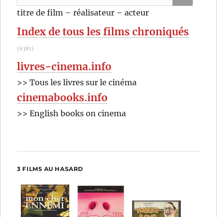
Phillips
pour
RECHER
OK
titre de film – réalisateur – acteur
:
Index de tous les films chroniqués
(6381)
livres-cinema.info
>> Tous les livres sur le cinéma
cinemabooks.info
>> English books on cinema
3 FILMS AU HASARD