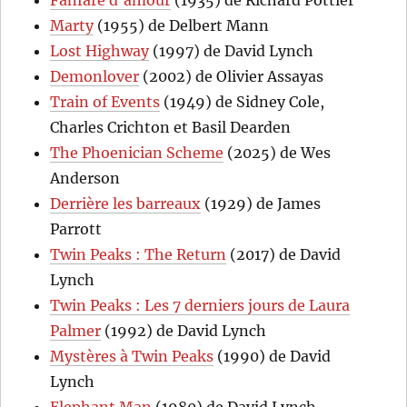
Fanfare d’amour
(1935) de Richard Pottier
Marty
(1955) de Delbert Mann
Lost Highway
(1997) de David Lynch
Demonlover
(2002) de Olivier Assayas
Train of Events
(1949) de Sidney Cole,
Charles Crichton et Basil Dearden
The Phoenician Scheme
(2025) de Wes
Anderson
Derrière les barreaux
(1929) de James
Parrott
Twin Peaks : The Return
(2017) de David
Lynch
Twin Peaks : Les 7 derniers jours de Laura
Palmer
(1992) de David Lynch
Mystères à Twin Peaks
(1990) de David
Lynch