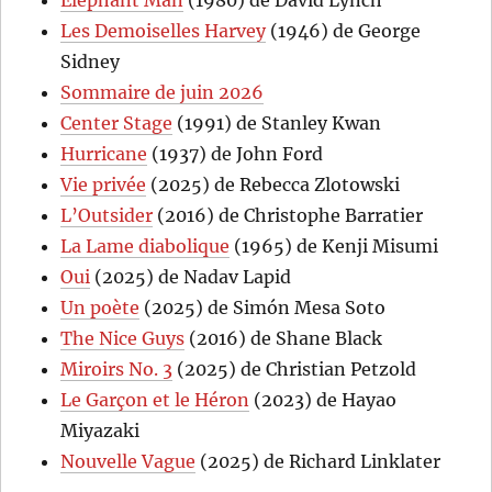
Elephant Man
(1980) de David Lynch
Les Demoiselles Harvey
(1946) de George
Sidney
Sommaire de juin 2026
Center Stage
(1991) de Stanley Kwan
Hurricane
(1937) de John Ford
Vie privée
(2025) de Rebecca Zlotowski
L’Outsider
(2016) de Christophe Barratier
La Lame diabolique
(1965) de Kenji Misumi
Oui
(2025) de Nadav Lapid
Un poète
(2025) de Simón Mesa Soto
The Nice Guys
(2016) de Shane Black
Miroirs No. 3
(2025) de Christian Petzold
Le Garçon et le Héron
(2023) de Hayao
Miyazaki
Nouvelle Vague
(2025) de Richard Linklater