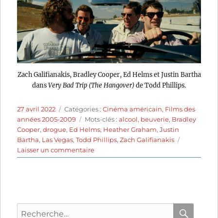
Zach Galifianakis, Bradley Cooper, Ed Helms et Justin Bartha
dans
Very Bad Trip (The Hangover)
de Todd Phillips.
Publié
Catégories
27 avril 2022
Catégories :
Cinéma américain
,
Films des
le
Étiquettes
années 2005-2009
Mots-clés :
alcool
,
beuverie
,
Bradley
Cooper
,
drogue
,
Ed Helms
,
Heather Graham
,
Justin
Bartha
,
Las Vegas
,
Todd Phillips
,
Zach Galifianakis
sur
Laisser un commentaire
Very
Bad
Trip
(2009)
de
Recherche
Todd