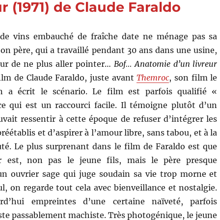
r (1971) de Claude Faraldo
 de vins embauché de fraîche date ne ménage pas sa
Son père, qui a travaillé pendant 30 ans dans une usine,
ur de ne plus aller pointer…
Bof… Anatomie d’un livreur
ilm de Claude Faraldo, juste avant
Themroc
, son film le
n a écrit le scénario. Le film est parfois qualifié «
e qui est un raccourci facile. Il témoigne plutôt d’un
uvait ressentir à cette époque de refuser d’intégrer les
éétablis et d’aspirer à l’amour libre, sans tabou, et à la
é. Le plus surprenant dans le film de Faraldo est que
r est, non pas le jeune fils, mais le père presque
un ouvrier sage qui juge soudain sa vie trop morne et
l, on regarde tout cela avec bienveillance et nostalgie.
urd’hui empreintes d’une certaine naïveté, parfois
este passablement machiste. Très photogénique, le jeune