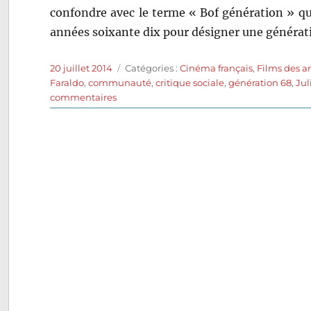
confondre avec le terme « Bof génération » qu
années soixante dix pour désigner une générati
Publié
Catégories
20 juillet 2014
Catégories :
Cinéma français
,
Films des a
le
Faraldo
,
communauté
,
critique sociale
,
génération 68
,
Jul
sur
commentaires
Bof…
Anatomie
d’un
livreur
(1971)
de
Claude
Faraldo