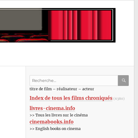
Recherche
pour
RECHE
OK
titre de film – réalisateur – acteur
:
Index de tous les films chroniqués
(6380)
livres-cinema.info
>> Tous les livres sur le cinéma
cinemabooks.info
>> English books on cinema