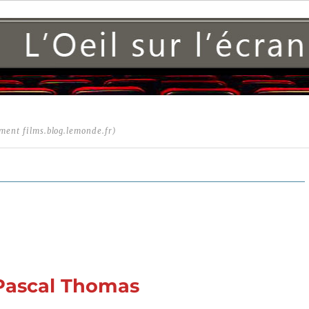
ment films.blog.lemonde.fr)
 Pascal Thomas