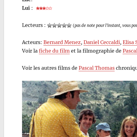
Lui
:
Lecteurs :
(
pas de note pour l'instant, vous po
Acteurs:
Bernard Menez
,
Daniel Ceccaldi
,
Elisa 
Voir la
fiche du film
et la filmographie de
Pasca
Voir les autres films de
Pascal Thomas
chroniqu