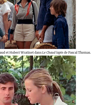
Maud et Hubert Wratinet dans
Le Chaud lapin
de Pascal Thomas.