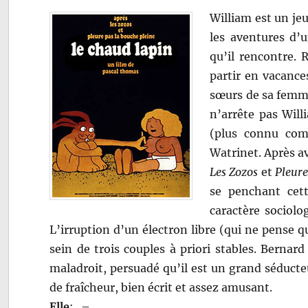
William est un jeu
les aventures d’
qu’il rencontre. 
partir en vacance
sœurs de sa femme
n’arrête pas Wi
(plus connu com
Watrinet. Après av
Les Zozos
et
Pleure
se penchant cett
caractère sociolo
L’irruption d’un électron libre (qui ne pense qu
sein de trois couples à priori stables. Berna
maladroit, persuadé qu’il est un grand séducteu
de fraîcheur, bien écrit et assez amusant.
Elle
:
–