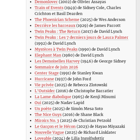
Demonlover
(2002) de Olivier Assayas
Train of Events
(1949) de Sidney Cole, Charles
Crichton et Basil Dearden
The Phoenician Scheme
(2025) de Wes Anderson
Derrière les barreaux
(1929) de James Parrott
Twin Peaks : The Return
(2017) de David Lynch
Twin Peaks : Les 7 derniers jours de Laura Palmer
(1992) de David Lynch
Mystères à Twin Peaks
(1990) de David Lynch
Elephant Man
(1980) de David Lynch
Les Demoiselles Harvey
(1946) de George Sidney
Sommaire de juin 2026
Center Stage
(1991) de Stanley Kwan
Hurricane
(1937) de John Ford
Vie privée
(2025) de Rebecca Zlotowski
L’Outsider
(2016) de Christophe Barratier
La Lame diabolique
(1965) de Kenji Misumi
Oui
(2025) de Nadav Lapid
Un poète
(2025) de Simón Mesa Soto
The Nice Guys
(2016) de Shane Black
Miroirs No. 3
(2025) de Christian Petzold
Le Garçon et le Héron
(2023) de Hayao Miyazaki
Nouvelle Vague
(2025) de Richard Linklater
Loveable
(2024) de Lilja Ingolfsdottir