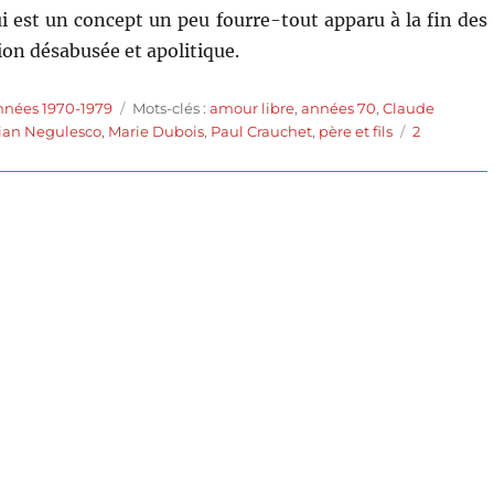
i est un concept un peu fourre-tout apparu à la fin des
on désabusée et apolitique.
Étiquettes
nnées 1970-1979
Mots-clés :
amour libre
,
années 70
,
Claude
ian Negulesco
,
Marie Dubois
,
Paul Crauchet
,
père et fils
2