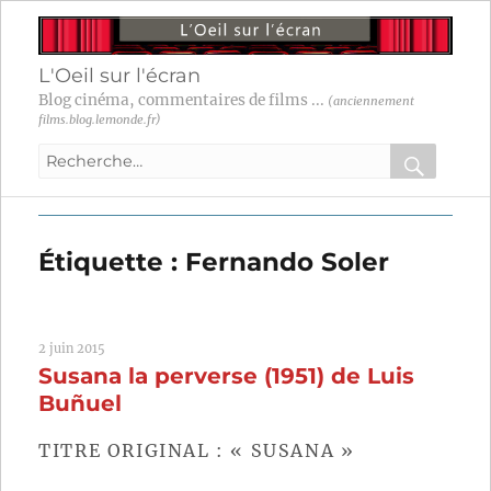
L'Oeil sur l'écran
Blog cinéma, commentaires de films ...
(anciennement
films.blog.lemonde.fr)
Recherche
pour
RECHER
OK
:
Étiquette :
Fernando Soler
2 juin 2015
Susana la perverse (1951) de Luis
Buñuel
TITRE ORIGINAL : « SUSANA »