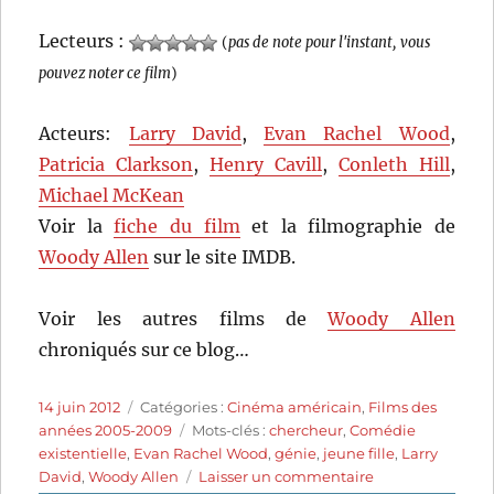
Lecteurs :
(
pas de note pour l'instant, vous
pouvez noter ce film
)
Acteurs:
Larry David
,
Evan Rachel Wood
,
Patricia Clarkson
,
Henry Cavill
,
Conleth Hill
,
Michael McKean
Voir la
fiche du film
et la filmographie de
Woody Allen
sur le site IMDB.
Voir les autres films de
Woody Allen
chroniqués sur ce blog…
Publié
Catégories
14 juin 2012
Catégories :
Cinéma américain
,
Films des
le
Étiquettes
années 2005-2009
Mots-clés :
chercheur
,
Comédie
existentielle
,
Evan Rachel Wood
,
génie
,
jeune fille
,
Larry
sur
David
,
Woody Allen
Laisser un commentaire