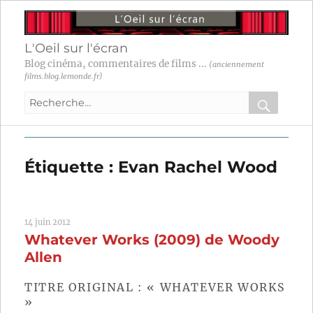
L'Oeil sur l'écran
Blog cinéma, commentaires de films ...
(anciennement
films.blog.lemonde.fr)
Recherche
pour
RECHER
OK
:
Étiquette :
Evan Rachel Wood
14 juin 2012
Whatever Works (2009) de Woody
Allen
TITRE ORIGINAL : « WHATEVER WORKS
»