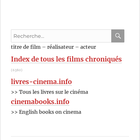
Whatever
Works
(2009)
de
Woody
Recherche
Allen
pour
RECHER
OK
titre de film – réalisateur – acteur
:
Index de tous les films chroniqués
(6380)
livres-cinema.info
>> Tous les livres sur le cinéma
cinemabooks.info
>> English books on cinema