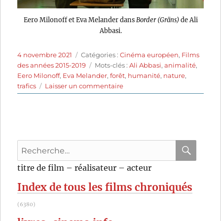
Eero Milonoff et Eva Melander dans
Border (Gräns)
de Ali
Abbasi.
Publié
Catégories
4 novembre 2021
Catégories :
Cinéma européen
,
Films
le
Étiquettes
des années 2015-2019
Mots-clés :
Ali Abbasi
,
animalité
,
Eero Milonoff
,
Eva Melander
,
forêt
,
humanité
,
nature
,
sur
trafics
Laisser un commentaire
Border
(2018)
de
Ali
Abbasi
Recherche
pour
RECHER
OK
titre de film – réalisateur – acteur
:
Index de tous les films chroniqués
(6380)