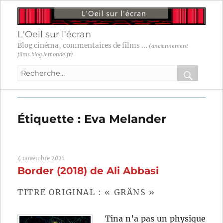
L'Oeil sur l'écran
Blog cinéma, commentaires de films ...
(anciennement
films.blog.lemonde.fr)
Recherche
pour
RECHER
OK
:
Étiquette :
Eva Melander
4 novembre 2021
Border (2018) de Ali Abbasi
TITRE ORIGINAL : « GRÄNS »
Tina n’a pas un physique