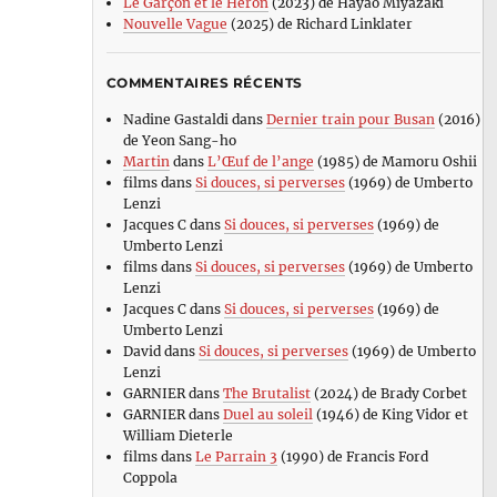
Le Garçon et le Héron
(2023) de Hayao Miyazaki
Nouvelle Vague
(2025) de Richard Linklater
COMMENTAIRES RÉCENTS
Nadine Gastaldi
dans
Dernier train pour Busan
(2016)
de Yeon Sang-ho
Martin
dans
L’Œuf de l’ange
(1985) de Mamoru Oshii
films
dans
Si douces, si perverses
(1969) de Umberto
Lenzi
Jacques C
dans
Si douces, si perverses
(1969) de
Umberto Lenzi
films
dans
Si douces, si perverses
(1969) de Umberto
Lenzi
Jacques C
dans
Si douces, si perverses
(1969) de
Umberto Lenzi
David
dans
Si douces, si perverses
(1969) de Umberto
Lenzi
GARNIER
dans
The Brutalist
(2024) de Brady Corbet
GARNIER
dans
Duel au soleil
(1946) de King Vidor et
William Dieterle
films
dans
Le Parrain 3
(1990) de Francis Ford
Coppola