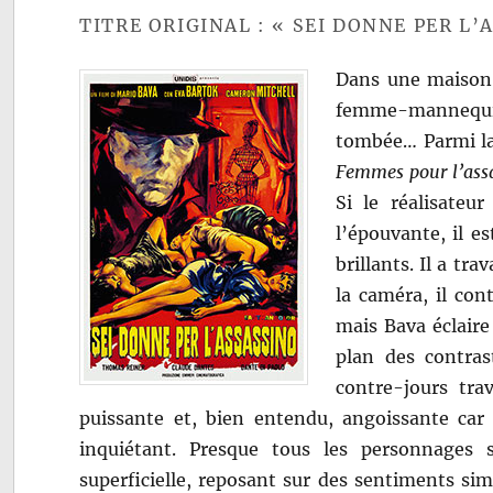
TITRE ORIGINAL : « SEI DONNE PER L’
Dans une maison 
femme-mannequin e
tombée… Parmi la
Femmes pour l’ass
Si le réalisateu
l’épouvante, il es
brillants. Il a tr
la caméra, il con
mais Bava éclair
plan des contras
contre-jours tra
puissante et, bien entendu, angoissante car l
inquiétant. Presque tous les personnages s
superficielle, reposant sur des sentiments si