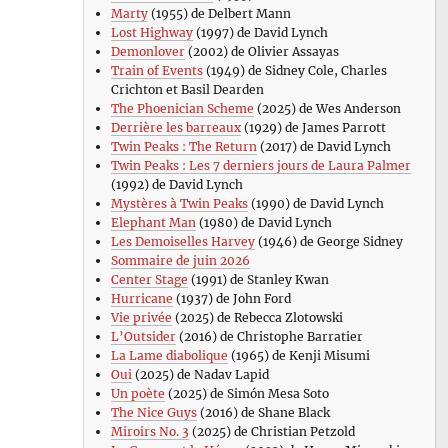
Marty
(1955) de Delbert Mann
Lost Highway
(1997) de David Lynch
Demonlover
(2002) de Olivier Assayas
Train of Events
(1949) de Sidney Cole, Charles
Crichton et Basil Dearden
The Phoenician Scheme
(2025) de Wes Anderson
Derrière les barreaux
(1929) de James Parrott
Twin Peaks : The Return
(2017) de David Lynch
Twin Peaks : Les 7 derniers jours de Laura Palmer
(1992) de David Lynch
Mystères à Twin Peaks
(1990) de David Lynch
Elephant Man
(1980) de David Lynch
Les Demoiselles Harvey
(1946) de George Sidney
Sommaire de juin 2026
Center Stage
(1991) de Stanley Kwan
Hurricane
(1937) de John Ford
Vie privée
(2025) de Rebecca Zlotowski
L’Outsider
(2016) de Christophe Barratier
La Lame diabolique
(1965) de Kenji Misumi
Oui
(2025) de Nadav Lapid
Un poète
(2025) de Simón Mesa Soto
The Nice Guys
(2016) de Shane Black
Miroirs No. 3
(2025) de Christian Petzold