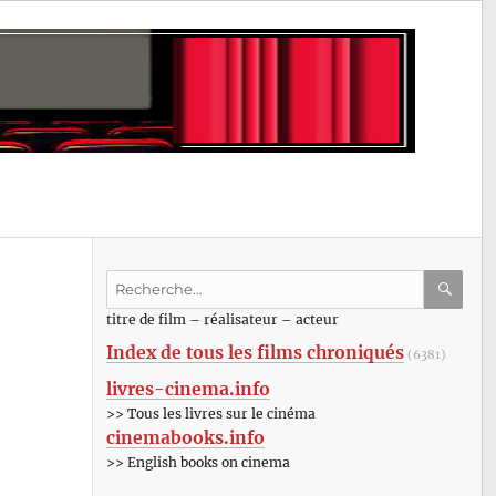
Recherche
pour
RECHE
OK
titre de film – réalisateur – acteur
:
Index de tous les films chroniqués
(6381)
livres-cinema.info
>> Tous les livres sur le cinéma
cinemabooks.info
>> English books on cinema