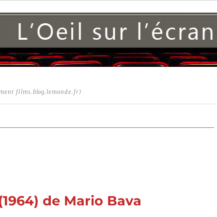
ment films.blog.lemonde.fr)
(1964) de Mario Bava