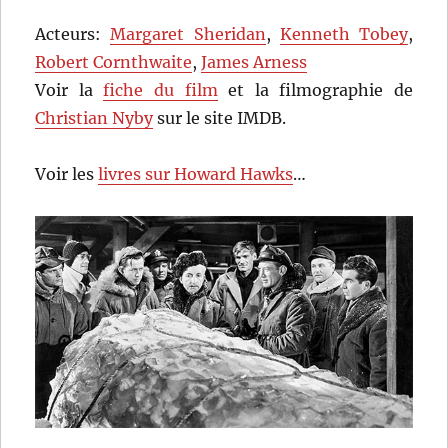
Acteurs:
Margaret Sheridan
,
Kenneth Tobey
,
Robert Cornthwaite
,
James Arness
Voir la
fiche du film
et la filmographie de
Christian Nyby
sur le site IMDB.
Voir les
livres sur Howard Hawks
…