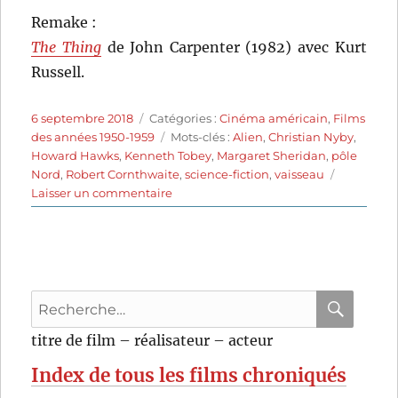
Remake :
The Thing
de John Carpenter (1982) avec Kurt
Russell.
Publié
Catégories
6 septembre 2018
Catégories :
Cinéma américain
,
Films
le
Étiquettes
des années 1950-1959
Mots-clés :
Alien
,
Christian Nyby
,
Howard Hawks
,
Kenneth Tobey
,
Margaret Sheridan
,
pôle
Nord
,
Robert Cornthwaite
,
science-fiction
,
vaisseau
sur
Laisser un commentaire
La
Chose
d’un
autre
monde
Recherche
(1951)
de
pour
RECHER
OK
titre de film – réalisateur – acteur
Christian
:
Nyby
Index de tous les films chroniqués
et
Howard