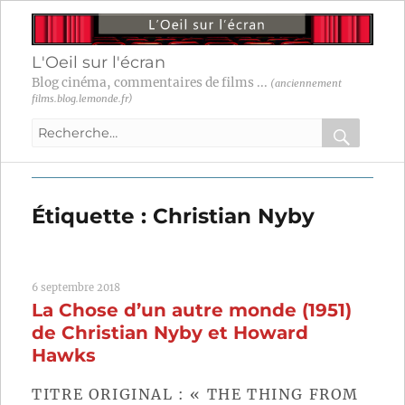
L'Oeil sur l'écran
Blog cinéma, commentaires de films ...
(anciennement
films.blog.lemonde.fr)
Recherche
pour
RECHER
OK
:
Étiquette :
Christian Nyby
6 septembre 2018
La Chose d’un autre monde (1951)
de Christian Nyby et Howard
Hawks
TITRE ORIGINAL : « THE THING FROM