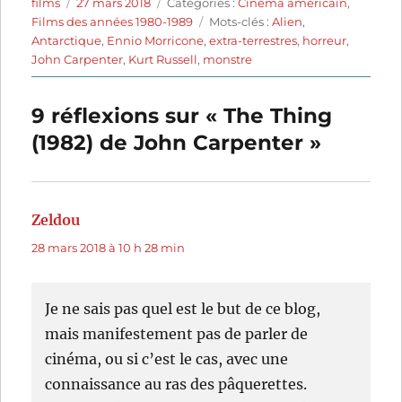
Auteur
Publié
Catégories
films
27 mars 2018
Catégories :
Cinéma américain
,
le
Étiquettes
Films des années 1980-1989
Mots-clés :
Alien
,
Antarctique
,
Ennio Morricone
,
extra-terrestres
,
horreur
,
John Carpenter
,
Kurt Russell
,
monstre
9 réflexions sur « The Thing
(1982) de John Carpenter »
Zeldou
dit :
28 mars 2018 à 10 h 28 min
Je ne sais pas quel est le but de ce blog,
mais manifestement pas de parler de
cinéma, ou si c’est le cas, avec une
connaissance au ras des pâquerettes.