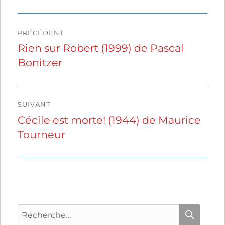
Navigation
PRÉCÉDENT
de
Rien sur Robert (1999) de Pascal
Publication
Bonitzer
précédente :
l’article
SUIVANT
Cécile est morte! (1944) de Maurice
Publication
Tourneur
suivante :
Recherche
pour