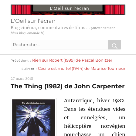
L'Oeil sur l'écran
Blog cinéma, commentaires de films ...
(anciennement
films.blog.lemonde.fr)
Recherche
pour
RECHER
OK
Publication
Navigation
Rien sur Robert (1999) de Pascal Bonitzer
:
Précédent
précédente :
Publication
Cécile est morte! (1944) de Maurice Tourneur
Suivant
suivante :
de
27 mars 2018
l’article
The Thing (1982) de John Carpenter
Antarctique, hiver 1982.
Dans les étendues vides
et enneigées, un
hélicoptère norvégien
pourchasse un chien