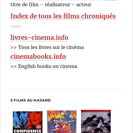
RECHER
OK
titre de film – réalisateur – acteur
:
Index de tous les films chroniqués
(6382)
livres-cinema.info
>> Tous les livres sur le cinéma
cinemabooks.info
>> English books on cinema
3 FILMS AU HASARD