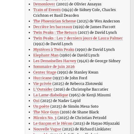
Demonlover
(2002) de Olivier Assayas
Train of Events
(1949) de Sidney Cole, Charles
Crichton et Basil Dearden
The Phoenician Scheme
(2025) de Wes Anderson
Derrière les barreaux
(1929) de James Parrott
Twin Peaks : The Return
(2017) de David Lynch
Twin Peaks : Les 7 derniers jours de Laura Palmer
(1992) de David Lynch
Mystères à Twin Peaks
(1990) de David Lynch
Elephant Man
(1980) de David Lynch
Les Demoiselles Harvey
(1946) de George Sidney
Sommaire de juin 2026
Center Stage
(1991) de Stanley Kwan
Hurricane
(1937) de John Ford
Vie privée
(2025) de Rebecca Zlotowski
L’Outsider
(2016) de Christophe Barratier
La Lame diabolique
(1965) de Kenji Misumi
Oui
(2025) de Nadav Lapid
Un poète
(2025) de Simón Mesa Soto
The Nice Guys
(2016) de Shane Black
Miroirs No. 3
(2025) de Christian Petzold
Le Garçon et le Héron
(2023) de Hayao Miyazaki
Nouvelle Vague
(2025) de Richard Linklater