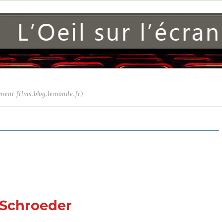
ment films.blog.lemonde.fr)
t Schroeder