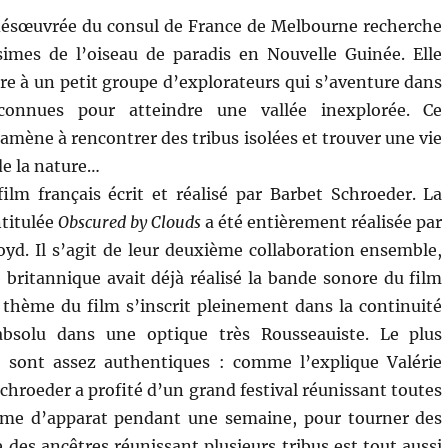
désœuvrée du consul de France de Melbourne recherche
simes de l’oiseau de paradis en Nouvelle Guinée. Elle
dre à un petit groupe d’explorateurs qui s’aventure dans
connues pour atteindre une vallée inexplorée. Ce
mène à rencontrer des tribus isolées et trouver une vie
de la nature…
ilm français écrit et réalisé par Barbet Schroeder. La
ntitulée
Obscured by Clouds
a été entièrement réalisée par
oyd. Il s’agit de leur deuxième collaboration ensemble,
 britannique avait déjà réalisé la bande sonore du film
thème du film s’inscrit pleinement dans la continuité
bsolu dans une optique très Rousseauiste. Le plus
 sont assez authentiques : comme l’explique Valérie
Schroeder a profité d’un grand festival réunissant toutes
stume d’apparat pendant une semaine, pour tourner des
e des ancêtres réunissant plusieurs tribus est tout aussi