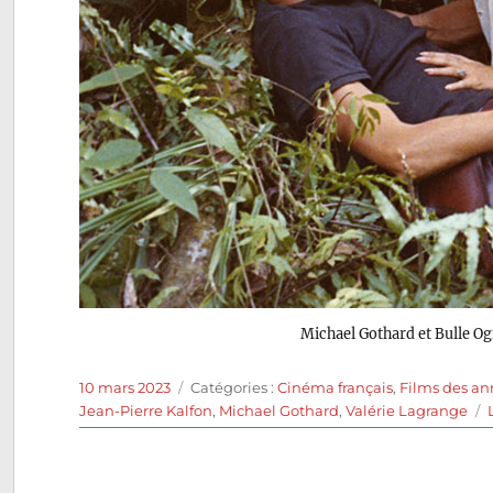
Michael Gothard et Bulle O
Publié
Catégories
10 mars 2023
Catégories :
Cinéma français
,
Films des an
le
Jean-Pierre Kalfon
,
Michael Gothard
,
Valérie Lagrange