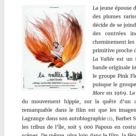
La jeune épouse 
des plumes raris
décide de se join
des contrées in
cheminement les a
primitive proche 
La Vallée
est un f
bande originale i
le groupe Pink Fl
puisque le groupe
More
en 1969. Le 
du mouvement hippie, sur la quête d’un a
remarquable dans le film est que les images
Lagrange dans son autobiographie
, Barbet 
(1)
les tribus de l’île, soit 5 000 Papous en co
scènes. De même, plus loin dans le film, la fêt