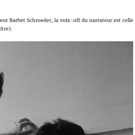
ateur Barbet Schroeder, la voix-off du narrateur est celle
itre).