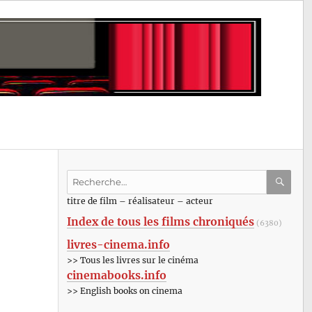
Recherche
pour
RECHE
OK
titre de film – réalisateur – acteur
:
Index de tous les films chroniqués
(6380)
livres-cinema.info
>> Tous les livres sur le cinéma
cinemabooks.info
>> English books on cinema