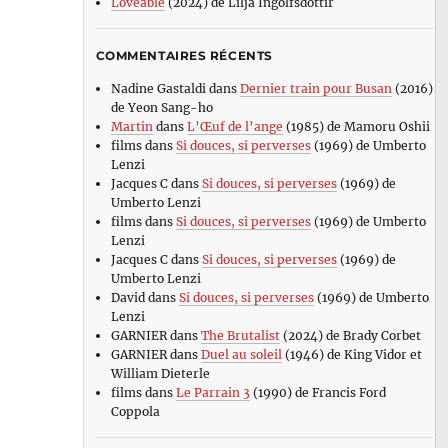
Loveable
(2024) de Lilja Ingolfsdottir
COMMENTAIRES RÉCENTS
Nadine Gastaldi
dans
Dernier train pour Busan
(2016)
de Yeon Sang-ho
Martin
dans
L’Œuf de l’ange
(1985) de Mamoru Oshii
films
dans
Si douces, si perverses
(1969) de Umberto
Lenzi
Jacques C
dans
Si douces, si perverses
(1969) de
Umberto Lenzi
films
dans
Si douces, si perverses
(1969) de Umberto
Lenzi
Jacques C
dans
Si douces, si perverses
(1969) de
Umberto Lenzi
David
dans
Si douces, si perverses
(1969) de Umberto
Lenzi
GARNIER
dans
The Brutalist
(2024) de Brady Corbet
GARNIER
dans
Duel au soleil
(1946) de King Vidor et
William Dieterle
films
dans
Le Parrain 3
(1990) de Francis Ford
Coppola