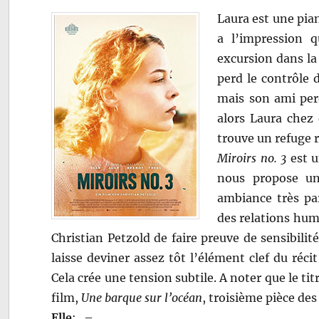
Laura est une pian
a l’impression 
excursion dans l
perd le contrôle 
mais son ami perd
alors Laura chez
trouve un refuge 
Miroirs no. 3
est u
nous propose une
ambiance très par
des relations hum
Christian Petzold de faire preuve de sensibilit
laisse deviner assez tôt l’élément clef du réc
Cela crée une tension subtile. A noter que le tit
film,
Une barque sur l’océan
, troisième pièce de
Elle
:
–