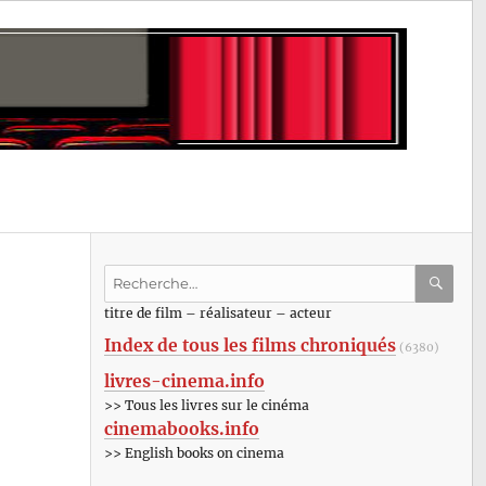
Recherche
pour
RECHE
OK
titre de film – réalisateur – acteur
:
Index de tous les films chroniqués
(6380)
livres-cinema.info
>> Tous les livres sur le cinéma
cinemabooks.info
>> English books on cinema