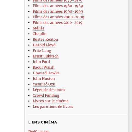
Films des années 1970-1979
Films des années 1980-1989
Films des années 1990-1999
Films des années 2000-2009
Films des années 2010-2019
Méliès
Chaplin
Buster Keaton
Harold Lloyd
Fritz Lang
Ernst Lubitsch
John Ford
Raoul Walsh
Howard Hawks
John Huston
Yasujirô Ozu
Légende des notes
Crowd Funding
Livres sur le cinéma
Les parutions de livres
LIENS CINÉMA
DvdClassiks