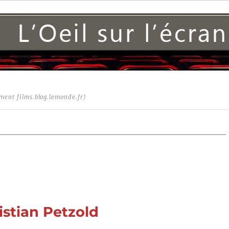
ment films.blog.lemonde.fr)
istian Petzold