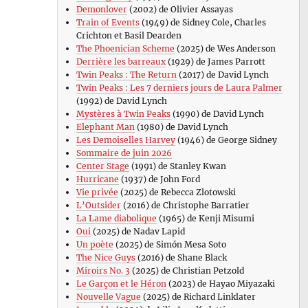
Demonlover
(2002) de Olivier Assayas
Train of Events
(1949) de Sidney Cole, Charles
Crichton et Basil Dearden
The Phoenician Scheme
(2025) de Wes Anderson
Derrière les barreaux
(1929) de James Parrott
Twin Peaks : The Return
(2017) de David Lynch
Twin Peaks : Les 7 derniers jours de Laura Palmer
(1992) de David Lynch
Mystères à Twin Peaks
(1990) de David Lynch
Elephant Man
(1980) de David Lynch
Les Demoiselles Harvey
(1946) de George Sidney
Sommaire de juin 2026
Center Stage
(1991) de Stanley Kwan
Hurricane
(1937) de John Ford
Vie privée
(2025) de Rebecca Zlotowski
L’Outsider
(2016) de Christophe Barratier
La Lame diabolique
(1965) de Kenji Misumi
Oui
(2025) de Nadav Lapid
Un poète
(2025) de Simón Mesa Soto
The Nice Guys
(2016) de Shane Black
Miroirs No. 3
(2025) de Christian Petzold
Le Garçon et le Héron
(2023) de Hayao Miyazaki
Nouvelle Vague
(2025) de Richard Linklater