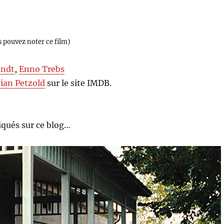
s pouvez noter ce film)
andt
,
Enno Trebs
tian Petzold
sur le site IMDB.
qués sur ce blog…