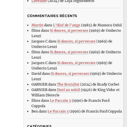
Loveable
(2024) de Lilja Ingolfsdottir
COMMENTAIRES RÉCENTS
Martin
dans
L’Œuf de l’ange
(1985) de Mamoru Oshii
films
dans
Si douces, si perverses
(1969) de Umberto
Lenzi
Jacques C
dans
Si douces, si perverses
(1969) de
Umberto Lenzi
films
dans
Si douces, si perverses
(1969) de Umberto
Lenzi
Jacques C
dans
Si douces, si perverses
(1969) de
Umberto Lenzi
David
dans
Si douces, si perverses
(1969) de Umberto
Lenzi
GARNIER
dans
The Brutalist
(2024) de Brady Corbet
GARNIER
dans
Duel au soleil
(1946) de King Vidor et
William Dieterle
films
dans
Le Parrain 3
(1990) de Francis Ford
Coppola
Ben
dans
Le Parrain 3
(1990) de Francis Ford Coppola
CATÉGORIES