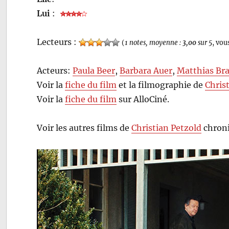
Lui
:
Lecteurs :
(
1 notes, moyenne :
3,00
sur 5
, vou
Acteurs:
Paula Beer
,
Barbara Auer
,
Matthias Br
Voir la
fiche du film
et la filmographie de
Chris
Voir la
fiche du film
sur AlloCiné.
Voir les autres films de
Christian Petzold
chroni