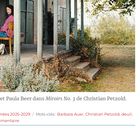
 et Paula Beer dans
Miroirs No. 3
de Christian Petzold.
Étiquettes
nnées 2025-2029
Mots-clés :
Barbara Auer
,
Christian Petzold
,
deuil
,
sur
mmentaire
Miroirs
No.