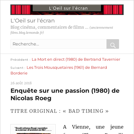
L'Oeil sur l'écran
Blog cinéma, commentaires de films ...
(anciennement
films.blog.lemonde.fr)
Recherche
pour
RECHER
OK
Publication
Navigation
La Mort en direct (1980) de Bertrand Tavernier
:
Précédent
précédente :
Publication
Les Trois Mousquetaires (1961) de Bernard
Suivant
suivante :
de
Borderie
l’article
26 août 2018
Enquête sur une passion (1980) de
Nicolas Roeg
TITRE ORIGINAL : « BAD TIMING »
A Vienne, une jeune