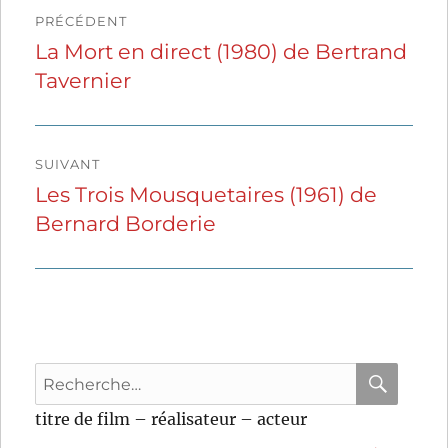
Navigation
PRÉCÉDENT
de
La Mort en direct (1980) de Bertrand
Publication
Tavernier
précédente :
l’article
SUIVANT
Les Trois Mousquetaires (1961) de
Publication
Bernard Borderie
suivante :
Recherche
pour
RECHER
OK
titre de film – réalisateur – acteur
: