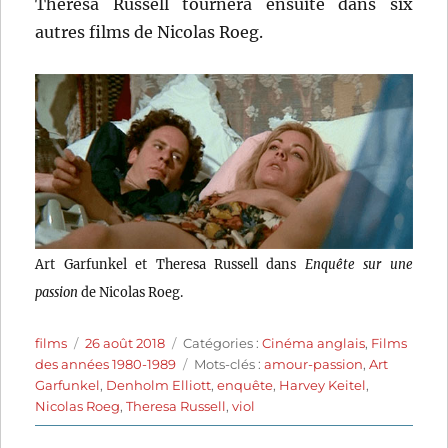
Theresa Russell tournera ensuite dans six
autres films de Nicolas Roeg.
Art Garfunkel et Theresa Russell dans
Enquête sur une
passion
de Nicolas Roeg.
Auteur
Publié
Catégories
films
26 août 2018
Catégories :
Cinéma anglais
,
Films
le
Étiquettes
des années 1980-1989
Mots-clés :
amour-passion
,
Art
Garfunkel
,
Denholm Elliott
,
enquête
,
Harvey Keitel
,
Nicolas Roeg
,
Theresa Russell
,
viol